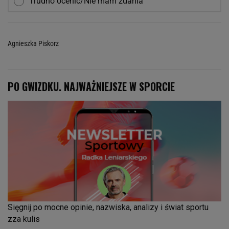
Trudno ocenić/Nie mam zdania
Agnieszka Piskorz