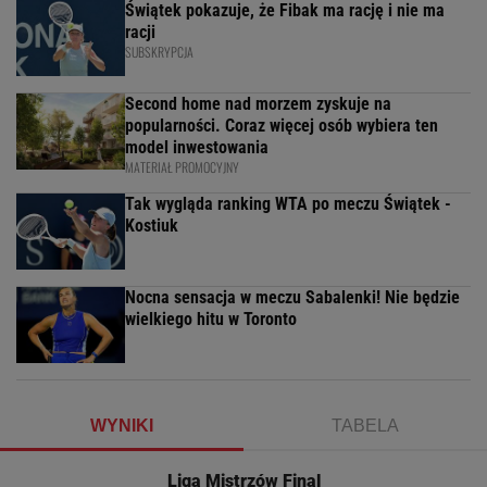
Świątek pokazuje, że Fibak ma rację i nie ma
racji
SUBSKRYPCJA
Second home nad morzem zyskuje na
popularności. Coraz więcej osób wybiera ten
model inwestowania
MATERIAŁ PROMOCYJNY
Tak wygląda ranking WTA po meczu Świątek -
Kostiuk
Nocna sensacja w meczu Sabalenki! Nie będzie
wielkiego hitu w Toronto
WYNIKI
TABELA
Liga Mistrzów Final