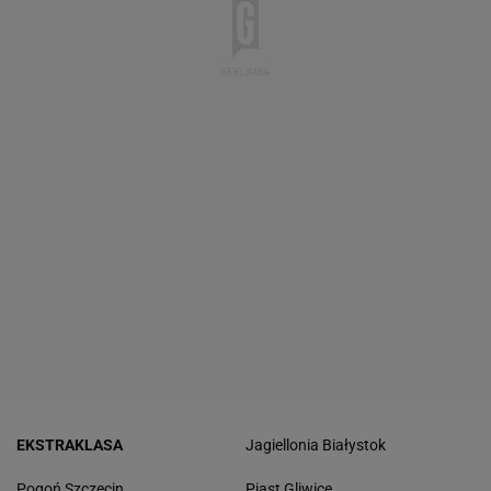
EKSTRAKLASA
Jagiellonia Białystok
Pogoń Szczecin
Piast Gliwice