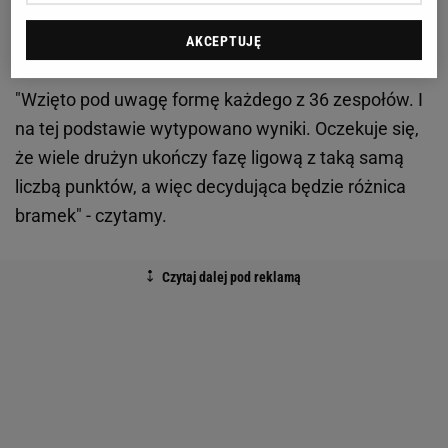
kryteriami się kierowała? Nieco więcej szczegółów
AKCEPTUJĘ
ujawnił kataloński "Sport".
"Wzięto pod uwagę formę każdego z 36 zespołów. I
na tej podstawie wytypowano wyniki. Oczekuje się,
że wiele drużyn ukończy fazę ligową z taką samą
liczbą punktów, a więc decydująca będzie różnica
bramek" - czytamy.