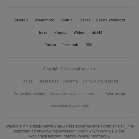
Gazeta.pl
Wiadomości
Sport.pl
Biznes
Gazeta Wyborcza
Buzz
Pogoda
Wideo
Tok.FM
Poczta
Facebook
RSS
Copyright © Gazeta.pl sp. z o.o.
O Nas
Staże u nas
Reklama
Polityka prywatności
Wszystkie artykuły
Zasady korzystania z portalu
Zgłoś uwagi
Ustawienia prywatności
Właściciel niniejszego serwisu nie wyraża zgody na zwielokrotnianie ani inne
korzystanie z utworów rozpowszechnionych w tym serwisie, w celu
eksploracji tekstów i danych. Więcej informacji w