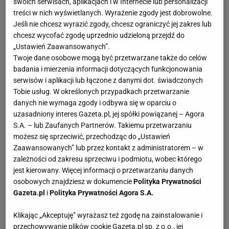
swoich serwisach, aplikacjach i w Internecie lub personalizacji
treści w nich wyświetlanych. Wyrażenie zgody jest dobrowolne.
Jeśli nie chcesz wyrazić zgody, chcesz ograniczyć jej zakres lub
chcesz wycofać zgodę uprzednio udzieloną przejdź do
„Ustawień Zaawansowanych”.
Twoje dane osobowe mogą być przetwarzane także do celów
badania i mierzenia informacji dotyczących funkcjonowania
serwisów i aplikacji lub łączone z danymi dot. świadczonych
Tobie usług. W określonych przypadkach przetwarzanie
danych nie wymaga zgody i odbywa się w oparciu o
uzasadniony interes Gazeta.pl, jej spółki powiązanej – Agora
S.A. – lub Zaufanych Partnerów. Takiemu przetwarzaniu
możesz się sprzeciwić, przechodząc do „Ustawień
Zaawansowanych” lub przez kontakt z administratorem – w
zależności od zakresu sprzeciwu i podmiotu, wobec którego
jest kierowany. Więcej informacji o przetwarzaniu danych
osobowych znajdziesz w dokumencie
Polityka Prywatności
Gazeta.pl
i
Polityka Prywatności Agora S.A.
Klikając „Akceptuję” wyrażasz też zgodę na zainstalowanie i
przechowywanie plików cookie Gazeta.pl sp. z o.o., jej