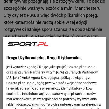
definitywnie pożegnają się z rozgrywkami. To będzie
szczególnie ważny wieczór dla m.in. Manchesteru
City czy też PSG, a więc dwóch piłkarskich potęg,
które katastrofalnie radzą sobie w tej edycji
rozgrywek i istnieje spora szansa, że obu zabraknie
w pucharach. Ale ten dzień będzie również ważny
dla obrońcy tytułu
Realu Madryt
. Choć jest już
pewny dalszej rywalizacji, to póki co tylko w 1/16
Droga Użytkowniczko, Drogi Użytkowniku,
finału (obecnie 16. miejsce), a taki wynik byłby
wielkim rozczarowaniem. Czy ekipie Carlo
jeśli wyrazisz zgodę klikając „Akceptuję”, Gazeta.pl sp. z o.o.
Ancelottiego uda się więc bezpośrednio awansować
oraz jej Zaufani Partnerzy, w tym [
676
] Zaufanych Partnerów
IAB, jak również Agora S.A. będąca spółką powiązaną z
do 1/8 finału?
Gazeta.pl sp. z o.o., będą przetwarzać Twoje dane osobowe
takie jak adresy IP, adresy e-mail czy identyfikatory plików
cookie lub inne informacje zapisane w tych plikach do celów
marketingowych, w szczególności na potrzeby wyświetlania
reklam dopasowanych do Twoich zainteresowań i preferencji w