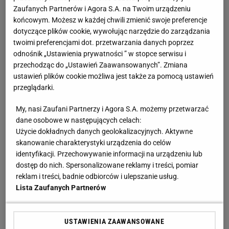
Zaufanych Partnerów i Agora S.A. na Twoim urządzeniu
końcowym. Możesz w każdej chwili zmienić swoje preferencje
dotyczące plików cookie, wywołując narzędzie do zarządzania
twoimi preferencjami dot. przetwarzania danych poprzez
odnośnik „Ustawienia prywatności ” w stopce serwisu i
przechodząc do „Ustawień Zaawansowanych”. Zmiana
ustawień plików cookie możliwa jest także za pomocą ustawień
przeglądarki.
Zobacz wideo
Roman Kosecki wprost o sytuacji
Wojciecha Szczęsnego w Barcelonie!
My, nasi Zaufani Partnerzy i Agora S.A. możemy przetwarzać
dane osobowe w następujących celach:
Użycie dokładnych danych geolokalizacyjnych. Aktywne
Sztuczna inteligencja nie ma wątpliwości. Giganci
skanowanie charakterystyki urządzenia do celów
będą musieli zagrać w 1/16 finału
identyfikacji. Przechowywanie informacji na urządzeniu lub
dostęp do nich. Spersonalizowane reklamy i treści, pomiar
reklam i treści, badnie odbiorców i ulepszanie usług.
Na to pytanie odpowiedzi udzielił superkomputer.
Lista Zaufanych Partnerów
Sztuczna inteligencja dokonała prognozy wyników
środowych meczów Ligi Mistrzów, a także
USTAWIENIA ZAAWANSOWANE
ostatecznego wyglądu tabeli zbiorczej. Jakimi