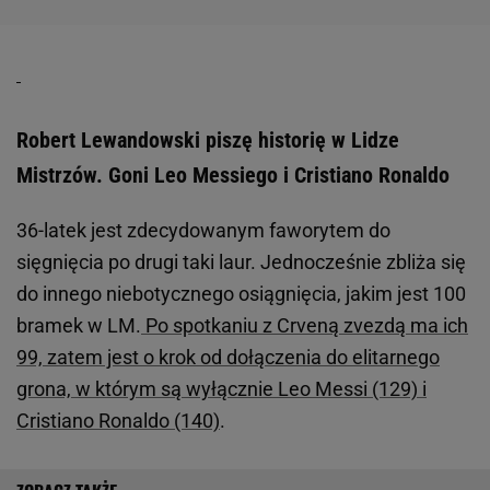
Robert Lewandowski piszę historię w Lidze
Mistrzów. Goni Leo Messiego i Cristiano Ronaldo
36-latek jest zdecydowanym faworytem do
sięgnięcia po drugi taki laur. Jednocześnie zbliża się
do innego niebotycznego osiągnięcia, jakim jest 100
bramek w LM.
Po spotkaniu z Crveną zvezdą ma ich
99, zatem jest o krok od dołączenia do elitarnego
grona, w którym są wyłącznie Leo Messi (129) i
Cristiano Ronaldo (140)
.