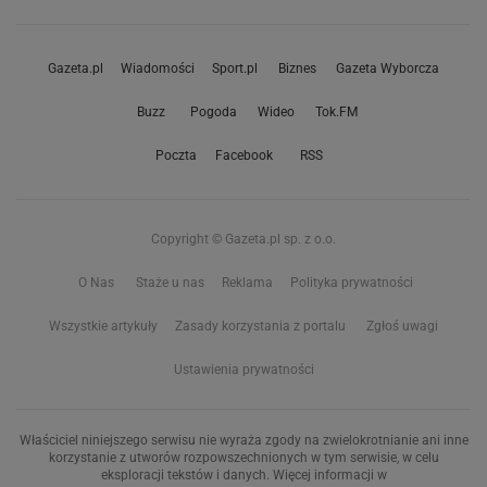
Gazeta.pl
Wiadomości
Sport.pl
Biznes
Gazeta Wyborcza
Buzz
Pogoda
Wideo
Tok.FM
Poczta
Facebook
RSS
Copyright © Gazeta.pl sp. z o.o.
O Nas
Staże u nas
Reklama
Polityka prywatności
Wszystkie artykuły
Zasady korzystania z portalu
Zgłoś uwagi
Ustawienia prywatności
Właściciel niniejszego serwisu nie wyraża zgody na zwielokrotnianie ani inne
korzystanie z utworów rozpowszechnionych w tym serwisie, w celu
eksploracji tekstów i danych. Więcej informacji w