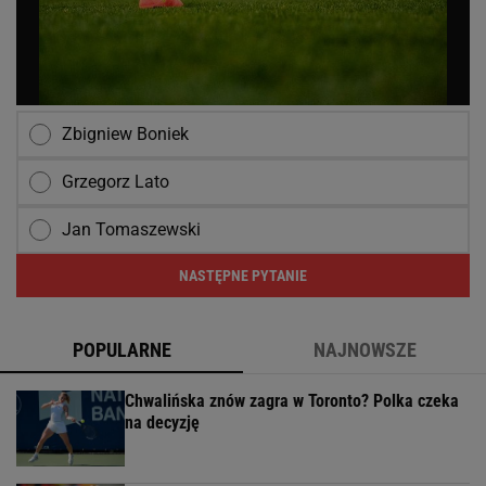
Zbigniew Boniek
Grzegorz Lato
Jan Tomaszewski
NASTĘPNE PYTANIE
POPULARNE
NAJNOWSZE
Chwalińska znów zagra w Toronto? Polka czeka
na decyzję