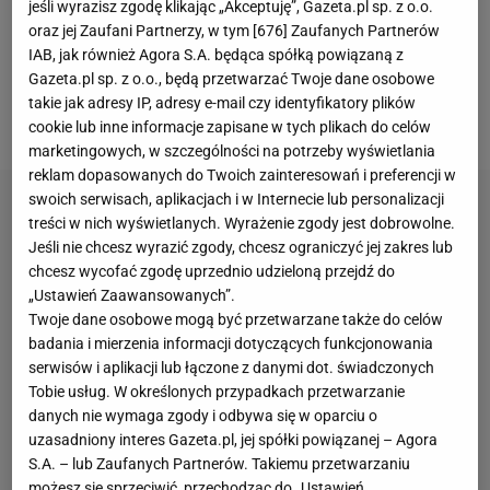
jeśli wyrazisz zgodę klikając „Akceptuję”, Gazeta.pl sp. z o.o.
Zdobywanie bramek od bardzo dawna nie
oraz jej Zaufani Partnerzy, w tym [
676
] Zaufanych Partnerów
przychodziło mu tak łatwo. Mecz z Crveną pokazał
IAB, jak również Agora S.A. będąca spółką powiązaną z
Gazeta.pl sp. z o.o., będą przetwarzać Twoje dane osobowe
to bardzo wyraźnie" - pisał Dawid Szymczak ze
takie jak adresy IP, adresy e-mail czy identyfikatory plików
Sport.pl
.
cookie lub inne informacje zapisane w tych plikach do celów
marketingowych, w szczególności na potrzeby wyświetlania
reklam dopasowanych do Twoich zainteresowań i preferencji w
swoich serwisach, aplikacjach i w Internecie lub personalizacji
treści w nich wyświetlanych. Wyrażenie zgody jest dobrowolne.
Jeśli nie chcesz wyrazić zgody, chcesz ograniczyć jej zakres lub
chcesz wycofać zgodę uprzednio udzieloną przejdź do
„Ustawień Zaawansowanych”.
Twoje dane osobowe mogą być przetwarzane także do celów
badania i mierzenia informacji dotyczących funkcjonowania
serwisów i aplikacji lub łączone z danymi dot. świadczonych
Tobie usług. W określonych przypadkach przetwarzanie
danych nie wymaga zgody i odbywa się w oparciu o
uzasadniony interes Gazeta.pl, jej spółki powiązanej – Agora
S.A. – lub Zaufanych Partnerów. Takiemu przetwarzaniu
możesz się sprzeciwić, przechodząc do „Ustawień