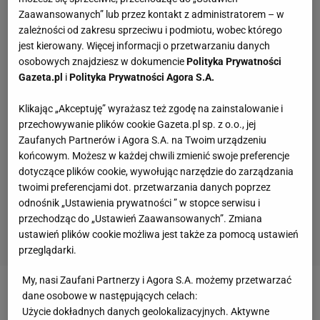
Zaawansowanych” lub przez kontakt z administratorem – w
zależności od zakresu sprzeciwu i podmiotu, wobec którego
jest kierowany. Więcej informacji o przetwarzaniu danych
osobowych znajdziesz w dokumencie
Polityka Prywatności
Gazeta.pl
i
Polityka Prywatności Agora S.A.
Klikając „Akceptuję” wyrażasz też zgodę na zainstalowanie i
przechowywanie plików cookie Gazeta.pl sp. z o.o., jej
Zaufanych Partnerów i Agora S.A. na Twoim urządzeniu
końcowym. Możesz w każdej chwili zmienić swoje preferencje
dotyczące plików cookie, wywołując narzędzie do zarządzania
twoimi preferencjami dot. przetwarzania danych poprzez
odnośnik „Ustawienia prywatności ” w stopce serwisu i
przechodząc do „Ustawień Zaawansowanych”. Zmiana
ustawień plików cookie możliwa jest także za pomocą ustawień
przeglądarki.
My, nasi Zaufani Partnerzy i Agora S.A. możemy przetwarzać
Zobacz wideo
Robert Lewandowski czy Kylian
dane osobowe w następujących celach:
Użycie dokładnych danych geolokalizacyjnych. Aktywne
Mbappe? Madryt zdecydował. Ale akcja Wybierz