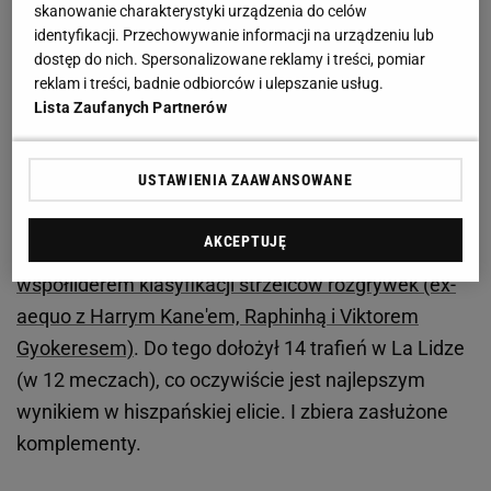
skanowanie charakterystyki urządzenia do celów
serwis
identyfikacji. Przechowywanie informacji na urządzeniu lub
dostęp do nich. Spersonalizowane reklamy i treści, pomiar
reklam i treści, badnie odbiorców i ulepszanie usług.
Robert Lewandowski podsumował mecz FC
Lista Zaufanych Partnerów
Barcelony w Lidze Mistrzów. Raphinha użył
jednego słowa
USTAWIENIA ZAAWANSOWANE
Polak od początku sezonu jest w znakomitej formie.
AKCEPTUJĘ
W czterech spotkaniach LM strzelił już pięć goli i jest
współliderem klasyfikacji strzelców rozgrywek (ex-
aequo z Harrym Kane'em, Raphinhą i Viktorem
Gyokeresem)
. Do tego dołożył 14 trafień w La Lidze
(w 12 meczach), co oczywiście jest najlepszym
wynikiem w hiszpańskiej elicie. I zbiera zasłużone
komplementy.