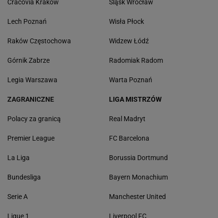
Cracovia Kraków
Śląsk Wrocław
Lech Poznań
Wisła Płock
Raków Częstochowa
Widzew Łódź
Górnik Zabrze
Radomiak Radom
Legia Warszawa
Warta Poznań
ZAGRANICZNE
LIGA MISTRZÓW
Polacy za granicą
Real Madryt
Premier League
FC Barcelona
La Liga
Borussia Dortmund
Bundesliga
Bayern Monachium
Serie A
Manchester United
Ligue 1
Liverpool FC