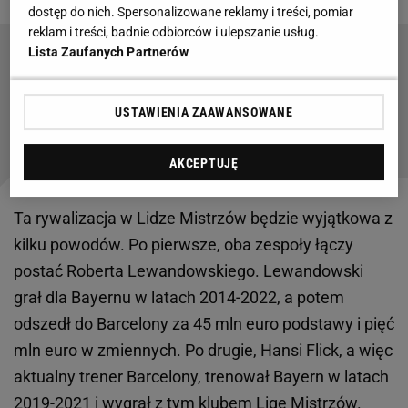
dostęp do nich. Spersonalizowane reklamy i treści, pomiar
reklam i treści, badnie odbiorców i ulepszanie usług.
Lista Zaufanych Partnerów
Oto głos szatni Barcelony o Szczęsnym.
Hiszpanie piszą wprost
USTAWIENIA ZAAWANSOWANE
Czytaj także:
AKCEPTUJĘ
Ta rywalizacja w Lidze Mistrzów będzie wyjątkowa z
kilku powodów. Po pierwsze, oba zespoły łączy
postać Roberta Lewandowskiego. Lewandowski
grał dla Bayernu w latach 2014-2022, a potem
odszedł do Barcelony za 45 mln euro podstawy i pięć
mln euro w zmiennych. Po drugie, Hansi Flick, a więc
aktualny trener Barcelony, trenował Bayern w latach
2019-2021 i wygrał z tym klubem Ligę Mistrzów.