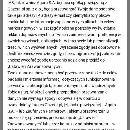
5:0 z Young Boys Berno u siebie. Przed nią jednak
IAB, jak również Agora S.A. będąca spółką powiązaną z
Gazeta.pl sp. z o.o., będą przetwarzać Twoje dane osobowe
jeszcze sporo ważnych pojedynków, w tym
takie jak adresy IP, adresy e-mail czy identyfikatory plików
wtorkowe starcie na własnym stadionie z Bayernem
cookie lub inne informacje zapisane w tych plikach do celów
Monachium.
marketingowych, w szczególności na potrzeby wyświetlania
reklam dopasowanych do Twoich zainteresowań i preferencji w
swoich serwisach, aplikacjach i w Internecie lub personalizacji
treści w nich wyświetlanych. Wyrażenie zgody jest dobrowolne.
Jeśli nie chcesz wyrazić zgody, chcesz ograniczyć jej zakres lub
chcesz wycofać zgodę uprzednio udzieloną przejdź do
„Ustawień Zaawansowanych”.
Twoje dane osobowe mogą być przetwarzane także do celów
badania i mierzenia informacji dotyczących funkcjonowania
serwisów i aplikacji lub łączone z danymi dot. świadczonych
Tobie usług. W określonych przypadkach przetwarzanie
danych nie wymaga zgody i odbywa się w oparciu o
uzasadniony interes Gazeta.pl, jej spółki powiązanej – Agora
S.A. – lub Zaufanych Partnerów. Takiemu przetwarzaniu
możesz się sprzeciwić, przechodząc do „Ustawień
Zaawansowanych” lub przez kontakt z administratorem – w