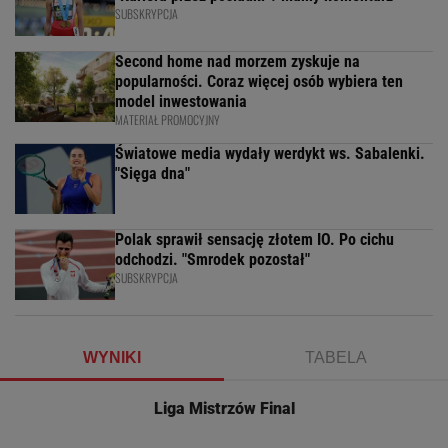
SUBSKRYPCJA
Second home nad morzem zyskuje na
popularności. Coraz więcej osób wybiera ten
model inwestowania
MATERIAŁ PROMOCYJNY
Światowe media wydały werdykt ws. Sabalenki.
"Sięga dna"
Polak sprawił sensację złotem IO. Po cichu
odchodzi. "Smrodek pozostał"
SUBSKRYPCJA
WYNIKI
TABELA
Liga Mistrzów Final