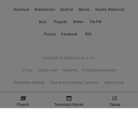
Gazeta.pl
Wiadomości
Sport.pl
Biznes
Gazeta Wyborcza
Buzz
Pogoda
Wideo
Tok.FM
Poczta
Facebook
RSS
Copyright © Gazeta.pl sp. z o.o.
O Nas
Staże u nas
Reklama
Polityka prywatności
Wszystkie artykuły
Zasady korzystania z portalu
Zgłoś uwagi
Ustawienia prywatności
Powrót
Terminarz/Wyniki
Tabela
Właściciel niniejszego serwisu nie wyraża zgody na zwielokrotnianie ani inne
korzystanie z utworów rozpowszechnionych w tym serwisie, w celu
eksploracji tekstów i danych. Więcej informacji w
zastrzeżeniu dot. eksploracji tekstów i danych