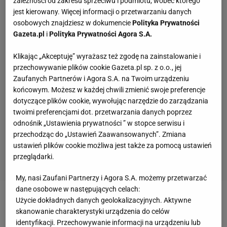
zależności od zakresu sprzeciwu i podmiotu, wobec którego
jest kierowany. Więcej informacji o przetwarzaniu danych
osobowych znajdziesz w dokumencie
Polityka Prywatności
Gazeta.pl
i
Polityka Prywatności Agora S.A.
Klikając „Akceptuję” wyrażasz też zgodę na zainstalowanie i
przechowywanie plików cookie Gazeta.pl sp. z o.o., jej
Zaufanych Partnerów i Agora S.A. na Twoim urządzeniu
końcowym. Możesz w każdej chwili zmienić swoje preferencje
dotyczące plików cookie, wywołując narzędzie do zarządzania
twoimi preferencjami dot. przetwarzania danych poprzez
odnośnik „Ustawienia prywatności ” w stopce serwisu i
przechodząc do „Ustawień Zaawansowanych”. Zmiana
ustawień plików cookie możliwa jest także za pomocą ustawień
przeglądarki.
My, nasi Zaufani Partnerzy i Agora S.A. możemy przetwarzać
dane osobowe w następujących celach:
Użycie dokładnych danych geolokalizacyjnych. Aktywne
Zobacz wideo
Wojciech Szczęsny na ławce?! Kibice
skanowanie charakterystyki urządzenia do celów
odpowiadają Flickowi
identyfikacji. Przechowywanie informacji na urządzeniu lub