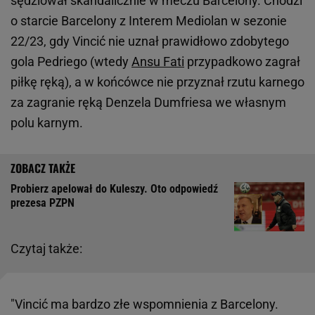
sędziował skandalicznie w meczu Barcelony. Chodzi
o starcie Barcelony z Interem Mediolan w sezonie
22/23, gdy Vincić nie uznał prawidłowo zdobytego
gola Pedriego (wtedy
Ansu Fati
przypadkowo zagrał
piłkę ręką), a w końcówce nie przyznał rzutu karnego
za zagranie ręką Denzela Dumfriesa we własnym
polu karnym.
Probierz apelował do Kuleszy. Oto odpowiedź
prezesa PZPN
Czytaj także:
"Vincić ma bardzo złe wspomnienia z Barcelony.