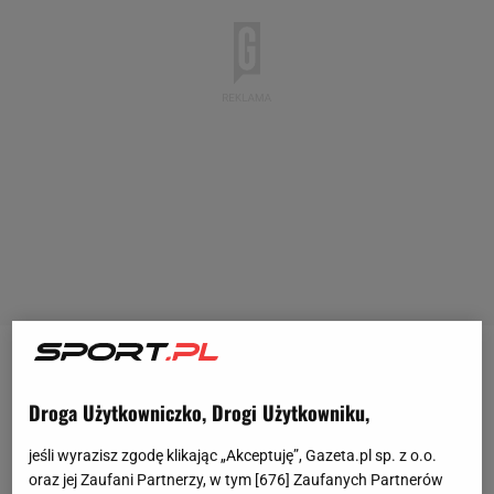
FC Barcelona rozpoczęła fazę ligową Ligi Mistrzów
od falstartu. Zespół prowadzony przez Hansiego
Droga Użytkowniczko, Drogi Użytkowniku,
Flicka przegrał 1:2 na wyjeździe z AS Monaco.
jeśli wyrazisz zgodę klikając „Akceptuję”, Gazeta.pl sp. z o.o.
Potem Barcelona zachwyciła
kibiców
, wygrywając
oraz jej Zaufani Partnerzy, w tym [
676
] Zaufanych Partnerów