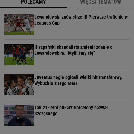
POLECAMY
WIĘCEJ TEMATÓW
Lewandowski znów strzelił! Pierwsze trafienie w
Leagues Cup
Hiszpański skandalista zmienił zdanie o
Lewandowskim. "Myliliśmy się"
Juventus nagle ogłosił wielki hit transferowy.
Wybuchła z tego afera
Tak 21-letni piłkarz Barcelony nazwał
Szczęsnego