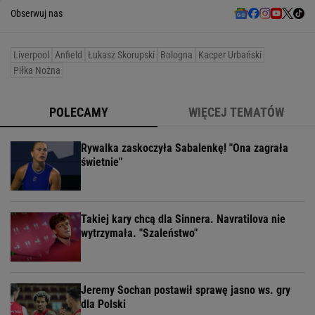
Obserwuj nas
Liverpool
Anfield
Łukasz Skorupski
Bologna
Kacper Urbański
Piłka Nożna
POLECAMY
WIĘCEJ TEMATÓW
Rywalka zaskoczyła Sabalenkę! "Ona zagrała
świetnie"
Takiej kary chcą dla Sinnera. Navratilova nie
wytrzymała. "Szaleństwo"
Jeremy Sochan postawił sprawę jasno ws. gry
dla Polski