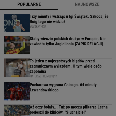
POPULARNE
NAJNOWSZE
Trzy minuty i wstrząs u Igi Świątek. Szkoda, że
Roig tego nie widział
SUBSKRYPCJA
Słaby wieczór polskich drużyn w Europie. Nie
zawiodła tylko Jagiellonia [ZAPIS RELACJI]
To jeden z najczęstszych błędów przed
zagranicznym wyjazdem. O tym wiele osób
zapomina
MATERIAŁ PROMOCYJNY
Pucharowa wygrana Chicago. 64 minuty
Lewandowskiego
Aż oczy bolały... Tuż po meczu piłkarze Lecha
podeszli do kibiców. "Słuchajcie!"