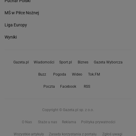
Puchar Polski
MŚ w Piłce Nożnej
Liga Europy
Wyniki
Gazeta.pl
Wiadomości
Sport.pl
Biznes
Gazeta Wyborcza
Buzz
Pogoda
Wideo
Tok.FM
Poczta
Facebook
RSS
Copyright © Gazeta.pl sp. z o.o.
O Nas
Staże u nas
Reklama
Polityka prywatności
Wszystkie artykuły
Zasady korzystania z portalu
Zgłoś uwagi