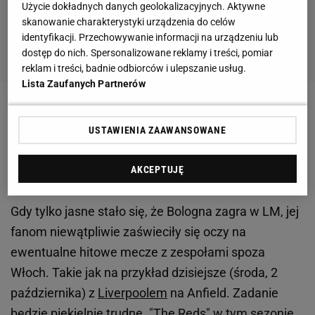
Użycie dokładnych danych geolokalizacyjnych. Aktywne
skanowanie charakterystyki urządzenia do celów
identyfikacji. Przechowywanie informacji na urządzeniu lub
dostęp do nich. Spersonalizowane reklamy i treści, pomiar
reklam i treści, badnie odbiorców i ulepszanie usług.
Lista Zaufanych Partnerów
Zobacz wideo
Ekstraklasa rośnie w siłę! Ponad
USTAWIENIA ZAAWANSOWANE
miliard złotych przychodów
AKCEPTUJĘ
Bologna zasiadła przy stole elity
Gdy tylko jasne stało się, że Bologna zagra w LM, jej
fanom niewątpliwie zaświeciły się oczy na
ewentualne hitowe mecze z zespołami spoza
Włoch. Takie jak na przykład dzisiejsze (środa, 2
października) z
Liverpoolem
na Anfield. Zadanie
będzie piekielnie trudne. "The Reds" w tym sezonie