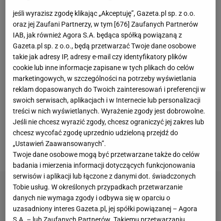
jeśli wyrazisz zgodę klikając „Akceptuję”, Gazeta.pl sp. z o.o.
Bologna była absolutną rewelacją minionego sezonu
oraz jej Zaufani Partnerzy, w tym [
676
] Zaufanych Partnerów
Serie A. Pod wodzą Thiago Motty skorzystali z faktu,
IAB, jak również Agora S.A. będąca spółką powiązaną z
Gazeta.pl sp. z o.o., będą przetwarzać Twoje dane osobowe
iż włoskiej
lidze
w nowym formacie
Ligi Mistrzów
takie jak adresy IP, adresy e-mail czy identyfikatory plików
przysługiwało pięć miejsc, a nie cztery i właśnie z
cookie lub inne informacje zapisane w tych plikach do celów
piątej lokaty awansowali do absolutnej europejskiej
marketingowych, w szczególności na potrzeby wyświetlania
reklam dopasowanych do Twoich zainteresowań i preferencji w
elity. Po raz pierwszy od sześćdziesięciu lat, bo
swoich serwisach, aplikacjach i w Internecie lub personalizacji
ostatnio boloński klub grał jeszcze w Pucharze
treści w nich wyświetlanych. Wyrażenie zgody jest dobrowolne.
Europy w sezonie 1964/65, gdy zapewne sporej
Jeśli nie chcesz wyrazić zgody, chcesz ograniczyć jej zakres lub
chcesz wycofać zgodę uprzednio udzieloną przejdź do
części obecnych
kibiców
tego zespołu nie było
„Ustawień Zaawansowanych”.
nawet na świecie.
Twoje dane osobowe mogą być przetwarzane także do celów
badania i mierzenia informacji dotyczących funkcjonowania
serwisów i aplikacji lub łączone z danymi dot. świadczonych
Tobie usług. W określonych przypadkach przetwarzanie
danych nie wymaga zgody i odbywa się w oparciu o
uzasadniony interes Gazeta.pl, jej spółki powiązanej – Agora
S.A. – lub Zaufanych Partnerów. Takiemu przetwarzaniu