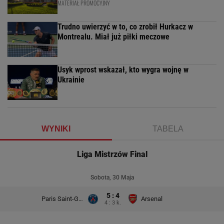
MATERIAŁ PROMOCYJNY
Trudno uwierzyć w to, co zrobił Hurkacz w
Montrealu. Miał już piłki meczowe
Usyk wprost wskazał, kto wygra wojnę w
Ukrainie
WYNIKI
TABELA
Liga Mistrzów Final
Sobota, 30 Maja
5 : 4
Paris Saint-Germain
Arsenal
4 : 3 k.