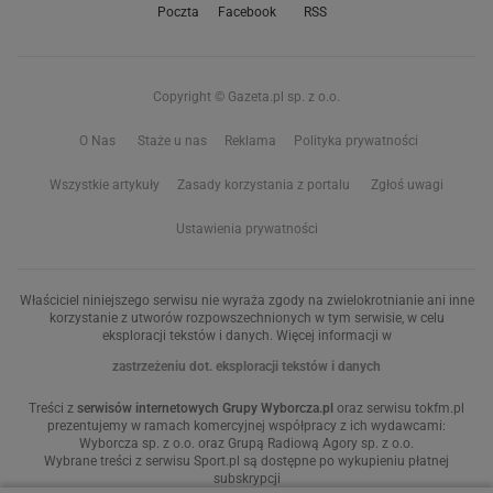
Poczta
Facebook
RSS
Copyright © Gazeta.pl sp. z o.o.
O Nas
Staże u nas
Reklama
Polityka prywatności
Wszystkie artykuły
Zasady korzystania z portalu
Zgłoś uwagi
Ustawienia prywatności
Właściciel niniejszego serwisu nie wyraża zgody na zwielokrotnianie ani inne
korzystanie z utworów rozpowszechnionych w tym serwisie, w celu
eksploracji tekstów i danych. Więcej informacji w
zastrzeżeniu dot. eksploracji tekstów i danych
Treści z
serwisów internetowych Grupy Wyborcza.pl
oraz serwisu tokfm.pl
prezentujemy w ramach komercyjnej współpracy z ich wydawcami:
Wyborcza sp. z o.o. oraz Grupą Radiową Agory sp. z o.o.
Wybrane treści z serwisu Sport.pl są dostępne po wykupieniu płatnej
subskrypcji