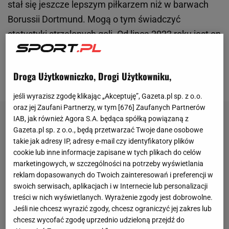
stał się jeszcze lepszym piłkarzem niż w barwach
Borussii Dortmund. Mogą o tym świadczyć
statystyki strzelonych goli.
Od lipca 2022 roku jest on
piłkarzem, który przewodzi w tej statystyce ze sporą
przewagą nad Kylianem Mbappe
. Sporo za nim
Droga Użytkowniczko, Drogi Użytkowniku,
pozostaje nawet m.in. Robert Lewandowski.
jeśli wyrazisz zgodę klikając „Akceptuję”, Gazeta.pl sp. z o.o.
oraz jej Zaufani Partnerzy, w tym [
676
] Zaufanych Partnerów
IAB, jak również Agora S.A. będąca spółką powiązaną z
Gazeta.pl sp. z o.o., będą przetwarzać Twoje dane osobowe
takie jak adresy IP, adresy e-mail czy identyfikatory plików
cookie lub inne informacje zapisane w tych plikach do celów
marketingowych, w szczególności na potrzeby wyświetlania
reklam dopasowanych do Twoich zainteresowań i preferencji w
swoich serwisach, aplikacjach i w Internecie lub personalizacji
treści w nich wyświetlanych. Wyrażenie zgody jest dobrowolne.
Jeśli nie chcesz wyrazić zgody, chcesz ograniczyć jej zakres lub
chcesz wycofać zgodę uprzednio udzieloną przejdź do