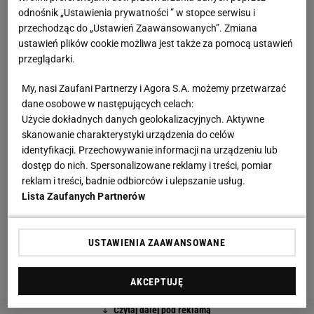
Zobacz wideo
Lech Poznań walczy o mistrzostwo!
odnośnik „Ustawienia prywatności ” w stopce serwisu i
Prezes wreszcie to przyznał
przechodząc do „Ustawień Zaawansowanych”. Zmiana
ustawień plików cookie możliwa jest także za pomocą ustawień
przeglądarki.
Niebotyczny wynik Erlinga Haalanda. Te statystyki
My, nasi Zaufani Partnerzy i Agora S.A. możemy przetwarzać
nie mieszczą się w głowie
dane osobowe w następujących celach:
Użycie dokładnych danych geolokalizacyjnych. Aktywne
Norweg ma wyśmienity początek obecnego sezonu,
skanowanie charakterystyki urządzenia do celów
co do tego nie ma żadnych wątpliwości. Strzela po
identyfikacji. Przechowywanie informacji na urządzeniu lub
prostu jak na zawołanie, praktycznie w każdym
dostęp do nich. Spersonalizowane reklamy i treści, pomiar
reklam i treści, badnie odbiorców i ulepszanie usług.
spotkaniu. Po sześciu kolejkach
Premier League
ma
Lista Zaufanych Partnerów
na koncie aż 10 goli, czyli ponad połowę wszystkich
bramek zdobytych przez Manchester City (14).
USTAWIENIA ZAAWANSOWANE
Gdyby tego było mało, potwierdził właśnie formę w
rozgrywkach Ligi Mistrzów.
AKCEPTUJĘ