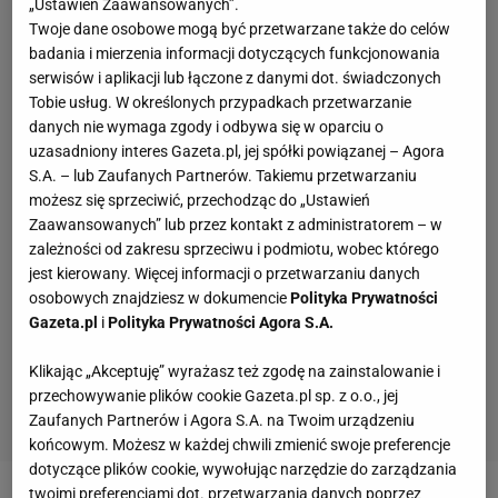
„Ustawień Zaawansowanych”.
Twoje dane osobowe mogą być przetwarzane także do celów
badania i mierzenia informacji dotyczących funkcjonowania
serwisów i aplikacji lub łączone z danymi dot. świadczonych
Tobie usług. W określonych przypadkach przetwarzanie
danych nie wymaga zgody i odbywa się w oparciu o
uzasadniony interes Gazeta.pl, jej spółki powiązanej – Agora
S.A. – lub Zaufanych Partnerów. Takiemu przetwarzaniu
możesz się sprzeciwić, przechodząc do „Ustawień
Zaawansowanych” lub przez kontakt z administratorem – w
zależności od zakresu sprzeciwu i podmiotu, wobec którego
jest kierowany. Więcej informacji o przetwarzaniu danych
osobowych znajdziesz w dokumencie
Polityka Prywatności
Gazeta.pl
i
Polityka Prywatności Agora S.A.
Klikając „Akceptuję” wyrażasz też zgodę na zainstalowanie i
przechowywanie plików cookie Gazeta.pl sp. z o.o., jej
Zaufanych Partnerów i Agora S.A. na Twoim urządzeniu
końcowym. Możesz w każdej chwili zmienić swoje preferencje
dotyczące plików cookie, wywołując narzędzie do zarządzania
twoimi preferencjami dot. przetwarzania danych poprzez