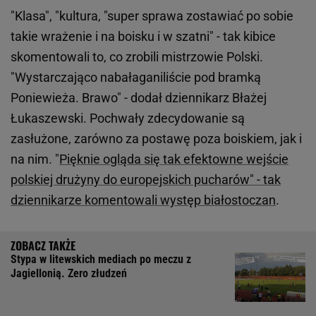
"Klasa", "kultura, "super sprawa zostawiać po sobie
takie wrażenie i na boisku i w szatni" - tak kibice
skomentowali to, co zrobili mistrzowie Polski.
"Wystarczająco nabałaganiliście pod bramką
Poniewieża. Brawo" - dodał dziennikarz Błażej
Łukaszewski. Pochwały zdecydowanie są
zasłużone, zarówno za postawę poza boiskiem, jak i
na nim. "
Pięknie ogląda się tak efektowne wejście
polskiej drużyny do europejskich pucharów" - tak
dziennikarze komentowali występ białostoczan
.
Stypa w litewskich mediach po meczu z
Jagiellonią. Zero złudzeń