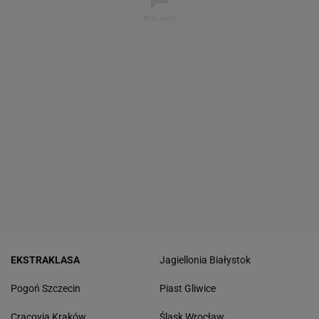
EKSTRAKLASA
Jagiellonia Białystok
Pogoń Szczecin
Piast Gliwice
Cracovia Kraków
Śląsk Wrocław