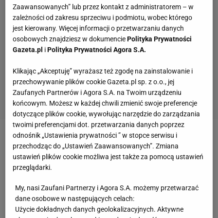
Zaawansowanych” lub przez kontakt z administratorem – w
zależności od zakresu sprzeciwu i podmiotu, wobec którego
jest kierowany. Więcej informacji o przetwarzaniu danych
osobowych znajdziesz w dokumencie
Polityka Prywatności
Gazeta.pl
i
Polityka Prywatności Agora S.A.
Klikając „Akceptuję” wyrażasz też zgodę na zainstalowanie i
przechowywanie plików cookie Gazeta.pl sp. z o.o., jej
Zaufanych Partnerów i Agora S.A. na Twoim urządzeniu
końcowym. Możesz w każdej chwili zmienić swoje preferencje
dotyczące plików cookie, wywołując narzędzie do zarządzania
twoimi preferencjami dot. przetwarzania danych poprzez
odnośnik „Ustawienia prywatności ” w stopce serwisu i
Zobacz wideo
Mierzejewski szczerze o reprezentacji
przechodząc do „Ustawień Zaawansowanych”. Zmiana
Polski! Nagle podszedł Probierz...
ustawień plików cookie możliwa jest także za pomocą ustawień
przeglądarki.
Piłkarze
, a także
kibice mistrzów Polski bardzo
My, nasi Zaufani Partnerzy i Agora S.A. możemy przetwarzać
dobrze i pewnie czuli się na stadionie rywala
."W
grze
dane osobowe w następujących celach:
Użycie dokładnych danych geolokalizacyjnych. Aktywne
Jagiellonii
było widać uśmiech. Litewskie media