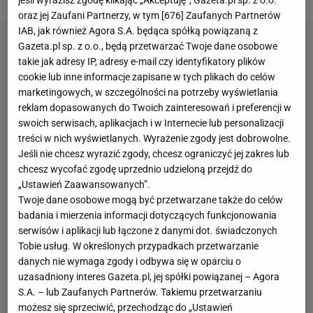
jeśli wyrazisz zgodę klikając „Akceptuję”, Gazeta.pl sp. z o.o.
oraz jej Zaufani Partnerzy, w tym [
676
] Zaufanych Partnerów
IAB, jak również Agora S.A. będąca spółką powiązaną z
Gazeta.pl sp. z o.o., będą przetwarzać Twoje dane osobowe
takie jak adresy IP, adresy e-mail czy identyfikatory plików
cookie lub inne informacje zapisane w tych plikach do celów
marketingowych, w szczególności na potrzeby wyświetlania
reklam dopasowanych do Twoich zainteresowań i preferencji w
swoich serwisach, aplikacjach i w Internecie lub personalizacji
treści w nich wyświetlanych. Wyrażenie zgody jest dobrowolne.
Jeśli nie chcesz wyrazić zgody, chcesz ograniczyć jej zakres lub
chcesz wycofać zgodę uprzednio udzieloną przejdź do
„Ustawień Zaawansowanych”.
Twoje dane osobowe mogą być przetwarzane także do celów
badania i mierzenia informacji dotyczących funkcjonowania
serwisów i aplikacji lub łączone z danymi dot. świadczonych
Tobie usług. W określonych przypadkach przetwarzanie
danych nie wymaga zgody i odbywa się w oparciu o
uzasadniony interes Gazeta.pl, jej spółki powiązanej – Agora
S.A. – lub Zaufanych Partnerów. Takiemu przetwarzaniu
możesz się sprzeciwić, przechodząc do „Ustawień