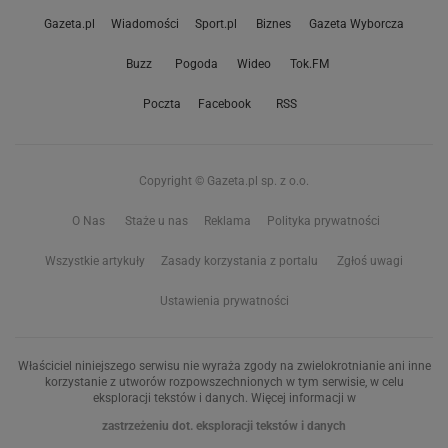
Gazeta.pl
Wiadomości
Sport.pl
Biznes
Gazeta Wyborcza
Buzz
Pogoda
Wideo
Tok.FM
Poczta
Facebook
RSS
Copyright © Gazeta.pl sp. z o.o.
O Nas
Staże u nas
Reklama
Polityka prywatności
Wszystkie artykuły
Zasady korzystania z portalu
Zgłoś uwagi
Ustawienia prywatności
Właściciel niniejszego serwisu nie wyraża zgody na zwielokrotnianie ani inne
korzystanie z utworów rozpowszechnionych w tym serwisie, w celu
eksploracji tekstów i danych. Więcej informacji w
zastrzeżeniu dot. eksploracji tekstów i danych