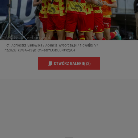
Fot. Agnieszka Sadowska / Agencja Wyborcza.pl / fTdWd[iqP??
hzZHZK+kJv8A~c8ykjj{m>edy*LCdsL0=#9z{/O4
OTWÓRZ GALERIĘ
(3)