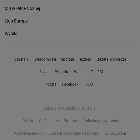
MŚ w Piłce Nożnej
Liga Europy
Wyniki
Gazeta.pl
Wiadomości
Sport.pl
Biznes
Gazeta Wyborcza
Buzz
Pogoda
Wideo
Tok.FM
Poczta
Facebook
RSS
Copyright © Gazeta.pl sp. z o.o.
O Nas
Staże u nas
Reklama
Polityka prywatności
Wszystkie artykuły
Zasady korzystania z portalu
Zgłoś uwagi