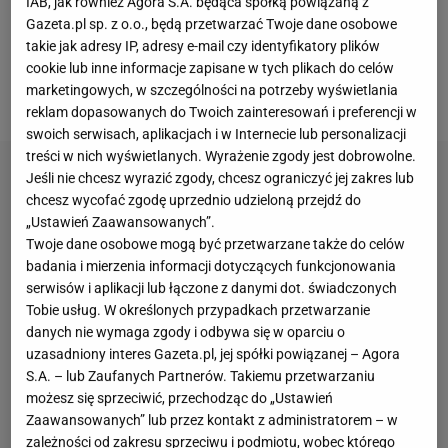
IAB, jak również Agora S.A. będąca spółką powiązaną z
wokół mundialu jest duża presja. Mamy trudną
Gazeta.pl sp. z o.o., będą przetwarzać Twoje dane osobowe
grupę i są to rozgrywki, których nie wygraliśmy od 24
takie jak adresy IP, adresy e-mail czy identyfikatory plików
lat - powiedział niedawno Mbappe w rozmowie z
cookie lub inne informacje zapisane w tych plikach do celów
marketingowych, w szczególności na potrzeby wyświetlania
"L'Equipe".
reklam dopasowanych do Twoich zainteresowań i preferencji w
swoich serwisach, aplikacjach i w Internecie lub personalizacji
treści w nich wyświetlanych. Wyrażenie zgody jest dobrowolne.
Jeśli nie chcesz wyrazić zgody, chcesz ograniczyć jej zakres lub
chcesz wycofać zgodę uprzednio udzieloną przejdź do
„Ustawień Zaawansowanych”.
Twoje dane osobowe mogą być przetwarzane także do celów
badania i mierzenia informacji dotyczących funkcjonowania
serwisów i aplikacji lub łączone z danymi dot. świadczonych
Tobie usług. W określonych przypadkach przetwarzanie
danych nie wymaga zgody i odbywa się w oparciu o
uzasadniony interes Gazeta.pl, jej spółki powiązanej – Agora
S.A. – lub Zaufanych Partnerów. Takiemu przetwarzaniu
możesz się sprzeciwić, przechodząc do „Ustawień
Zaawansowanych” lub przez kontakt z administratorem – w
zależności od zakresu sprzeciwu i podmiotu, wobec którego