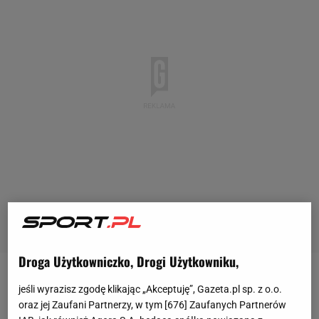
Droga Użytkowniczko, Drogi Użytkowniku,
- Mistrzostwa Europy to trudne rozgrywki. Być może
jeśli wyrazisz zgodę klikając „Akceptuję”, Gazeta.pl sp. z o.o.
nawet trudniejsze niż
mistrzostwa świata
, choć
oraz jej Zaufani Partnerzy, w tym [
676
] Zaufanych Partnerów