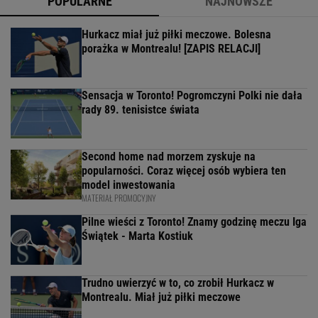
POPULARNE
NAJNOWSZE
Hurkacz miał już piłki meczowe. Bolesna
porażka w Montrealu! [ZAPIS RELACJI]
Sensacja w Toronto! Pogromczyni Polki nie dała
rady 89. tenisistce świata
Second home nad morzem zyskuje na
popularności. Coraz więcej osób wybiera ten
model inwestowania
MATERIAŁ PROMOCYJNY
Pilne wieści z Toronto! Znamy godzinę meczu Iga
Świątek - Marta Kostiuk
Trudno uwierzyć w to, co zrobił Hurkacz w
Montrealu. Miał już piłki meczowe