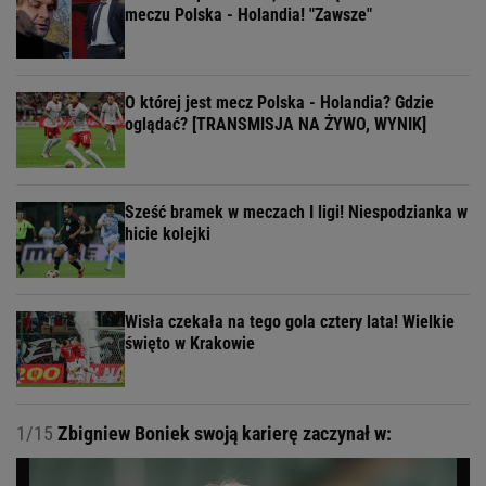
meczu Polska - Holandia! "Zawsze"
O której jest mecz Polska - Holandia? Gdzie
oglądać? [TRANSMISJA NA ŻYWO, WYNIK]
Sześć bramek w meczach I ligi! Niespodzianka w
hicie kolejki
Wisła czekała na tego gola cztery lata! Wielkie
święto w Krakowie
1/15
Zbigniew Boniek swoją karierę zaczynał w: