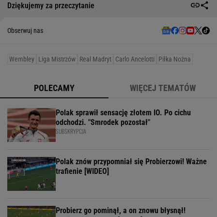
Dziękujemy za przeczytanie
Obserwuj nas
Wembley
Liga Mistrzów
Real Madryt
Carlo Ancelotti
Piłka Nożna
POLECAMY
WIĘCEJ TEMATÓW
Polak sprawił sensację złotem IO. Po cichu
odchodzi. "Smrodek pozostał"
SUBSKRYPCJA
Polak znów przypomniał się Probierzowi! Ważne
trafienie [WIDEO]
Probierz go pominął, a on znowu błysnął!