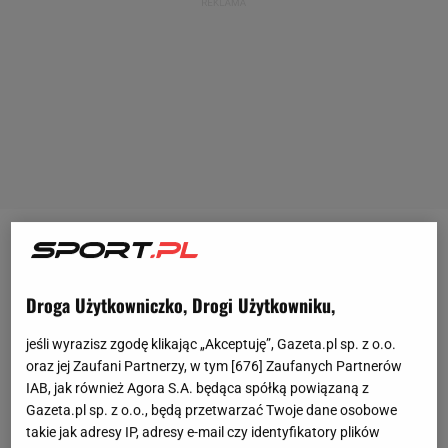
Real Madryt znów to zrobił. Hiszpanie wygrali Ligę
Mistrzów po raz 15. w historii. Tym razem Real
Droga Użytkowniczko, Drogi Użytkowniku,
pokonał 2:0 Borussię Dortmund na Wembley po
golach Daniego Carvajala i Viniciusa Juniora, a po
jeśli wyrazisz zgodę klikając „Akceptuję”, Gazeta.pl sp. z o.o.
oraz jej Zaufani Partnerzy, w tym [
676
] Zaufanych Partnerów
ostatnim gwizdku mógł świętować piąty triumf w
IAB, jak również Agora S.A. będąca spółką powiązaną z
tych rozgrywkach w ostatniej dekadzie. "Ten sam
Gazeta.pl sp. z o.o., będą przetwarzać Twoje dane osobowe
stary film. Madryt na to nie zasłużył, cierpiał i
takie jak adresy IP, adresy e-mail czy identyfikatory plików