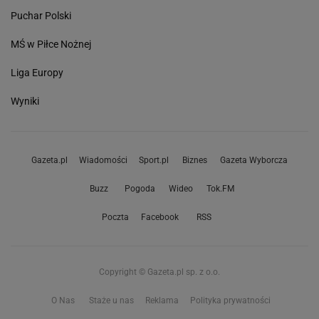
Puchar Polski
MŚ w Piłce Nożnej
Liga Europy
Wyniki
Gazeta.pl
Wiadomości
Sport.pl
Biznes
Gazeta Wyborcza
Buzz
Pogoda
Wideo
Tok.FM
Poczta
Facebook
RSS
Copyright © Gazeta.pl sp. z o.o.
O Nas
Staże u nas
Reklama
Polityka prywatności