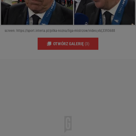
screen: https://sport.interia.pl/pilka-nozna/liga-mistrzow/video,vId,3393688
OTWÓRZ GALERIĘ
(3)