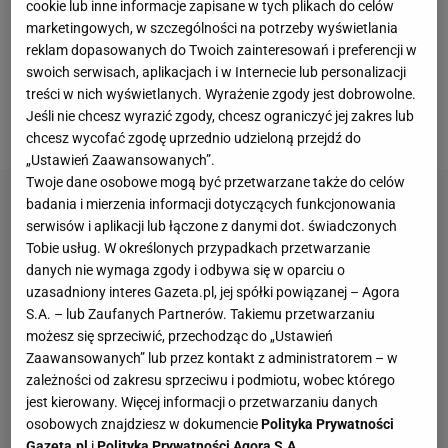
cookie lub inne informacje zapisane w tych plikach do celów
skończyło się na tym, że powtórzył historię z kolejną
marketingowych, w szczególności na potrzeby wyświetlania
Ligą Mistrzów. Real jest nie do zatrzymania,
reklam dopasowanych do Twoich zainteresowań i preferencji w
niezwyciężony, nieśmiertelny, zdolny do wygrania w
swoich serwisach, aplikacjach i w Internecie lub personalizacji
każdy sposób" - tak pisały hiszpańskie media po
treści w nich wyświetlanych. Wyrażenie zgody jest dobrowolne.
Jeśli nie chcesz wyrazić zgody, chcesz ograniczyć jej zakres lub
zwycięstwie Realu.
chcesz wycofać zgodę uprzednio udzieloną przejdź do
„Ustawień Zaawansowanych”.
Twoje dane osobowe mogą być przetwarzane także do celów
badania i mierzenia informacji dotyczących funkcjonowania
serwisów i aplikacji lub łączone z danymi dot. świadczonych
Tobie usług. W określonych przypadkach przetwarzanie
danych nie wymaga zgody i odbywa się w oparciu o
uzasadniony interes Gazeta.pl, jej spółki powiązanej – Agora
S.A. – lub Zaufanych Partnerów. Takiemu przetwarzaniu
możesz się sprzeciwić, przechodząc do „Ustawień
Zaawansowanych” lub przez kontakt z administratorem – w
zależności od zakresu sprzeciwu i podmiotu, wobec którego
jest kierowany. Więcej informacji o przetwarzaniu danych
osobowych znajdziesz w dokumencie
Polityka Prywatności
Gazeta.pl
i
Polityka Prywatności Agora S.A.