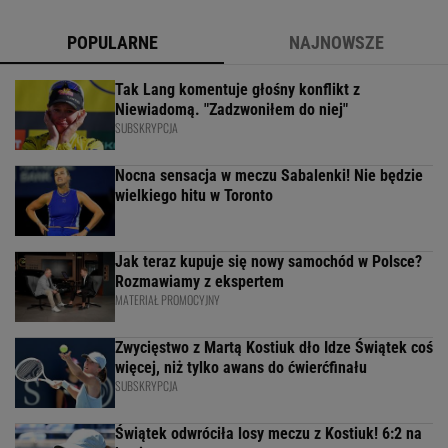
POPULARNE
NAJNOWSZE
Tak Lang komentuje głośny konflikt z
Niewiadomą. "Zadzwoniłem do niej"
SUBSKRYPCJA
Nocna sensacja w meczu Sabalenki! Nie będzie
wielkiego hitu w Toronto
Jak teraz kupuje się nowy samochód w Polsce?
Rozmawiamy z ekspertem
MATERIAŁ PROMOCYJNY
Zwycięstwo z Martą Kostiuk dło Idze Świątek coś
więcej, niż tylko awans do ćwierćfinału
SUBSKRYPCJA
Świątek odwróciła losy meczu z Kostiuk! 6:2 na