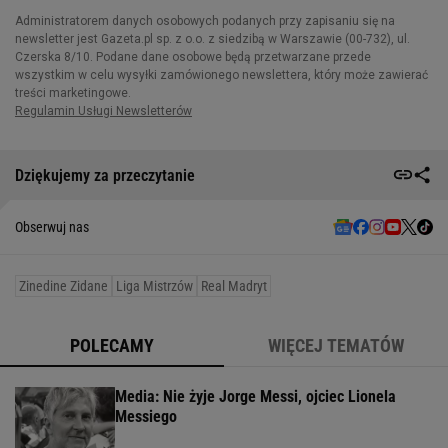
Dziękujemy za przeczytanie
Obserwuj nas
Zinedine Zidane
Liga Mistrzów
Real Madryt
POLECAMY
WIĘCEJ TEMATÓW
Media: Nie żyje Jorge Messi, ojciec Lionela
Messiego