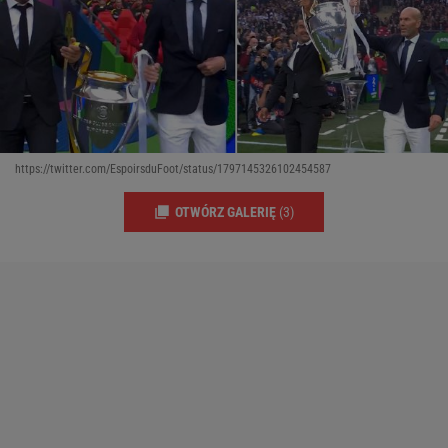
https://twitter.com/EspoirsduFoot/status/1797145326102454587
OTWÓRZ GALERIĘ
(3)