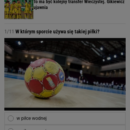
To ma być kolejny transfer Wieczystej. Gikiewicz
ujawnia
1/11
W którym sporcie używa się takiej piłki?
w piłce wodnej