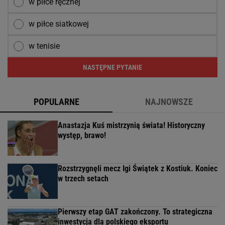
w piłce ręcznej
w piłce siatkowej
w tenisie
NASTĘPNE PYTANIE
POPULARNE
NAJNOWSZE
Anastazja Kuś mistrzynią świata! Historyczny
występ, brawo!
Rozstrzygnęli mecz Igi Świątek z Kostiuk. Koniec
w trzech setach
Pierwszy etap GAT zakończony. To strategiczna
inwestycja dla polskiego eksportu