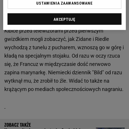
USTAWIENIA ZAAWANSOWANE
Tak Zidane wyszedł na finał Ligi Mistrzów. Wszyscy
patrzyli na jedno. Koszmarna wpadka
AKCEPTUJĘ
Kibice przed telewizorami przed pierwszym
gwizdkiem mogli zobaczyć, jak Zidane i Riedle
wychodzą z tunelu z pucharem, wznoszą go w górę i
kładą na specjalnym stojaku. Od razu w oczy rzuca
się, że Francuz w międzyczasie dość nerwowo
zapina marynarkę. Niemiecki dziennik "Bild" od razu
wytknął mu, że zrobił to źle. Widać to także na
krążącym po mediach społecznościowych nagraniu.