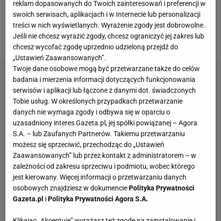
reklam dopasowanych do Twoich zainteresowań i preferencji w
upragnione trofeum wniosły na murawę dwie
swoich serwisach, aplikacjach i w Internecie lub personalizacji
legendy obu klubów Karl-Heinz Riedle oraz Zinedine
treści w nich wyświetlanych. Wyrażenie zgody jest dobrowolne.
Jeśli nie chcesz wyrazić zgody, chcesz ograniczyć jej zakres lub
Zidane
. Ten drugi popełnił przy tym drobne faux pas.
chcesz wycofać zgodę uprzednio udzieloną przejdź do
„Ustawień Zaawansowanych”.
Twoje dane osobowe mogą być przetwarzane także do celów
badania i mierzenia informacji dotyczących funkcjonowania
serwisów i aplikacji lub łączone z danymi dot. świadczonych
Tobie usług. W określonych przypadkach przetwarzanie
danych nie wymaga zgody i odbywa się w oparciu o
uzasadniony interes Gazeta.pl, jej spółki powiązanej – Agora
S.A. – lub Zaufanych Partnerów. Takiemu przetwarzaniu
możesz się sprzeciwić, przechodząc do „Ustawień
Zaawansowanych” lub przez kontakt z administratorem – w
zależności od zakresu sprzeciwu i podmiotu, wobec którego
jest kierowany. Więcej informacji o przetwarzaniu danych
osobowych znajdziesz w dokumencie
Polityka Prywatności
Gazeta.pl
i
Polityka Prywatności Agora S.A.
Klikając „Akceptuję” wyrażasz też zgodę na zainstalowanie i