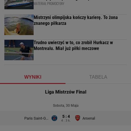
MATERIAŁ PROMOCYJNY
Mistrzyni olimpijska kończy karierę. To żona
znanego piłkarza
Trudno uwierzyć w to, co zrobił Hurkacz w
Montrealu. Miał już piłki meczowe
WYNIKI
TABELA
Liga Mistrzów Final
Sobota, 30 Maja
5 : 4
Paris Saint-Germain
Arsenal
4 : 3 k.