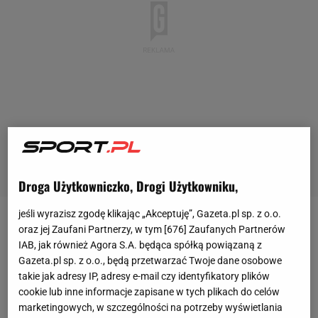
Droga Użytkowniczko, Drogi Użytkowniku,
jeśli wyrazisz zgodę klikając „Akceptuję”, Gazeta.pl sp. z o.o.
Real Madryt
w sobotni wieczór po raz 15. w historii i
oraz jej Zaufani Partnerzy, w tym [
676
] Zaufanych Partnerów
IAB, jak również Agora S.A. będąca spółką powiązaną z
po raz piąty w ostatniej dekadzie wywalczył puchar
Gazeta.pl sp. z o.o., będą przetwarzać Twoje dane osobowe
Ligi Mistrzów. W wielkim
finale
na Wembley pokonał
takie jak adresy IP, adresy e-mail czy identyfikatory plików
Borussię Dortmund 2:0 po golach Daniego Carvajala
cookie lub inne informacje zapisane w tych plikach do celów
marketingowych, w szczególności na potrzeby wyświetlania
i Viniciusa Juniora. Zanim mecz się rozpoczął,