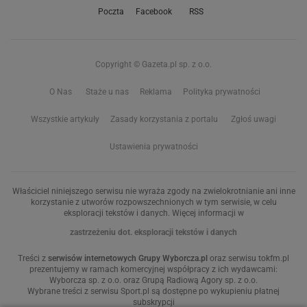
Poczta
Facebook
RSS
Copyright © Gazeta.pl sp. z o.o.
O Nas
Staże u nas
Reklama
Polityka prywatności
Wszystkie artykuły
Zasady korzystania z portalu
Zgłoś uwagi
Ustawienia prywatności
Właściciel niniejszego serwisu nie wyraża zgody na zwielokrotnianie ani inne
korzystanie z utworów rozpowszechnionych w tym serwisie, w celu
eksploracji tekstów i danych. Więcej informacji w
zastrzeżeniu dot. eksploracji tekstów i danych
Treści z
serwisów internetowych Grupy Wyborcza.pl
oraz serwisu tokfm.pl
prezentujemy w ramach komercyjnej współpracy z ich wydawcami:
Wyborcza sp. z o.o. oraz Grupą Radiową Agory sp. z o.o.
Wybrane treści z serwisu Sport.pl są dostępne po wykupieniu płatnej
subskrypcji