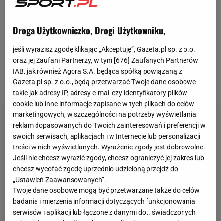
w rewanżu zanotował
Joshua Kimmich
, który
przytomnie odnalazł się w polu karnym i głową
Droga Użytkowniczko, Drogi Użytkowniku,
pokonał Davida Rayę. Tym razem mistrzów Niemiec
jeśli wyrazisz zgodę klikając „Akceptuję”, Gazeta.pl sp. z o.o.
czeka dużo trudniejsze zadanie, gdyż zmierzą się z
oraz jej Zaufani Partnerzy, w tym [
676
] Zaufanych Partnerów
pogromcą obrońcy tytułu Manchesteru City -
Realem
IAB, jak również Agora S.A. będąca spółką powiązaną z
Madryt.
Gazeta.pl sp. z o.o., będą przetwarzać Twoje dane osobowe
takie jak adresy IP, adresy e-mail czy identyfikatory plików
cookie lub inne informacje zapisane w tych plikach do celów
marketingowych, w szczególności na potrzeby wyświetlania
reklam dopasowanych do Twoich zainteresowań i preferencji w
swoich serwisach, aplikacjach i w Internecie lub personalizacji
treści w nich wyświetlanych. Wyrażenie zgody jest dobrowolne.
Jeśli nie chcesz wyrazić zgody, chcesz ograniczyć jej zakres lub
chcesz wycofać zgodę uprzednio udzieloną przejdź do
„Ustawień Zaawansowanych”.
Twoje dane osobowe mogą być przetwarzane także do celów
badania i mierzenia informacji dotyczących funkcjonowania
serwisów i aplikacji lub łączone z danymi dot. świadczonych