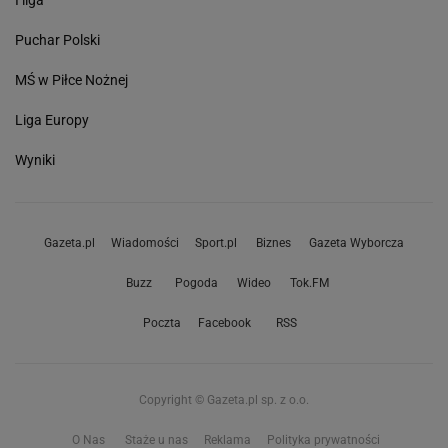
I liga
Puchar Polski
MŚ w Piłce Nożnej
Liga Europy
Wyniki
Gazeta.pl
Wiadomości
Sport.pl
Biznes
Gazeta Wyborcza
Buzz
Pogoda
Wideo
Tok.FM
Poczta
Facebook
RSS
Copyright © Gazeta.pl sp. z o.o.
O Nas
Staże u nas
Reklama
Polityka prywatności