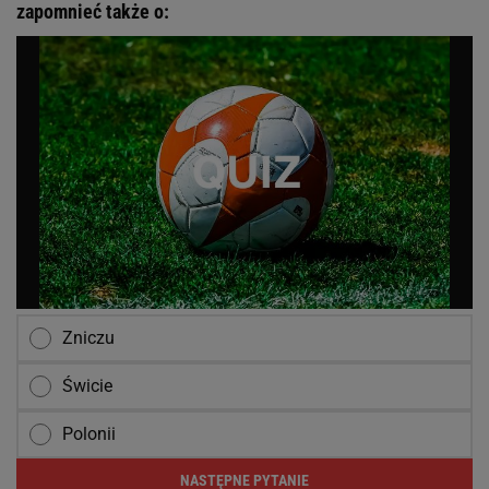
zapomnieć także o:
Zniczu
Świcie
Polonii
NASTĘPNE PYTANIE