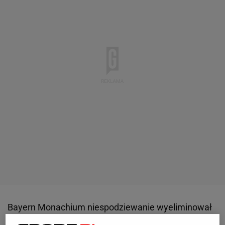
Bayern Monachium niespodziewanie wyeliminował
w poprzednim etapie Arsenal. Decydujące trafienie