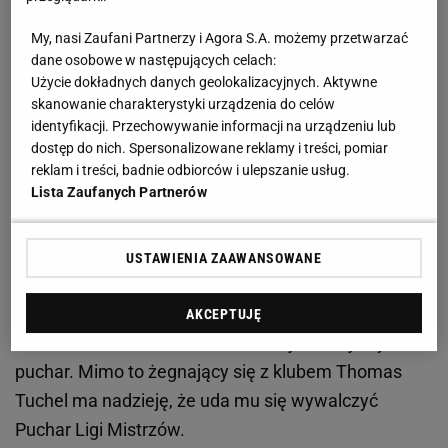
Zobacz wideo
Kamil Grosicki jest nakręcony. Będzie
My, nasi Zaufani Partnerzy i Agora S.A. możemy przetwarzać
chciał sam wygrać mecz
dane osobowe w następujących celach:
Użycie dokładnych danych geolokalizacyjnych. Aktywne
skanowanie charakterystyki urządzenia do celów
Fatalne wieści dla Bayernu. Kluczowy piłkarz nie
identyfikacji. Przechowywanie informacji na urządzeniu lub
wystąpi w meczu z Realem
dostęp do nich. Spersonalizowane reklamy i treści, pomiar
reklam i treści, badnie odbiorców i ulepszanie usług.
Lista Zaufanych Partnerów
Nie ma żadnych wątpliwości, że faworytem
dwumeczu są piłkarze Carlo Ancelottiego. Choć
Bayern wrócił ostatnio do niezłej formy, to nie może
USTAWIENIA ZAAWANSOWANE
zaliczyć obecnego sezonu do udanych.
Kompromitujące wpadki przekreśliły jego szanse
AKCEPTUJĘ
zarówno na mistrzostwo Niemiec, jak i krajowy
puchar. Mimo to żegnający się z klubem Thomas
Tuchel ma nadzieję, że uda mu się wywalczyć
Puchar Ligi Mistrzów.