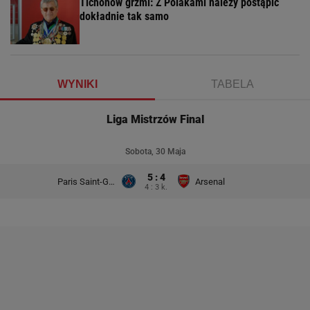
Tichonow grzmi: Z Polakami należy postąpić
dokładnie tak samo
WYNIKI
TABELA
Liga Mistrzów Final
Sobota, 30 Maja
5 : 4
Paris Saint-Germain
Arsenal
4 : 3 k.