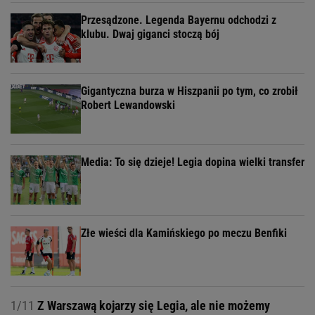
Przesądzone. Legenda Bayernu odchodzi z
klubu. Dwaj giganci stoczą bój
Gigantyczna burza w Hiszpanii po tym, co zrobił
Robert Lewandowski
Media: To się dzieje! Legia dopina wielki transfer
Złe wieści dla Kamińskiego po meczu Benfiki
1/11
Z Warszawą kojarzy się Legia, ale nie możemy