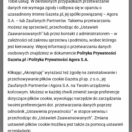
Tobie usług. W określonych przypadkach przetwarzanie
danych nie wymaga zgody i odbywa się w oparciu o
uzasadniony interes Gazeta.pl, jej spółki powiązanej – Agora
S.A. – lub Zaufanych Partnerów. Takiemu przetwarzaniu
możesz się sprzeciwić, przechodząc do „Ustawień
Zaawansowanych” lub przez kontakt z administratorem – w
zależności od zakresu sprzeciwu i podmiotu, wobec którego
jest kierowany. Więcej informacji o przetwarzaniu danych
osobowych znajdziesz w dokumencie
Polityka Prywatności
Gazeta.pl
i
Polityka Prywatności Agora S.A.
Klikając „Akceptuję” wyrażasz też zgodę na zainstalowanie i
przechowywanie plików cookie Gazeta.pl sp. z o.o., jej
Zaufanych Partnerów i Agora S.A. na Twoim urządzeniu
końcowym. Możesz w każdej chwili zmienić swoje preferencje
dotyczące plików cookie, wywołując narzędzie do zarządzania
twoimi preferencjami dot. przetwarzania danych poprzez
odnośnik „Ustawienia prywatności ” w stopce serwisu i
przechodząc do „Ustawień Zaawansowanych”. Zmiana
ustawień plików cookie możliwa jest także za pomocą ustawień
przeglądarki.