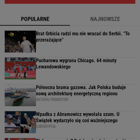
POPULARNE
NAJNOWSZE
Brat Grbicia radzi mu nie wracać do Serbii. "To
przerażające"
Pucharowa wygrana Chicago. 64 minuty
Lewandowskiego
Północna brama gazowa. Jak Polska buduje
nową architekturę energetyczną regionu
MATERIAŁ PROMOCYJNY
Wpadka z Abramowicz wywołała szum. U
Świątek wydarzyło się coś ważniejszego
SUBSKRYPCJA