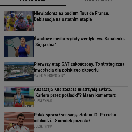
Niewiadoma na podium Tour de France.
Deklasacja na ostatnim etapie
Światowe media wydały werdykt ws. Sabalenki.
"Sięga dna"
Pierwszy etap GAT zakończony. To strategiczna
inwestycja dla polskiego eksportu
MATERIAŁ PROMOCYJNY
Anastazja Kuś została mistrzynią świata.
"Kariera przez pośladki"? Mamy komentarz
SUBSKRYPCJA
Polak sprawił sensację złotem IO. Po cichu
odchodzi. "Smrodek pozostał"
SUBSKRYPCJA