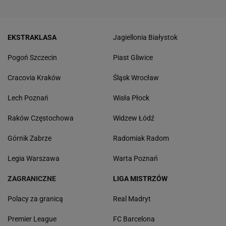
EKSTRAKLASA
Jagiellonia Białystok
Pogoń Szczecin
Piast Gliwice
Cracovia Kraków
Śląsk Wrocław
Lech Poznań
Wisła Płock
Raków Częstochowa
Widzew Łódź
Górnik Zabrze
Radomiak Radom
Legia Warszawa
Warta Poznań
ZAGRANICZNE
LIGA MISTRZÓW
Polacy za granicą
Real Madryt
Premier League
FC Barcelona