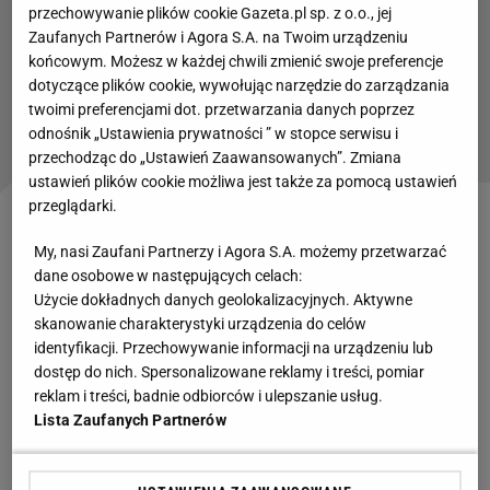
przechowywanie plików cookie Gazeta.pl sp. z o.o., jej
Zaufanych Partnerów i Agora S.A. na Twoim urządzeniu
Tego nie pokazali w telewizji. Kibole w
końcowym. Możesz w każdej chwili zmienić swoje preferencje
Kopenhadze dali o sobie znać. Interwencja
dotyczące plików cookie, wywołując narzędzie do zarządzania
piłkarzy
twoimi preferencjami dot. przetwarzania danych poprzez
odnośnik „Ustawienia prywatności ” w stopce serwisu i
Czytaj także:
przechodząc do „Ustawień Zaawansowanych”. Zmiana
ustawień plików cookie możliwa jest także za pomocą ustawień
przeglądarki.
AEK-owi zostaje "tylko" gra w Lidze Europy. Z
My, nasi Zaufani Partnerzy i Agora S.A. możemy przetwarzać
polskiego
punktu widzenia istotny był występ
dane osobowe w następujących celach:
Damiana Szymańskiego, który zagrał 80 minut. Po
Użycie dokładnych danych geolokalizacyjnych. Aktywne
raz czwarty w tym sezonie Polak wyprowadzał AEK
skanowanie charakterystyki urządzenia do celów
identyfikacji. Przechowywanie informacji na urządzeniu lub
na murawę z opaską kapitańską.
dostęp do nich. Spersonalizowane reklamy i treści, pomiar
reklam i treści, badnie odbiorców i ulepszanie usług.
Zmarnowana szansa AEK-u na awans. "Powód do
Lista Zaufanych Partnerów
frustracji"