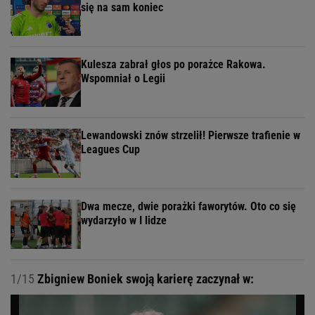
się na sam koniec
Kulesza zabrał głos po porażce Rakowa.
Wspomniał o Legii
Lewandowski znów strzelił! Pierwsze trafienie w
Leagues Cup
Dwa mecze, dwie porażki faworytów. Oto co się
wydarzyło w I lidze
1/15
Zbigniew Boniek swoją karierę zaczynał w: