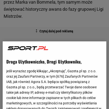
przez Marka van Bommela, tym samym może
świętować historyczny awans do fazy grupowej Ligi
Mistrzów.
Droga Użytkowniczko, Drogi Użytkowniku,
jeśli wyrazisz zgodę klikając „Akceptuję”, Gazeta.pl sp. z o.o.
oraz jej Zaufani Partnerzy, w tym [
676
] Zaufanych Partnerów
IAB, jak również Agora S.A. będąca spółką powiązaną z
Gazeta.pl sp. z o.o., będą przetwarzać Twoje dane osobowe
takie jak adresy IP, adresy e-mail czy identyfikatory plików
cookie lub inne informacje zapisane w tych plikach do celów
marketingowych, w szczególności na potrzeby wyświetlania
reklam dopasowanych do Twoich zainteresowań i preferencji w