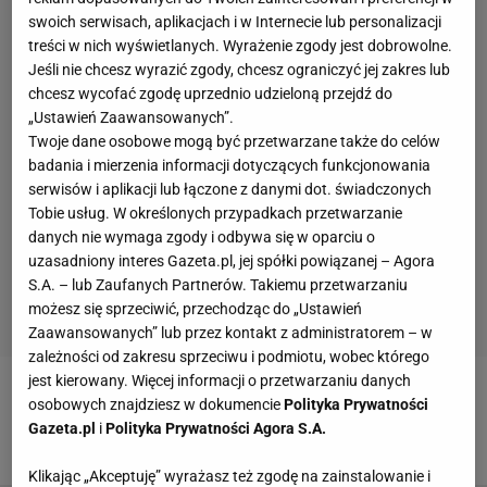
swoich serwisach, aplikacjach i w Internecie lub personalizacji
treści w nich wyświetlanych. Wyrażenie zgody jest dobrowolne.
Jeśli nie chcesz wyrazić zgody, chcesz ograniczyć jej zakres lub
chcesz wycofać zgodę uprzednio udzieloną przejdź do
„Ustawień Zaawansowanych”.
Twoje dane osobowe mogą być przetwarzane także do celów
badania i mierzenia informacji dotyczących funkcjonowania
serwisów i aplikacji lub łączone z danymi dot. świadczonych
Tobie usług. W określonych przypadkach przetwarzanie
danych nie wymaga zgody i odbywa się w oparciu o
uzasadniony interes Gazeta.pl, jej spółki powiązanej – Agora
S.A. – lub Zaufanych Partnerów. Takiemu przetwarzaniu
możesz się sprzeciwić, przechodząc do „Ustawień
Zaawansowanych” lub przez kontakt z administratorem – w
zależności od zakresu sprzeciwu i podmiotu, wobec którego
jest kierowany. Więcej informacji o przetwarzaniu danych
Zobacz wideo
Polska ma kolejny imponujący
osobowych znajdziesz w dokumencie
Polityka Prywatności
Gazeta.pl
i
Polityka Prywatności Agora S.A.
stadion! Sportowa perełka
Klikając „Akceptuję” wyrażasz też zgodę na zainstalowanie i