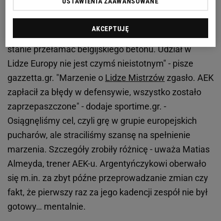
USTAWIENIA ZAAWANSOWANE
Greckie media skutecznie wypunktowały postawę
ateńczyków w rewanżu. "AEK zablokował się na
AKCEPTUJĘ
większość
meczu
, ta gwiazda spadła i nie była w
stanie przełamać belgijskiego betonu. Udział w
Lidze Europy nie jest czymś nieistotnym" - pisze
gazzetta.gr. "Marzenie o
Lidze Mistrzów
zgasło. AEK
zapłacił za błędy w defensywie, wszystko zostało
zaprzepaszczone" - dodaje sportime.gr. -
Osiągnęliśmy cel, czyli grę w grupie europejskich
pucharów, ale straciliśmy szansę na spełnienie
marzenia. Szczegóły zrobiły różnicę - uważa Matias
Almeyda, trener AEK-u. Argentyńczykowi oberwało
się m.in. za zbyt późne przeprowadzanie zmian czy
fakt, że pierwszy raz za jego kadencji zespół nie był
gotowy… mentalnie.