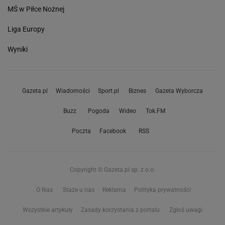
MŚ w Piłce Nożnej
Liga Europy
Wyniki
Gazeta.pl
Wiadomości
Sport.pl
Biznes
Gazeta Wyborcza
Buzz
Pogoda
Wideo
Tok.FM
Poczta
Facebook
RSS
Copyright © Gazeta.pl sp. z o.o.
O Nas
Staże u nas
Reklama
Polityka prywatności
Wszystkie artykuły
Zasady korzystania z portalu
Zgłoś uwagi