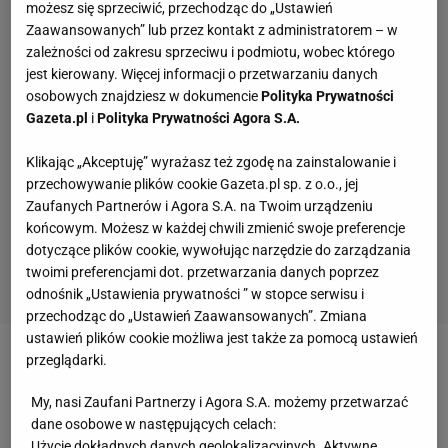
możesz się sprzeciwić, przechodząc do „Ustawień
Zaawansowanych” lub przez kontakt z administratorem – w
zależności od zakresu sprzeciwu i podmiotu, wobec którego
jest kierowany. Więcej informacji o przetwarzaniu danych
osobowych znajdziesz w dokumencie
Polityka Prywatności
Gazeta.pl
i
Polityka Prywatności Agora S.A.
Klikając „Akceptuję” wyrażasz też zgodę na zainstalowanie i
przechowywanie plików cookie Gazeta.pl sp. z o.o., jej
Zaufanych Partnerów i Agora S.A. na Twoim urządzeniu
końcowym. Możesz w każdej chwili zmienić swoje preferencje
dotyczące plików cookie, wywołując narzędzie do zarządzania
twoimi preferencjami dot. przetwarzania danych poprzez
odnośnik „Ustawienia prywatności ” w stopce serwisu i
przechodząc do „Ustawień Zaawansowanych”. Zmiana
ustawień plików cookie możliwa jest także za pomocą ustawień
przeglądarki.
Zobacz wideo
Słoweńcy już wkrótce mogą mieć
przewagę nad resztą świata w skokach
My, nasi Zaufani Partnerzy i Agora S.A. możemy przetwarzać
dane osobowe w następujących celach:
Użycie dokładnych danych geolokalizacyjnych. Aktywne