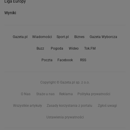
Liga Europy
Wyniki
Gazeta.pl
Wiadomości
Sport.pl
Biznes
Gazeta Wyborcza
Buzz
Pogoda
Wideo
Tok.FM
Poczta
Facebook
RSS
Copyright © Gazeta.pl sp. z o.o.
O Nas
Staże u nas
Reklama
Polityka prywatności
Wszystkie artykuły
Zasady korzystania z portalu
Zgłoś uwagi
Ustawienia prywatności