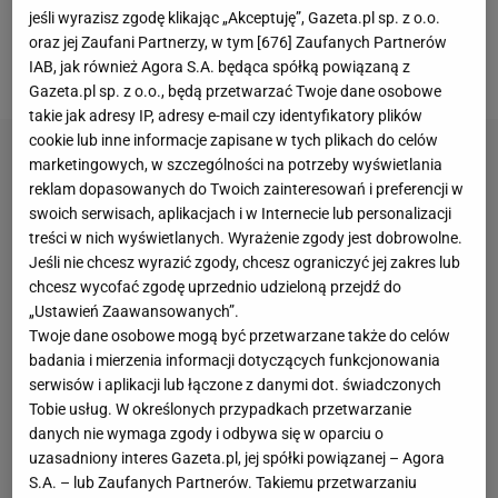
dali najmniejszych szans rywalom i pokonali ich aż
jeśli wyrazisz zgodę klikając „Akceptuję”, Gazeta.pl sp. z o.o.
7:0. Tym samym
ekipa
Pepa Guardioli awansowała
oraz jej Zaufani Partnerzy, w tym [
676
] Zaufanych Partnerów
IAB, jak również Agora S.A. będąca spółką powiązaną z
do ćwierćfinału.
Gazeta.pl sp. z o.o., będą przetwarzać Twoje dane osobowe
takie jak adresy IP, adresy e-mail czy identyfikatory plików
cookie lub inne informacje zapisane w tych plikach do celów
marketingowych, w szczególności na potrzeby wyświetlania
reklam dopasowanych do Twoich zainteresowań i preferencji w
swoich serwisach, aplikacjach i w Internecie lub personalizacji
treści w nich wyświetlanych. Wyrażenie zgody jest dobrowolne.
Jeśli nie chcesz wyrazić zgody, chcesz ograniczyć jej zakres lub
chcesz wycofać zgodę uprzednio udzieloną przejdź do
„Ustawień Zaawansowanych”.
Twoje dane osobowe mogą być przetwarzane także do celów
badania i mierzenia informacji dotyczących funkcjonowania
serwisów i aplikacji lub łączone z danymi dot. świadczonych
Tobie usług. W określonych przypadkach przetwarzanie
danych nie wymaga zgody i odbywa się w oparciu o
uzasadniony interes Gazeta.pl, jej spółki powiązanej – Agora
S.A. – lub Zaufanych Partnerów. Takiemu przetwarzaniu