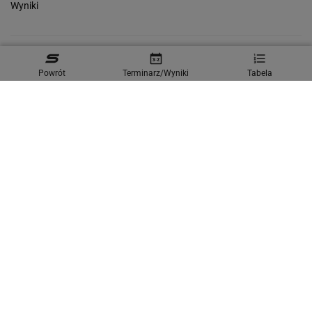
Wyniki
Gazeta.pl
Wiadomości
Sport.pl
Biznes
Gazeta Wyborcza
Powrót
Terminarz/Wyniki
Tabela
Buzz
Pogoda
Wideo
Tok.FM
Poczta
Facebook
RSS
Copyright © Gazeta.pl sp. z o.o.
O Nas
Staże u nas
Reklama
Polityka prywatności
Wszystkie artykuły
Zasady korzystania z portalu
Zgłoś uwagi
Ustawienia prywatności
Właściciel niniejszego serwisu nie wyraża zgody na zwielokrotnianie ani inne