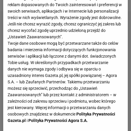
reklam dopasowanych do Twoich zainteresowań i preferencji w
swoich serwisach, aplikacjach i w Internecie lub personalizacji
treści w nich wyświetlanych. Wyrażenie zgody jest dobrowolne.
Jeśli nie chcesz wyrazić zgody, chcesz ograniczyć jej zakres lub
chcesz wycofać zgodę uprzednio udzieloną przejdź do
„Ustawień Zaawansowanych”.
Twoje dane osobowe mogą być przetwarzane także do celów
badania i mierzenia informacji dotyczących funkcjonowania
serwisów i aplikacji lub łączone z danymi dot. świadczonych
Tobie usług. W określonych przypadkach przetwarzanie
danych nie wymaga zgody i odbywa się w oparciu o
uzasadniony interes Gazeta.pl, jej spółki powiązanej – Agora
S.A. – lub Zaufanych Partnerów. Takiemu przetwarzaniu
możesz się sprzeciwić, przechodząc do „Ustawień
Zaawansowanych” lub przez kontakt z administratorem – w
zależności od zakresu sprzeciwu i podmiotu, wobec którego
jest kierowany. Więcej informacji o przetwarzaniu danych
osobowych znajdziesz w dokumencie
Polityka Prywatności
Gazeta.pl
i
Polityka Prywatności Agora S.A.