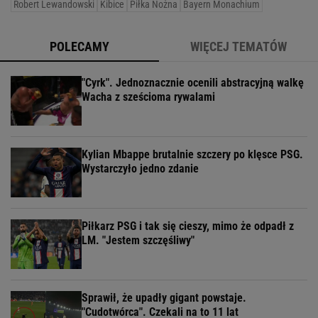
Robert Lewandowski
Kibice
Piłka Nożna
Bayern Monachium
POLECAMY
WIĘCEJ TEMATÓW
"Cyrk". Jednoznacznie ocenili abstracyjną walkę
Wacha z sześcioma rywalami
Kylian Mbappe brutalnie szczery po klęsce PSG.
Wystarczyło jedno zdanie
Piłkarz PSG i tak się cieszy, mimo że odpadł z
LM. "Jestem szczęśliwy"
Sprawił, że upadły gigant powstaje.
"Cudotwórca". Czekali na to 11 lat