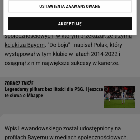
w telewizji"
USTAWIENIA ZAAWANSOWANE
Jeszcze w trakcie pierwszej połowy Robert
AKCEPTUJĘ
Lewandowski opublikował wpis w mediach
społecznościowych, w którym przekazał, że trzyma
kciuki za Bayern
. "Do boju" - napisał Polak, który
występował w tym klubie w latach 2014-2022 i
osiągnął z nim największe sukcesy w karierze.
Legendarny piłkarz bez litości dla PSG. I jeszcze
te słowa o Mbappe
Wpis Lewandowskiego został udostępniony na
profilach Bayernu w mediach społecznościowych.