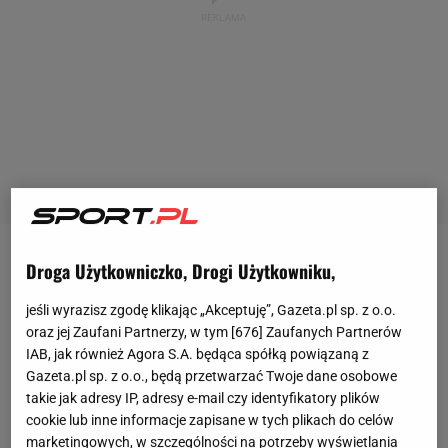
W minioną środę Bayern Monachium rozegrał
Droga Użytkowniczko, Drogi Użytkowniku,
rewanżowe spotkanie z Paris Saint-Germain w 1/8
jeśli wyrazisz zgodę klikając „Akceptuję”, Gazeta.pl sp. z o.o.
finału
Ligi Mistrzów
. Mistrzowie Niemiec wygrali 2:0
oraz jej Zaufani Partnerzy, w tym [
676
] Zaufanych Partnerów
po bramkach Erica Maxima Choupo-Motinga (61.
IAB, jak również Agora S.A. będąca spółką powiązaną z
Gazeta.pl sp. z o.o., będą przetwarzać Twoje dane osobowe
minuta) oraz Serge'a Gnabry'ego (89.). W całym
takie jak adresy IP, adresy e-mail czy identyfikatory plików
dwumeczu zwyciężyli 3:0 i awansowali do
cookie lub inne informacje zapisane w tych plikach do celów
ćwierćfinału rozgrywek.
marketingowych, w szczególności na potrzeby wyświetlania