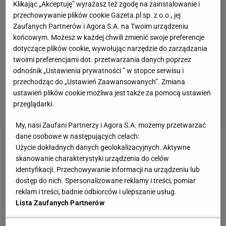
Klikając „Akceptuję” wyrażasz też zgodę na zainstalowanie i
przechowywanie plików cookie Gazeta.pl sp. z o.o., jej
Zaufanych Partnerów i Agora S.A. na Twoim urządzeniu
końcowym. Możesz w każdej chwili zmienić swoje preferencje
dotyczące plików cookie, wywołując narzędzie do zarządzania
twoimi preferencjami dot. przetwarzania danych poprzez
odnośnik „Ustawienia prywatności ” w stopce serwisu i
przechodząc do „Ustawień Zaawansowanych”. Zmiana
ustawień plików cookie możliwa jest także za pomocą ustawień
przeglądarki.
My, nasi Zaufani Partnerzy i Agora S.A. możemy przetwarzać
dane osobowe w następujących celach:
Użycie dokładnych danych geolokalizacyjnych. Aktywne
Zobacz wideo
Otoczenie Lewandowskiego
skanowanie charakterystyki urządzenia do celów
zaskoczone sytuacją. "Plan tego nie zakładał"
identyfikacji. Przechowywanie informacji na urządzeniu lub
dostęp do nich. Spersonalizowane reklamy i treści, pomiar
reklam i treści, badnie odbiorców i ulepszanie usług.
Kibice Bayernu Monachium odpowiedzieli
Lista Zaufanych Partnerów
Robertowi Lewandowskiemu. "Liga Mistrzów tylko