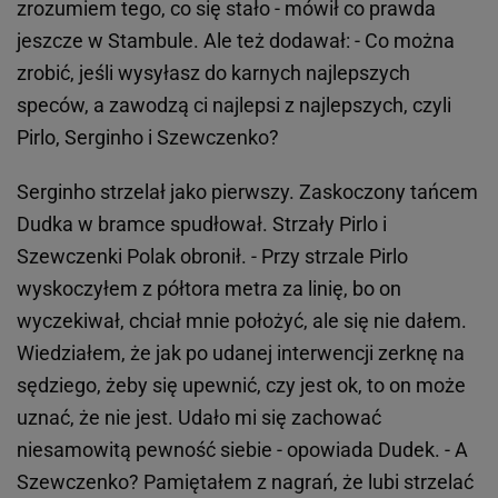
zrozumiem tego, co się stało - mówił co prawda
jeszcze w Stambule. Ale też dodawał: - Co można
zrobić, jeśli wysyłasz do karnych najlepszych
speców, a zawodzą ci najlepsi z najlepszych, czyli
Pirlo, Serginho i Szewczenko?
Serginho strzelał jako pierwszy. Zaskoczony tańcem
Dudka w bramce spudłował. Strzały Pirlo i
Szewczenki Polak obronił. - Przy strzale Pirlo
wyskoczyłem z półtora metra za linię, bo on
wyczekiwał, chciał mnie położyć, ale się nie dałem.
Wiedziałem, że jak po udanej interwencji zerknę na
sędziego, żeby się upewnić, czy jest ok, to on może
uznać, że nie jest. Udało mi się zachować
niesamowitą pewność siebie - opowiada Dudek. - A
Szewczenko? Pamiętałem z nagrań, że lubi strzelać