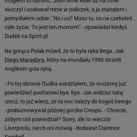
mogłem to obronić. John Arne Riise aż na mnie
skoczył i ucałował mnie w policzek, a ja stanąłem i
pomyślałem sobie: "No i co? Masz to, co na czekałeś
całe życie. To jest ten moment" - opowiadał kiedyś
Dudek na Sport.pl.
Na gorąco Polak mówił, że to była ręka Boga. Jak
Diego Maradony
, który na mundialu 1986 strzelił
Anglikom gola ręką.
- Po tej obronie Dudka wiedziałem, że możemy już
powiedzieć pucharowi bye, bye. Jak widzisz taką
rzecz, to już wiesz, że ta noc należy do kogoś innego
- podsumowywał później gorzko Crespo. - Chcecie,
żebym coś powiedział? Sorry, ale to wieczór
Liverpoolu, niech oni mówią - dodawał Clarence
Seedorf.