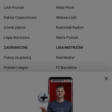
Lech Poznań
Wisła Płock
Raków Częstochowa
Widzew Łódź
Górnik Zabrze
Radomiak Radom
Legia Warszawa
Warta Poznań
ZAGRANICZNE
LIGA MISTRZÓW
Polacy za granicą
Real Madryt
Premier League
FC Barcelona
La Liga
Borussia Dortmund
Bundesliga
Bayern Monachium
Serie A
Manchester United
Ligue 1
Liverpool FC