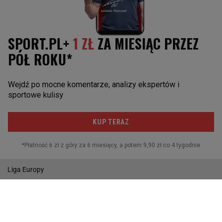
Liga Europy
Napoli
Juventus Turyn
Paris St. Germain
POZOSTAŁE
Reprezentacja
I liga
Puchar Polski
MŚ w Piłce Nożnej
Liga Europy
Wyniki