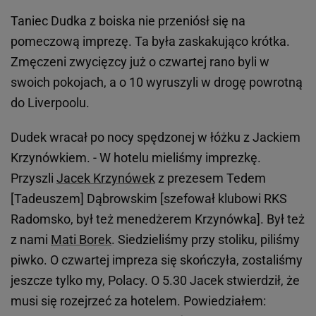
Taniec Dudka z boiska nie przeniósł się na
pomeczową imprezę. Ta była zaskakująco krótka.
Zmęczeni zwycięzcy już o czwartej rano byli w
swoich pokojach, a o 10 wyruszyli w drogę powrotną
do Liverpoolu.
Dudek wracał po nocy spędzonej w łóżku z Jackiem
Krzynówkiem. - W hotelu mieliśmy imprezkę.
Przyszli
Jacek Krzynówek
z prezesem Tedem
[Tadeuszem] Dąbrowskim [szefował klubowi RKS
Radomsko, był też menedżerem Krzynówka]. Był też
z nami
Mati Borek
. Siedzieliśmy przy stoliku, piliśmy
piwko. O czwartej impreza się skończyła, zostaliśmy
jeszcze tylko my, Polacy. O 5.30 Jacek stwierdził, że
musi się rozejrzeć za hotelem. Powiedziałem: