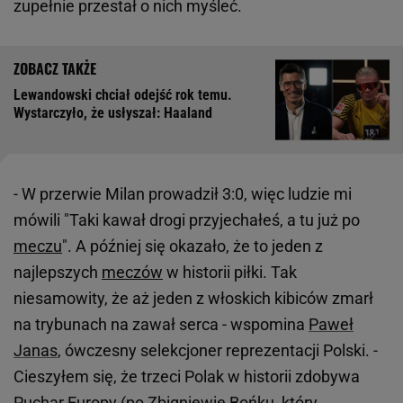
zupełnie przestał o nich myśleć.
Lewandowski chciał odejść rok temu.
Wystarczyło, że usłyszał: Haaland
- W przerwie Milan prowadził 3:0, więc ludzie mi
mówili "Taki kawał drogi przyjechałeś, a tu już po
meczu
". A później się okazało, że to jeden z
najlepszych
meczów
w historii piłki. Tak
niesamowity, że aż jeden z włoskich kibiców zmarł
na trybunach na zawał serca - wspomina
Paweł
Janas
, ówczesny selekcjoner reprezentacji Polski. -
Cieszyłem się, że trzeci Polak w historii zdobywa
Puchar Europy (po
Zbigniewie Bońku
, który