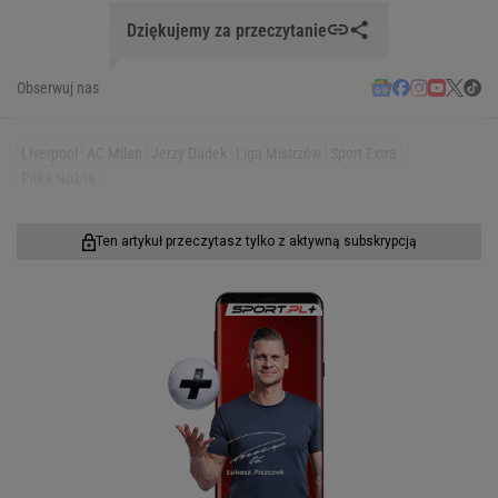
Dziękujemy za przeczytanie
Obserwuj nas
Liverpool
AC Milan
Jerzy Dudek
Liga Mistrzów
Sport Extra
Piłka Nożna