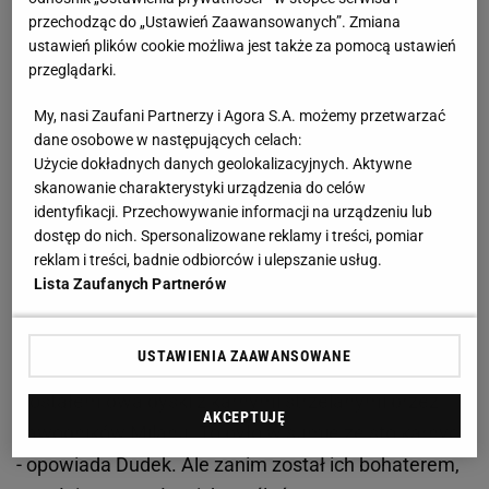
W 17. rocznicę niesamowitego finału
Ligi
przechodząc do „Ustawień Zaawansowanych”. Zmiana
Mistrzów
Milan - Liverpool przypominamy tekst
ustawień plików cookie możliwa jest także za pomocą ustawień
przeglądarki.
opublikowany na Sport.pl dwa lata temu.
My, nasi Zaufani Partnerzy i Agora S.A. możemy przetwarzać
Janas: Taki kawał drogi przyjechałeś, a tu już po
dane osobowe w następujących celach:
meczu
Użycie dokładnych danych geolokalizacyjnych. Aktywne
skanowanie charakterystyki urządzenia do celów
identyfikacji. Przechowywanie informacji na urządzeniu lub
Przed tamtym finałem eksperci spodziewali się
dostęp do nich. Spersonalizowane reklamy i treści, pomiar
defensywnej gry z obu stron. Wróżono
reklam i treści, badnie odbiorców i ulepszanie usług.
bezbramkowy remis i zastanawiano się, kto lepiej
Lista Zaufanych Partnerów
broni rzuty karne - Dida czy
Dudek
.
USTAWIENIA ZAAWANSOWANE
- Tak, byłem przygotowywany do rzutów karnych.
Dostałem dwa dyski z karnymi strzelanymi przez
AKCEPTUJĘ
zawodników Milanu. To było w sumie ze sto karnych
- opowiada Dudek. Ale zanim został ich bohaterem,