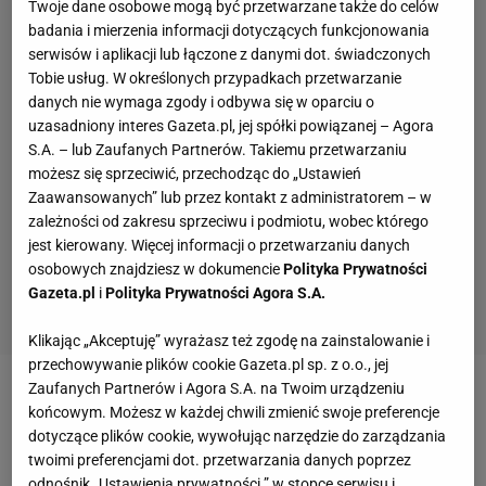
Twoje dane osobowe mogą być przetwarzane także do celów
badania i mierzenia informacji dotyczących funkcjonowania
serwisów i aplikacji lub łączone z danymi dot. świadczonych
Tobie usług. W określonych przypadkach przetwarzanie
danych nie wymaga zgody i odbywa się w oparciu o
uzasadniony interes Gazeta.pl, jej spółki powiązanej – Agora
S.A. – lub Zaufanych Partnerów. Takiemu przetwarzaniu
możesz się sprzeciwić, przechodząc do „Ustawień
Zaawansowanych” lub przez kontakt z administratorem – w
zależności od zakresu sprzeciwu i podmiotu, wobec którego
jest kierowany. Więcej informacji o przetwarzaniu danych
osobowych znajdziesz w dokumencie
Polityka Prywatności
Gazeta.pl
i
Polityka Prywatności Agora S.A.
Klikając „Akceptuję” wyrażasz też zgodę na zainstalowanie i
przechowywanie plików cookie Gazeta.pl sp. z o.o., jej
Zaufanych Partnerów i Agora S.A. na Twoim urządzeniu
Zobacz wideo
Ondrasek deklaruje walkę o powrót do
końcowym. Możesz w każdej chwili zmienić swoje preferencje
ekstraklasy. "Nigdzie się nie wybieram"
dotyczące plików cookie, wywołując narzędzie do zarządzania
twoimi preferencjami dot. przetwarzania danych poprzez
odnośnik „Ustawienia prywatności ” w stopce serwisu i