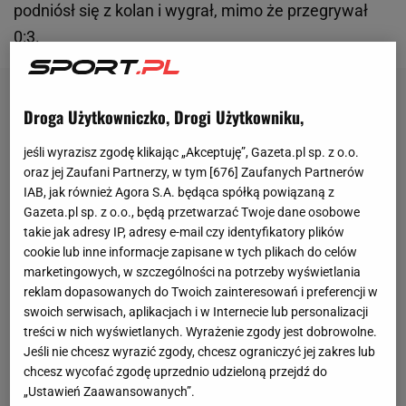
podniósł się z kolan i wygrał, mimo że przegrywał
0:3.
Droga Użytkowniczko, Drogi Użytkowniku,
jeśli wyrazisz zgodę klikając „Akceptuję”, Gazeta.pl sp. z o.o.
oraz jej Zaufani Partnerzy, w tym [
676
] Zaufanych Partnerów
IAB, jak również Agora S.A. będąca spółką powiązaną z
Gazeta.pl sp. z o.o., będą przetwarzać Twoje dane osobowe
takie jak adresy IP, adresy e-mail czy identyfikatory plików
cookie lub inne informacje zapisane w tych plikach do celów
marketingowych, w szczególności na potrzeby wyświetlania
reklam dopasowanych do Twoich zainteresowań i preferencji w
swoich serwisach, aplikacjach i w Internecie lub personalizacji
treści w nich wyświetlanych. Wyrażenie zgody jest dobrowolne.
Jeśli nie chcesz wyrazić zgody, chcesz ograniczyć jej zakres lub
chcesz wycofać zgodę uprzednio udzieloną przejdź do
„Ustawień Zaawansowanych”.