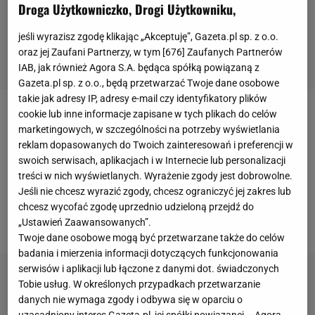
Droga Użytkowniczko, Drogi Użytkowniku,
jeśli wyrazisz zgodę klikając „Akceptuję”, Gazeta.pl sp. z o.o.
oraz jej Zaufani Partnerzy, w tym [
676
] Zaufanych Partnerów
IAB, jak również Agora S.A. będąca spółką powiązaną z
Gazeta.pl sp. z o.o., będą przetwarzać Twoje dane osobowe
takie jak adresy IP, adresy e-mail czy identyfikatory plików
cookie lub inne informacje zapisane w tych plikach do celów
W pierwszym spotkaniu rozegranym na Etihad
marketingowych, w szczególności na potrzeby wyświetlania
Stadium padł wynik 4:3. W rewanżu
Real Madryt
,
reklam dopasowanych do Twoich zainteresowań i preferencji w
aby myśleć o awansie, musi najpierw nadrobić
swoich serwisach, aplikacjach i w Internecie lub personalizacji
treści w nich wyświetlanych. Wyrażenie zgody jest dobrowolne.
jednobramkową stratę do
Anglików
. Zadanie nie
Jeśli nie chcesz wyrazić zgody, chcesz ograniczyć jej zakres lub
będzie jednak proste, bowiem Real wystąpi w
chcesz wycofać zgodę uprzednio udzieloną przejdź do
osłabionym składzie.
„Ustawień Zaawansowanych”.
Twoje dane osobowe mogą być przetwarzane także do celów
badania i mierzenia informacji dotyczących funkcjonowania
serwisów i aplikacji lub łączone z danymi dot. świadczonych
Tobie usług. W określonych przypadkach przetwarzanie
danych nie wymaga zgody i odbywa się w oparciu o
uzasadniony interes Gazeta.pl, jej spółki powiązanej – Agora