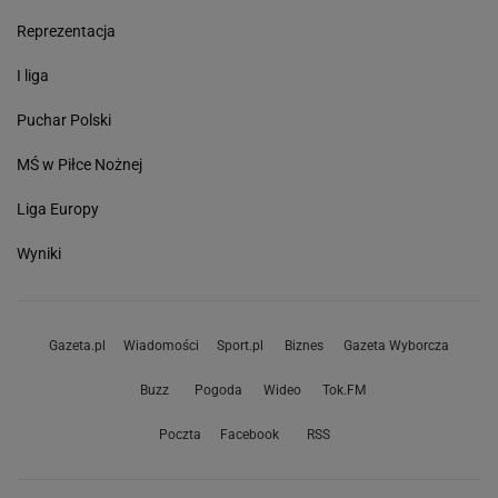
Reprezentacja
I liga
Puchar Polski
MŚ w Piłce Nożnej
Liga Europy
Wyniki
Gazeta.pl
Wiadomości
Sport.pl
Biznes
Gazeta Wyborcza
Buzz
Pogoda
Wideo
Tok.FM
Poczta
Facebook
RSS