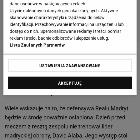
dane osobowe w następujących celach:
Użycie dokładnych danych geolokalizacyjnych. Aktywne
skanowanie charakterystyki urządzenia do celów
identyfikacji. Przechowywanie informacji na urządzeniu lub
dostęp do nich. Spersonalizowane reklamy i treści, pomiar
reklam i treści, badnie odbiorców i ulepszanie usług.
Lista Zaufanych Partnerów
Zobacz wideo
Marek Papszun powrócił do tematu
Legii. "To była moja decyzja"
USTAWIENIA ZAAWANSOWANE
Liga Mistrzów. David Alaba nie zagra z
AKCEPTUJĘ
Manchesterem City?
Wiele wskazuje na to, że defensywa
Realu Madryt
będzie w środę poważnie osłabiona. Dzień przed
meczem
z resztą zespołu nie trenował lider
madryckiej obrony,
David Alaba
. Jego występ stoi