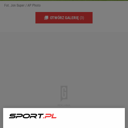
Fot. Jon Super / AP Photo
OTWÓRZ GALERIĘ
(3)