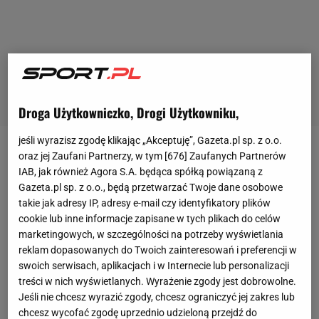
Droga Użytkowniczko, Drogi Użytkowniku,
jeśli wyrazisz zgodę klikając „Akceptuję”, Gazeta.pl sp. z o.o.
oraz jej Zaufani Partnerzy, w tym [
676
] Zaufanych Partnerów
Informacja dotarła do nas we wtorkowe popołudnie.
IAB, jak również Agora S.A. będąca spółką powiązaną z
Unia Europejska
dopisała
Romana Abramowicza
do
Gazeta.pl sp. z o.o., będą przetwarzać Twoje dane osobowe
listy osób, których aktywa zostały zamrożone, a
takie jak adresy IP, adresy e-mail czy identyfikatory plików
podróże zakazane. To działania podjęte po
cookie lub inne informacje zapisane w tych plikach do celów
marketingowych, w szczególności na potrzeby wyświetlania
bestialskim ataku Rosji na Ukrainę. UE pisze w
reklam dopasowanych do Twoich zainteresowań i preferencji w
uzasadnieniu, że Abramowicz "ma uprzywilejowany
swoich serwisach, aplikacjach i w Internecie lub personalizacji
dostęp do (rosyjskiego) prezydenta i ma z nim
treści w nich wyświetlanych. Wyrażenie zgody jest dobrowolne.
Jeśli nie chcesz wyrazić zgody, chcesz ograniczyć jej zakres lub
bardzo dobre stosunki. Ta więź z rosyjskim
chcesz wycofać zgodę uprzednio udzieloną przejdź do