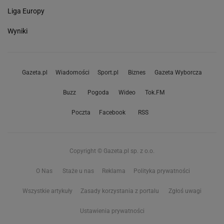
Liga Europy
Wyniki
Gazeta.pl
Wiadomości
Sport.pl
Biznes
Gazeta Wyborcza
Buzz
Pogoda
Wideo
Tok.FM
Poczta
Facebook
RSS
Copyright © Gazeta.pl sp. z o.o.
O Nas
Staże u nas
Reklama
Polityka prywatności
Wszystkie artykuły
Zasady korzystania z portalu
Zgłoś uwagi
Ustawienia prywatności