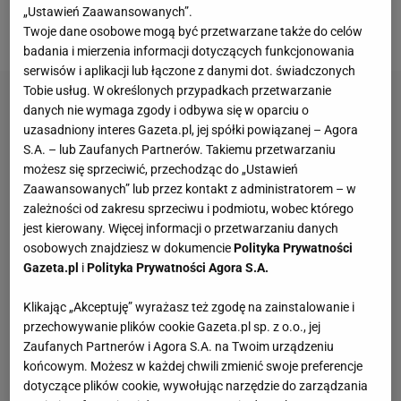
przywódcą pomogła mu zachować znaczne
„Ustawień Zaawansowanych”.
bogactwo".
Twoje dane osobowe mogą być przetwarzane także do celów
badania i mierzenia informacji dotyczących funkcjonowania
serwisów i aplikacji lub łączone z danymi dot. świadczonych
Tobie usług. W określonych przypadkach przetwarzanie
danych nie wymaga zgody i odbywa się w oparciu o
uzasadniony interes Gazeta.pl, jej spółki powiązanej – Agora
S.A. – lub Zaufanych Partnerów. Takiemu przetwarzaniu
możesz się sprzeciwić, przechodząc do „Ustawień
Zaawansowanych” lub przez kontakt z administratorem – w
zależności od zakresu sprzeciwu i podmiotu, wobec którego
jest kierowany. Więcej informacji o przetwarzaniu danych
osobowych znajdziesz w dokumencie
Polityka Prywatności
Gazeta.pl
i
Polityka Prywatności Agora S.A.
Klikając „Akceptuję” wyrażasz też zgodę na zainstalowanie i
przechowywanie plików cookie Gazeta.pl sp. z o.o., jej
Zaufanych Partnerów i Agora S.A. na Twoim urządzeniu
końcowym. Możesz w każdej chwili zmienić swoje preferencje
dotyczące plików cookie, wywołując narzędzie do zarządzania