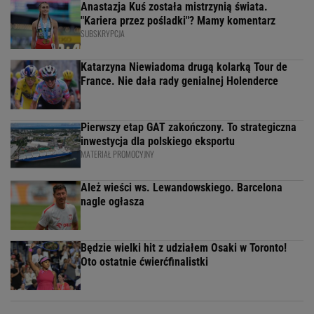
Anastazja Kuś została mistrzynią świata.
"Kariera przez pośladki"? Mamy komentarz
SUBSKRYPCJA
Katarzyna Niewiadoma drugą kolarką Tour de
France. Nie dała rady genialnej Holenderce
Pierwszy etap GAT zakończony. To strategiczna
inwestycja dla polskiego eksportu
MATERIAŁ PROMOCYJNY
Ależ wieści ws. Lewandowskiego. Barcelona
nagle ogłasza
Będzie wielki hit z udziałem Osaki w Toronto!
Oto ostatnie ćwierćfinalistki