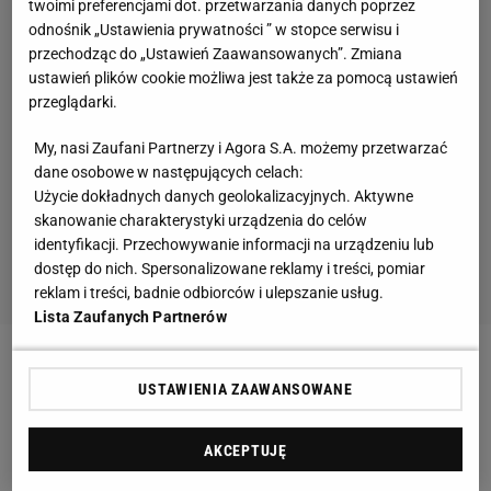
twoimi preferencjami dot. przetwarzania danych poprzez
odnośnik „Ustawienia prywatności ” w stopce serwisu i
przechodząc do „Ustawień Zaawansowanych”. Zmiana
ustawień plików cookie możliwa jest także za pomocą ustawień
przeglądarki.
My, nasi Zaufani Partnerzy i Agora S.A. możemy przetwarzać
dane osobowe w następujących celach:
Użycie dokładnych danych geolokalizacyjnych. Aktywne
skanowanie charakterystyki urządzenia do celów
identyfikacji. Przechowywanie informacji na urządzeniu lub
dostęp do nich. Spersonalizowane reklamy i treści, pomiar
reklam i treści, badnie odbiorców i ulepszanie usług.
Lista Zaufanych Partnerów
Zobacz wideo
"Marzenie Putina o stworzeniu
USTAWIENIA ZAAWANSOWANE
wielkiej Rosji jest koszmarem mojego kraju".
Władimir Kliczko pokazał zniszczenia po ostrzale
AKCEPTUJĘ
rakietowym