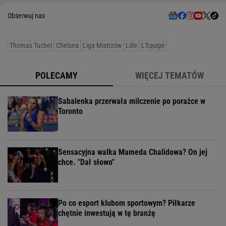
Obserwuj nas
Thomas Tuchel
Chelsea
Liga Mistrzów
Lille
L'Equipe
POLECAMY
WIĘCEJ TEMATÓW
Sabalenka przerwała milczenie po porażce w
Toronto
Sensacyjna walka Mameda Chalidowa? On jej
chce. "Dał słowo"
Po co esport klubom sportowym? Piłkarze
chętnie inwestują w tę branżę