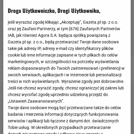
Droga Użytkowniczko, Drogi Użytkowniku,
jeśli wyrazisz zgodę klikając „Akceptuję”, Gazeta.pl sp. z o.o.
oraz jej Zaufani Partnerzy, w tym [
676
] Zaufanych Partnerów
IAB, jak również Agora S.A. będąca spółką powiązaną z
Gazeta.pl sp. z o.o., będą przetwarzać Twoje dane osobowe
takie jak adresy IP, adresy e-mail czy identyfikatory plików
cookie lub inne informacje zapisane w tych plikach do celów
marketingowych, w szczególności na potrzeby wyświetlania
Więcej treści sportowych znajdziecie na
Gazeta.pl
.
reklam dopasowanych do Twoich zainteresowań i preferencji w
swoich serwisach, aplikacjach i w Internecie lub personalizacji
treści w nich wyświetlanych. Wyrażenie zgody jest dobrowolne.
Jeśli nie chcesz wyrazić zgody, chcesz ograniczyć jej zakres lub
chcesz wycofać zgodę uprzednio udzieloną przejdź do
„Ustawień Zaawansowanych”.
Twoje dane osobowe mogą być przetwarzane także do celów
badania i mierzenia informacji dotyczących funkcjonowania
serwisów i aplikacji lub łączone z danymi dot. świadczonych
Tobie usług. W określonych przypadkach przetwarzanie