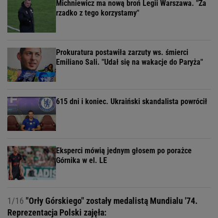
Michniewicz ma nową broń Legii Warszawa. "Za
rzadko z tego korzystamy"
Prokuratura postawiła zarzuty ws. śmierci
Emiliano Sali. "Udał się na wakacje do Paryża"
615 dni i koniec. Ukraiński skandalista powrócił
Eksperci mówią jednym głosem po porażce
Górnika w el. LE
1/16
"Orły Górskiego" zostały medalistą Mundialu '74.
Reprezentacja Polski zajęła: