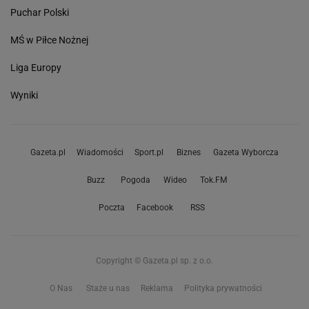
Puchar Polski
MŚ w Piłce Nożnej
Liga Europy
Wyniki
Gazeta.pl
Wiadomości
Sport.pl
Biznes
Gazeta Wyborcza
Buzz
Pogoda
Wideo
Tok.FM
Poczta
Facebook
RSS
Copyright © Gazeta.pl sp. z o.o.
O Nas
Staże u nas
Reklama
Polityka prywatności