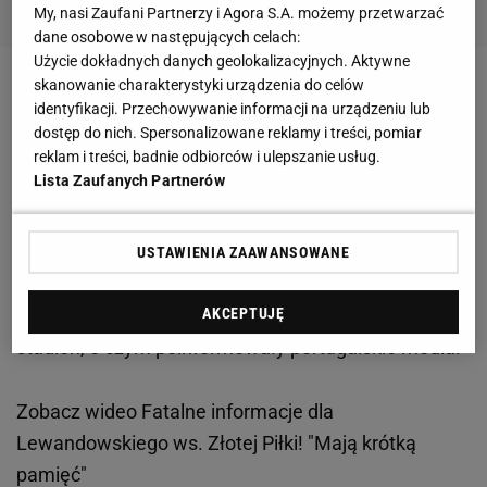
My, nasi Zaufani Partnerzy i Agora S.A. możemy przetwarzać
dane osobowe w następujących celach:
Użycie dokładnych danych geolokalizacyjnych. Aktywne
skanowanie charakterystyki urządzenia do celów
Bayern Monachium udanie rozpoczął zmagania w
identyfikacji. Przechowywanie informacji na urządzeniu lub
fazie grupowej
Ligi Mistrzów
. Zespół prowadzony
dostęp do nich. Spersonalizowane reklamy i treści, pomiar
przez Juliana Nagelsmanna najpierw pokonał 3:0
reklam i treści, badnie odbiorców i ulepszanie usług.
Lista Zaufanych Partnerów
Barcelonę, a potem wygrał 5:0 z Dynamem Kijów.
Robert Lewandowski
zdobył cztery bramki w obu
spotkaniach, dzięki czemu znalazł się w czołówce
USTAWIENIA ZAAWANSOWANE
klasyfikacji strzelców LM. Nagelsmann z powodu
kiepskiego samopoczucia nie pojechał z drużyną na
AKCEPTUJĘ
stadion, o czym poinformowały portugalskie media.
Zobacz wideo
Fatalne informacje dla
Lewandowskiego ws. Złotej Piłki! "Mają krótką
pamięć"