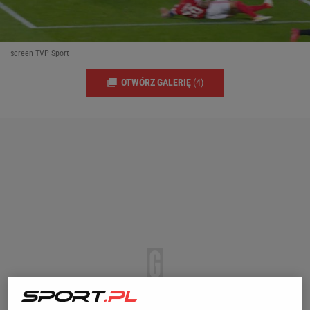
screen TVP Sport
OTWÓRZ GALERIĘ
(4)