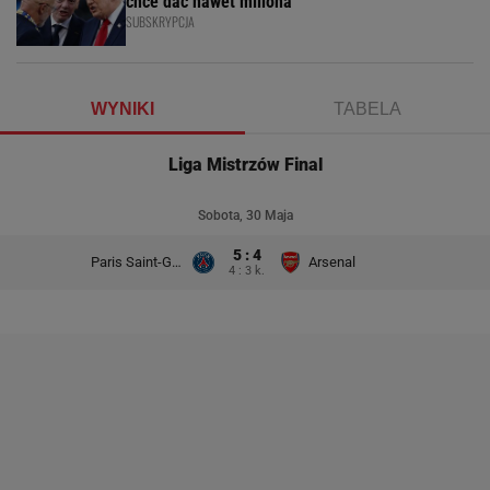
chce dać nawet miliona
SUBSKRYPCJA
WYNIKI
TABELA
Liga Mistrzów Final
Sobota, 30 Maja
5 : 4
Paris Saint-Germain
Arsenal
4 : 3 k.