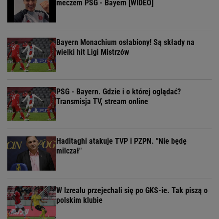
meczem PSG - Bayern [WIDEO]
Bayern Monachium osłabiony! Są składy na
wielki hit Ligi Mistrzów
PSG - Bayern. Gdzie i o której oglądać?
Transmisja TV, stream online
Haditaghi atakuje TVP i PZPN. "Nie będę
milczał"
W Izrealu przejechali się po GKS-ie. Tak piszą o
polskim klubie