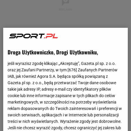
Droga Użytkowniczko, Drogi Użytkowniku,
jeśli wyrazisz zgodę klikając „Akceptuję”, Gazeta.pl sp. z o.o.
oraz jej Zaufani Partnerzy, w tym [
676
] Zaufanych Partnerów
IAB, jak również Agora S.A. będąca spółką powiązaną z
Chelsea
i
PSG
byli lepsi w swoich ćwierćfinałowych
Gazeta.pl sp. z o.o., będą przetwarzać Twoje dane osobowe
takie jak adresy IP, adresy e-mail czy identyfikatory plików
dwumeczach i zostali pierwszymi półfinalistami
Ligi
cookie lub inne informacje zapisane w tych plikach do celów
Mistrzów
. Londyńczycy we wtorek przegrali co
marketingowych, w szczególności na potrzeby wyświetlania
prawda z FC Porto 0:1 na Estadio Ramon Sanchez
reklam dopasowanych do Twoich zainteresowań i preferencji w
swoich serwisach, aplikacjach i w Internecie lub personalizacji
Pizjuan, ale awansowali dzięki zwycięstwu 2:0 w
treści w nich wyświetlanych. Wyrażenie zgody jest dobrowolne.
pierwszym meczu. Podopieczni Mauricio Pochettino
Jeśli nie chcesz wyrazić zgody, chcesz ograniczyć jej zakres lub