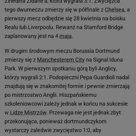
Zinedina Zidane'a, która wygrała 3:1. Zwycięzca
tego dwumeczu zmierzy się w półfinale z
Chelsea
, a
pierwszy mecz odbędzie się 28 kwietnia na boisku
Realu lub Liverpoolu. Rewanż na Stamford Bridge
zaplanowany jest na 4
maja
.
W drugim środowym meczu Borussia Dortmund
zmierzy się z
Manchesterem City
na Signal Iduna
Park. W pierwszym spotkaniu górą byli Anglicy,
którzy wygrali 2:1. Podopieczni Pepa Guardioli nadal
znajdują się w znakomitej formie i pewnie zmierzają
po mistrzostwo Anglii. Hiszpańskiemu
szkoleniowcowi zależy jednak w końcu na sukcesie
w
Lidze Mistrzów
. Przewaga nie jest jednak zbyt
przekonująca, ponieważ dortmundczykom
wystarczy zaledwie zwycięstwo 1:0, aby