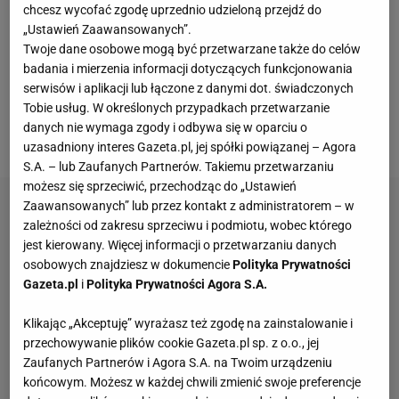
natomiast w dwumeczu okazali się lepsi od Bayernu
chcesz wycofać zgodę uprzednio udzieloną przejdź do
„Ustawień Zaawansowanych”.
Monachium. Obrońcom tytułu we wtorek udało się
Twoje dane osobowe mogą być przetwarzane także do celów
wygrać tylko 1:0 i nie awansowali przez bramki
badania i mierzenia informacji dotyczących funkcjonowania
stracone na własnym stadionie. Duży wpływ miała
serwisów i aplikacji lub łączone z danymi dot. świadczonych
Tobie usług. W określonych przypadkach przetwarzanie
na to na pewno nieobecność
Roberta
danych nie wymaga zgody i odbywa się w oparciu o
Lewandowskiego
.
uzasadniony interes Gazeta.pl, jej spółki powiązanej – Agora
S.A. – lub Zaufanych Partnerów. Takiemu przetwarzaniu
możesz się sprzeciwić, przechodząc do „Ustawień
Zaawansowanych” lub przez kontakt z administratorem – w
zależności od zakresu sprzeciwu i podmiotu, wobec którego
jest kierowany. Więcej informacji o przetwarzaniu danych
osobowych znajdziesz w dokumencie
Polityka Prywatności
Gazeta.pl
i
Polityka Prywatności Agora S.A.
Klikając „Akceptuję” wyrażasz też zgodę na zainstalowanie i
przechowywanie plików cookie Gazeta.pl sp. z o.o., jej
Zaufanych Partnerów i Agora S.A. na Twoim urządzeniu
końcowym. Możesz w każdej chwili zmienić swoje preferencje