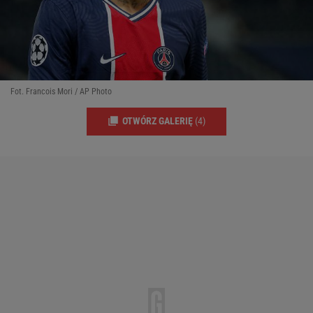
Fot. Francois Mori / AP Photo
OTWÓRZ GALERIĘ
(4)