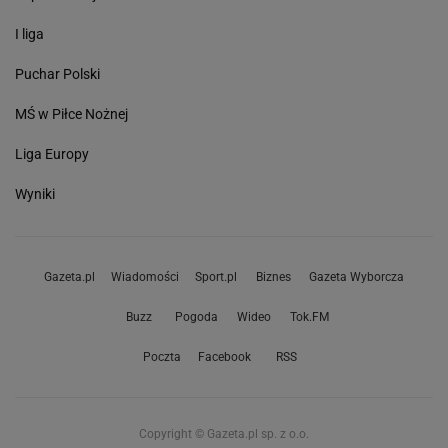
I liga
Puchar Polski
MŚ w Piłce Nożnej
Liga Europy
Wyniki
Gazeta.pl
Wiadomości
Sport.pl
Biznes
Gazeta Wyborcza
Buzz
Pogoda
Wideo
Tok.FM
Poczta
Facebook
RSS
Copyright © Gazeta.pl sp. z o.o.