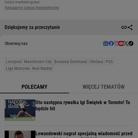
Dziękujemy za przeczytanie
Obserwuj nas
Liverpool
Manchester City
Borussia Dortmund
Chelsea
PSG
Liga Mistrzów
Real Madryt
POLECAMY
WIĘCEJ TEMATÓW
Oto następna rywalka Igi Świątek w Toronto! To
będzie hit
Lewandowski nagrał specjalną wiadomość przed