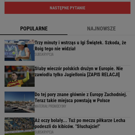
NASTĘPNE PYTANIE
POPULARNE
NAJNOWSZE
Trzy minuty i wstrząs u Igi Świątek. Szkoda, że
Roig tego nie widział
SUBSKRYPCJA
Słaby wieczór polskich drużyn w Europie. Nie
zawiodła tylko Jagiellonia [ZAPIS RELACJI]
Do tej pory znane głównie z Europy Zachodniej.
Teraz takie miejsca powstają w Polsce
MATERIAŁ PROMOCYJNY
Aż oczy bolały... Tuż po meczu piłkarze Lecha
podeszli do kibiców. "Słuchajcie!"
SUBSKRYPCJA