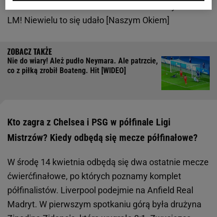
Zobacz wideo
Piekielnie trudne zadanie Bayernu w
LM! Niewielu to się udało [Naszym Okiem]
Nie do wiary! Ależ pudło Neymara. Ale patrzcie,
co z piłką zrobił Boateng. Hit [WIDEO]
Kto zagra z Chelsea i PSG w półfinale Ligi
Mistrzów? Kiedy odbędą się mecze półfinałowe?
W środę 14 kwietnia odbędą się dwa ostatnie mecze
ćwierćfinałowe, po których poznamy komplet
półfinalistów. Liverpool podejmie na Anfield Real
Madryt. W pierwszym spotkaniu górą była drużyna