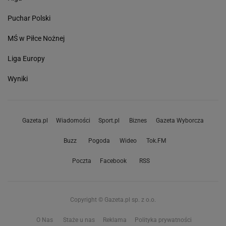
Puchar Polski
MŚ w Piłce Nożnej
Liga Europy
Wyniki
Gazeta.pl
Wiadomości
Sport.pl
Biznes
Gazeta Wyborcza
Buzz
Pogoda
Wideo
Tok.FM
Poczta
Facebook
RSS
Copyright © Gazeta.pl sp. z o.o.
O Nas
Staże u nas
Reklama
Polityka prywatności