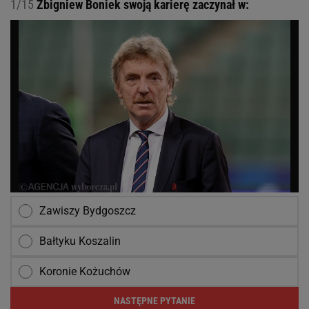
1/15
Zbigniew Boniek swoją karierę zaczynał w:
Zawiszy Bydgoszcz
Bałtyku Koszalin
Koronie Kożuchów
NASTĘPNE PYTANIE