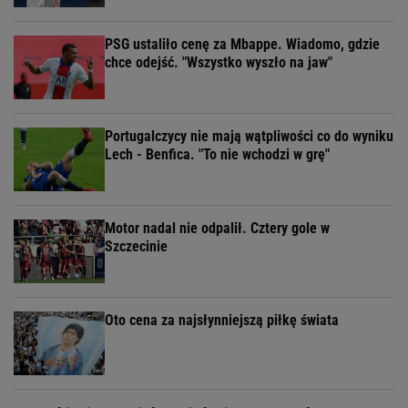
PSG ustaliło cenę za Mbappe. Wiadomo, gdzie
chce odejść. "Wszystko wyszło na jaw"
Portugalczycy nie mają wątpliwości co do wyniku
Lech - Benfica. "To nie wchodzi w grę"
Motor nadal nie odpalił. Cztery gole w
Szczecinie
Oto cena za najsłynniejszą piłkę świata