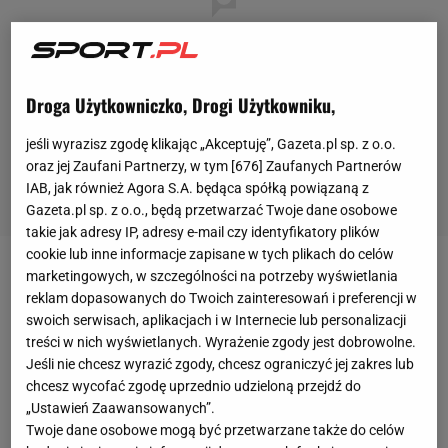
Droga Użytkowniczko, Drogi Użytkowniku,
jeśli wyrazisz zgodę klikając „Akceptuję”, Gazeta.pl sp. z o.o.
oraz jej Zaufani Partnerzy, w tym [
676
] Zaufanych Partnerów
IAB, jak również Agora S.A. będąca spółką powiązaną z
Gazeta.pl sp. z o.o., będą przetwarzać Twoje dane osobowe
takie jak adresy IP, adresy e-mail czy identyfikatory plików
cookie lub inne informacje zapisane w tych plikach do celów
marketingowych, w szczególności na potrzeby wyświetlania
We wtorek zamknięto pierwszą kolejkę Ligi
reklam dopasowanych do Twoich zainteresowań i preferencji w
Mistrzów w grupach E, F, G, H. O aktualnej sytuacji w
swoich serwisach, aplikacjach i w Internecie lub personalizacji
grupach przeczytasz
TUTAJ>>
Szczególnie
treści w nich wyświetlanych. Wyrażenie zgody jest dobrowolne.
Jeśli nie chcesz wyrazić zgody, chcesz ograniczyć jej zakres lub
wysokim zwycięstwem popisała się FC Barcelona,
chcesz wycofać zgodę uprzednio udzieloną przejdź do
która pewnie pokonała Ferencvaros 5:1. Dotkliwą
„Ustawień Zaawansowanych”.
porażkę w
meczu
z Lazio poniosła także Borussia
Twoje dane osobowe mogą być przetwarzane także do celów