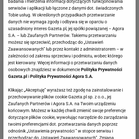
Dortmund (1:3), w której zagrał Łukasz Piszczek.
badania i mierzenia informacji dotyczących funkcjonowania
serwisów i aplikacji lub łączone z danymi dot. świadczonych
Poza nim we wtorek mogliśmy oglądać dwóch
Tobie usług. W określonych przypadkach przetwarzanie
innych Polaków -
w trakcie spotkania Dynamo Kijów -
danych nie wymaga zgody i odbywa się w oparciu o
Juventus (0:2), gdyż w zespole gospodarzy zagrał
uzasadniony interes Gazeta.pl, jej spółki powiązanej – Agora
S.A. – lub Zaufanych Partnerów. Takiemu przetwarzaniu
Tomasz Kędziora, a w ekipie gości Wojciech
możesz się sprzeciwić, przechodząc do „Ustawień
Szczęsny.
Zaawansowanych” lub przez kontakt z administratorem – w
zależności od zakresu sprzeciwu i podmiotu, wobec którego
jest kierowany. Więcej informacji o przetwarzaniu danych
osobowych znajdziesz w dokumencie
Polityka Prywatności
Gazeta.pl
i
Polityka Prywatności Agora S.A.
Klikając „Akceptuję” wyrażasz też zgodę na zainstalowanie i
przechowywanie plików cookie Gazeta.pl sp. z o.o., jej
Zaufanych Partnerów i Agora S.A. na Twoim urządzeniu
końcowym. Możesz w każdej chwili zmienić swoje preferencje
dotyczące plików cookie, wywołując narzędzie do zarządzania
twoimi preferencjami dot. przetwarzania danych poprzez
odnośnik „Ustawienia prywatności ” w stopce serwisu i
przechodząc do „Ustawień Zaawansowanych”. Zmiana