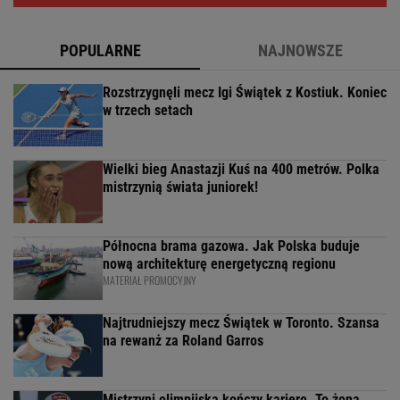
POPULARNE
NAJNOWSZE
Rozstrzygnęli mecz Igi Świątek z Kostiuk. Koniec
w trzech setach
Wielki bieg Anastazji Kuś na 400 metrów. Polka
mistrzynią świata juniorek!
Północna brama gazowa. Jak Polska buduje
nową architekturę energetyczną regionu
MATERIAŁ PROMOCYJNY
Najtrudniejszy mecz Świątek w Toronto. Szansa
na rewanż za Roland Garros
Mistrzyni olimpijska kończy karierę. To żona