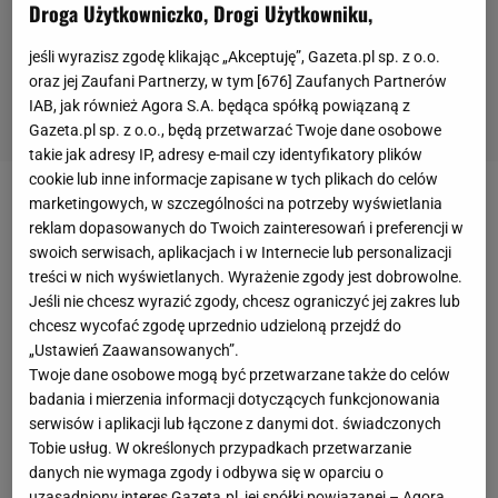
Droga Użytkowniczko, Drogi Użytkowniku,
jeśli wyrazisz zgodę klikając „Akceptuję”, Gazeta.pl sp. z o.o.
oraz jej Zaufani Partnerzy, w tym [
676
] Zaufanych Partnerów
IAB, jak również Agora S.A. będąca spółką powiązaną z
Gazeta.pl sp. z o.o., będą przetwarzać Twoje dane osobowe
takie jak adresy IP, adresy e-mail czy identyfikatory plików
cookie lub inne informacje zapisane w tych plikach do celów
marketingowych, w szczególności na potrzeby wyświetlania
Bayern Monachium
zwycięzcą
Ligi Mistrzów
!
reklam dopasowanych do Twoich zainteresowań i preferencji w
Kluczowy moment finału rozgrywek przeciwko Paris
swoich serwisach, aplikacjach i w Internecie lub personalizacji
Saint-Germain nadszedł w 59. minucie.
Serge
treści w nich wyświetlanych. Wyrażenie zgody jest dobrowolne.
Jeśli nie chcesz wyrazić zgody, chcesz ograniczyć jej zakres lub
Gnabry
dostał piłkę na prawe skrzydło i zgrał ją na
chcesz wycofać zgodę uprzednio udzieloną przejdź do
wysokość pola karnego do Thomasa Muellera. Ten
„Ustawień Zaawansowanych”.
oddał piłkę Kimmichowi, a Niemiec dośrodkował
Twoje dane osobowe mogą być przetwarzane także do celów
badania i mierzenia informacji dotyczących funkcjonowania
piłkę na dalszy słupek do Kingsleya Comana.
serwisów i aplikacji lub łączone z danymi dot. świadczonych
Francuz uderzył głową i pokonał Keylora Navasa,
Tobie usług. W określonych przypadkach przetwarzanie
dając prowadzenie monachijczykom. W studiu
danych nie wymaga zgody i odbywa się w oparciu o
uzasadniony interes Gazeta.pl, jej spółki powiązanej – Agora