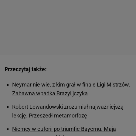
Przeczytaj także:
Neymar nie wie, z kim grał w finale Ligi Mistrzów.
Zabawna wpadka Brazylijczyka
Robert Lewandowski zrozumiał najważniejszą
lekcję. Przeszedł metamorfozę
Niemcy w euforii po triumfie Bayernu. Mają