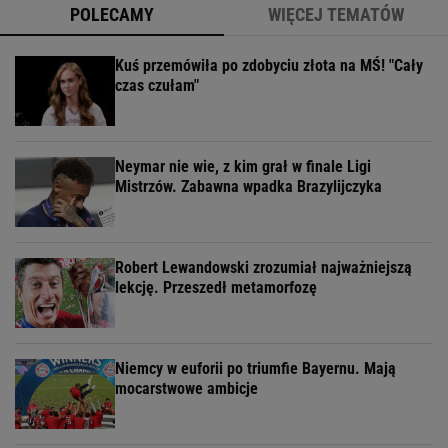
POLECAMY
WIĘCEJ TEMATÓW
Kuś przemówiła po zdobyciu złota na MŚ! "Cały
czas czułam"
Neymar nie wie, z kim grał w finale Ligi
Mistrzów. Zabawna wpadka Brazylijczyka
Robert Lewandowski zrozumiał najważniejszą
lekcję. Przeszedł metamorfozę
Niemcy w euforii po triumfie Bayernu. Mają
mocarstwowe ambicje