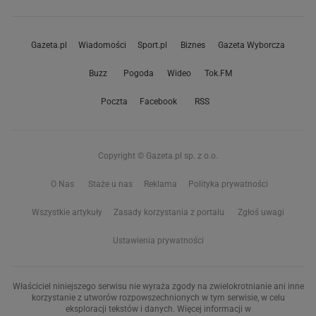
Gazeta.pl
Wiadomości
Sport.pl
Biznes
Gazeta Wyborcza
Buzz
Pogoda
Wideo
Tok.FM
Poczta
Facebook
RSS
Copyright © Gazeta.pl sp. z o.o.
O Nas
Staże u nas
Reklama
Polityka prywatności
Wszystkie artykuły
Zasady korzystania z portalu
Zgłoś uwagi
Ustawienia prywatności
Właściciel niniejszego serwisu nie wyraża zgody na zwielokrotnianie ani inne
korzystanie z utworów rozpowszechnionych w tym serwisie, w celu
eksploracji tekstów i danych. Więcej informacji w