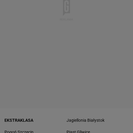
EKSTRAKLASA
Jagiellonia Białystok
Pogoń Szczecin
Piast Gliwice