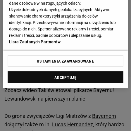
dane osobowe w następujących celach:
Użycie dokładnych danych geolokalizacyjnych. Aktywne
skanowanie charakterystyki urządzenia do celów
identyfikacji. Przechowywanie informacji na urządzeniu lub
dostęp do nich. Spersonalizowane reklamy i treści, pomiar
reklam i treści, badnie odbiorców i ulepszanie usług.
Lista Zaufanych Partnerów
USTAWIENIA ZAAWANSOWANE
AKCEPTUJĘ
Zobacz wideo
Tak świętowali piłkarze Bayernu!
Lewandowski na pierwszym planie
Do grona zwycięzców Ligi Mistrzów z
Bayernem
dołączył także m.in.
Lucas Hernandez
, który bardzo