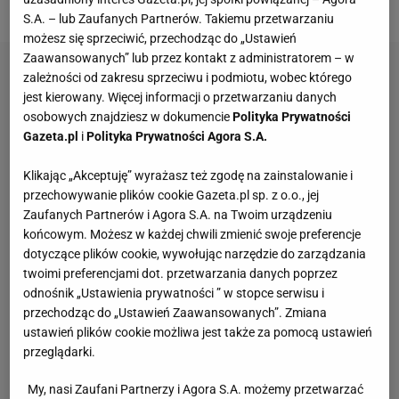
telewizji ZDF został nazwany "Królem Bayernu".
S.A. – lub Zaufanych Partnerów. Takiemu przetwarzaniu
możesz się sprzeciwić, przechodząc do „Ustawień
Zaawansowanych” lub przez kontakt z administratorem – w
zależności od zakresu sprzeciwu i podmiotu, wobec którego
jest kierowany. Więcej informacji o przetwarzaniu danych
osobowych znajdziesz w dokumencie
Polityka Prywatności
Gazeta.pl
i
Polityka Prywatności Agora S.A.
Klikając „Akceptuję” wyrażasz też zgodę na zainstalowanie i
przechowywanie plików cookie Gazeta.pl sp. z o.o., jej
Zaufanych Partnerów i Agora S.A. na Twoim urządzeniu
końcowym. Możesz w każdej chwili zmienić swoje preferencje
dotyczące plików cookie, wywołując narzędzie do zarządzania
twoimi preferencjami dot. przetwarzania danych poprzez
odnośnik „Ustawienia prywatności ” w stopce serwisu i
przechodząc do „Ustawień Zaawansowanych”. Zmiana
ustawień plików cookie możliwa jest także za pomocą ustawień
przeglądarki.
My, nasi Zaufani Partnerzy i Agora S.A. możemy przetwarzać