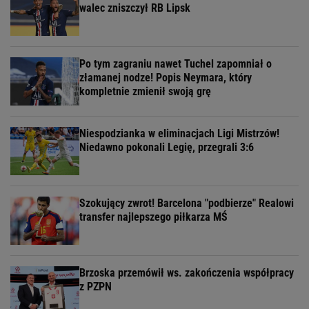
walec zniszczył RB Lipsk
Po tym zagraniu nawet Tuchel zapomniał o
złamanej nodze! Popis Neymara, który
kompletnie zmienił swoją grę
Niespodzianka w eliminacjach Ligi Mistrzów!
Niedawno pokonali Legię, przegrali 3:6
Szokujący zwrot! Barcelona "podbierze" Realowi
transfer najlepszego piłkarza MŚ
Brzoska przemówił ws. zakończenia współpracy
z PZPN