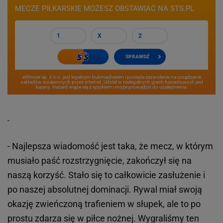
MECZE PIŁKARSKIE MOŻESZ OBSTAWIAĆ NA STS.PL
1
X
2
SPRAWDŹ
eWinner sp. z o.o. jest legalnym bukmacherem i posiada zezwolenie na urządzanie
zakładów wzajemnych przez internet. Udział w nielegalnych grach hazardowych jest
karany. Hazard wiąże się z ryzykiem i może prowadzić do uzależnienia.
- Najlepsza wiadomość jest taka, że mecz, w którym
musiało paść rozstrzygnięcie, zakończył się na
naszą korzyść. Stało się to całkowicie zasłużenie i
po naszej absolutnej dominacji. Rywal miał swoją
okazję zwieńczoną trafieniem w słupek, ale to po
prostu zdarza się w piłce nożnej. Wygraliśmy ten