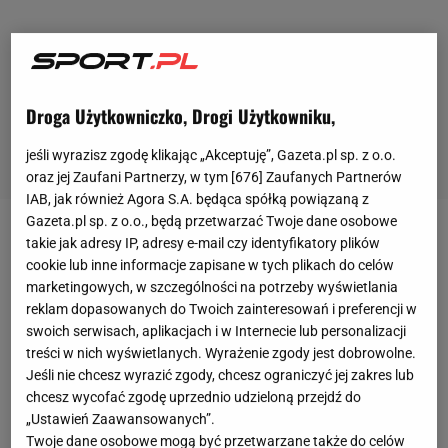
Droga Użytkowniczko, Drogi Użytkowniku,
jeśli wyrazisz zgodę klikając „Akceptuję”, Gazeta.pl sp. z o.o.
oraz jej Zaufani Partnerzy, w tym [
676
] Zaufanych Partnerów
IAB, jak również Agora S.A. będąca spółką powiązaną z
Gazeta.pl sp. z o.o., będą przetwarzać Twoje dane osobowe
Legia Warszawa
awansowała we wtorek do II rundy
takie jak adresy IP, adresy e-mail czy identyfikatory plików
cookie lub inne informacje zapisane w tych plikach do celów
eliminacji Ligi Mistrzów. Choć styl gry pozostawiał
marketingowych, w szczególności na potrzeby wyświetlania
wiele do życzenia, mistrzowie Polski wygrali 1:0 z
reklam dopasowanych do Twoich zainteresowań i preferencji w
Linfield FC po bramce Jose Kante w końcówce
swoich serwisach, aplikacjach i w Internecie lub personalizacji
treści w nich wyświetlanych. Wyrażenie zgody jest dobrowolne.
meczu
. Legia nadal jednak nie zna swojego
Jeśli nie chcesz wyrazić zgody, chcesz ograniczyć jej zakres lub
kolejnego rywala, bo dopiero w środę o 17 swój
chcesz wycofać zgodę uprzednio udzieloną przejdź do
mecz w I rundzie rozegrają Ararat Armenia i Omonia
„Ustawień Zaawansowanych”.
Twoje dane osobowe mogą być przetwarzane także do celów
Nikozja.