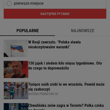
pierwsze miejsce
NASTĘPNE PYTANIE
POPULARNE
NAJNOWSZE
W Rosji zawrzało. "Polska stawia
nieakceptowalne warunki"
150 jajek i siedem kilo mięsa tygodniowo. Oto
do czego to doprowadziło
Tysiące osób zrobi to we wrześniu. Powód może
cię zaskoczyć
MATERIAŁ PROMOCYJNY, 18+
Chwalińska znów zagra w Toronto? Polka czeka