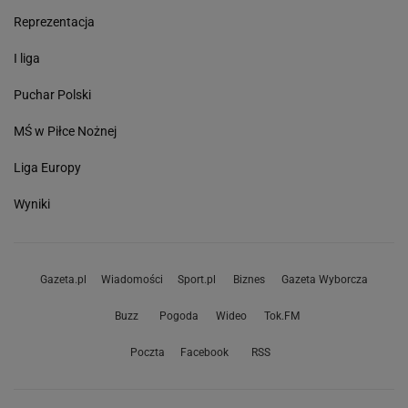
Reprezentacja
I liga
Puchar Polski
MŚ w Piłce Nożnej
Liga Europy
Wyniki
Gazeta.pl
Wiadomości
Sport.pl
Biznes
Gazeta Wyborcza
Buzz
Pogoda
Wideo
Tok.FM
Poczta
Facebook
RSS