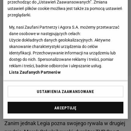
przechodząc do „Ustawień Zaawansowanych”. Zmiana
ustawień plików cookie możliwa jest także za pomocą ustawień
przeglądarki.
My, nasi Zaufani Partnerzy i Agora S.A. możemy przetwarzać
dane osobowe w następujących celach:
Użycie dokładnych danych geolokalizacyjnych. Aktywne
skanowanie charakterystyki urządzenia do celów
identyfikacji. Przechowywanie informacji na urządzeniu lub
dostęp do nich. Spersonalizowane reklamy i treści, pomiar
reklam i treści, badnie odbiorców i ulepszanie usług.
Lista Zaufanych Partnerów
Zobacz wideo
Potęgi chcą Sebastiana
USTAWIENIA ZAAWANSOWANE
Walukiewicza. "Takich piłkarzy nie ma" [SEKCJA
PIŁKARSKA #59]
AKCEPTUJĘ
Zanim jednak Legia pozna swojego rywala w drugiej