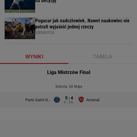
na decyzję
Pogacar jak nadczłowiek. Nawet naukowiec nie
potrafi wyjaśnić jednej rzeczy
SUBSKRYPCJA
WYNIKI
TABELA
Liga Mistrzów Final
Sobota, 30 Maja
5 : 4
Paris Saint-Germain
Arsenal
4 : 3 k.