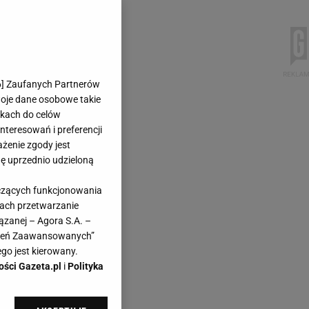
6
] Zaufanych Partnerów
woje dane osobowe takie
likach do celów
teresowań i preferencji
ażenie zgody jest
dę uprzednio udzieloną
yczących funkcjonowania
kach przetwarzanie
ązanej – Agora S.A. –
awień Zaawansowanych”
go jest kierowany.
ości Gazeta.pl
i
Polityka