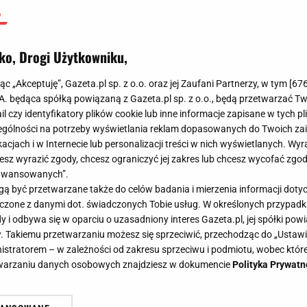
ko, Drogi Użytkowniku,
jąc „Akceptuję”, Gazeta.pl sp. z o.o. oraz jej Zaufani Partnerzy, w tym [
67
.A. będąca spółką powiązaną z Gazeta.pl sp. z o.o., będą przetwarzać T
ail czy identyfikatory plików cookie lub inne informacje zapisane w tych p
gólności na potrzeby wyświetlania reklam dopasowanych do Twoich zain
acjach i w Internecie lub personalizacji treści w nich wyświetlanych. Wyr
cesz wyrazić zgody, chcesz ograniczyć jej zakres lub chcesz wycofać zgo
aawansowanych”.
 być przetwarzane także do celów badania i mierzenia informacji dot
 łączone z danymi dot. świadczonych Tobie usług. W określonych przypad
i odbywa się w oparciu o uzasadniony interes Gazeta.pl, jej spółki powi
. Takiemu przetwarzaniu możesz się sprzeciwić, przechodząc do „Ust
nistratorem – w zależności od zakresu sprzeciwu i podmiotu, wobec które
etwarzaniu danych osobowych znajdziesz w dokumencie
Polityka Prywatn