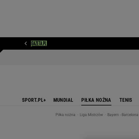
WIADOMOŚCI
NEXT
SPORT
PLOTEK
D
SPORT.PL+
MUNDIAL
PIŁKA NOŻNA
TENIS
Piłka nożna
Liga Mistrzów
Bayern - Barcelona