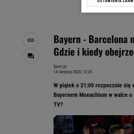
USTAWIENIA ZAA
Klikając „Akceptuję” wyra
Zaufanych Partnerów i A
dotyczące plików cookie,
odnośnik „Ustawienia pr
plików cookie możliwa je
Bayern - Barcelona 
My, nasi Zaufani Partne
Gdzie i kiedy obejrz
Użycie dokładnych danych
Przechowywanie informacji
badnie odbiorców i uleps
Sport.pl
14 sierpnia 2020, 12:25
W piątek o 21:00 rozpocznie się w
Bayernem Monachium w walce o a
TV?