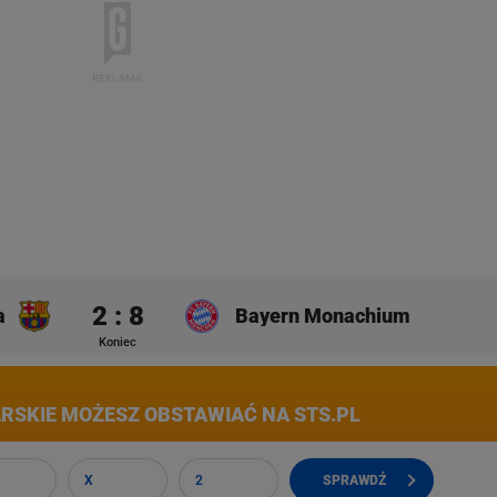
2 : 8
a
Bayern Monachium
Koniec
RSKIE MOŻESZ OBSTAWIAĆ NA STS.PL
X
2
SPRAWDŹ