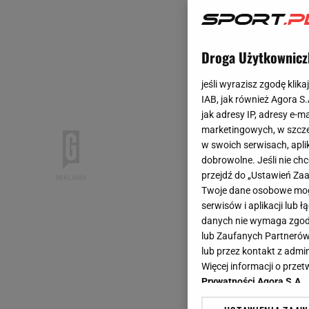
Droga Użytkownicz
jeśli wyrazisz zgodę klika
IAB, jak również Agora S
jak adresy IP, adresy e-m
marketingowych, w szcze
w swoich serwisach, aplik
dobrowolne. Jeśli nie ch
przejdź do „Ustawień Z
Twoje dane osobowe mogą
serwisów i aplikacji lub
danych nie wymaga zgody 
lub Zaufanych Partnerów
lub przez kontakt z admi
Więcej informacji o prz
Prywatności Agora S.A.