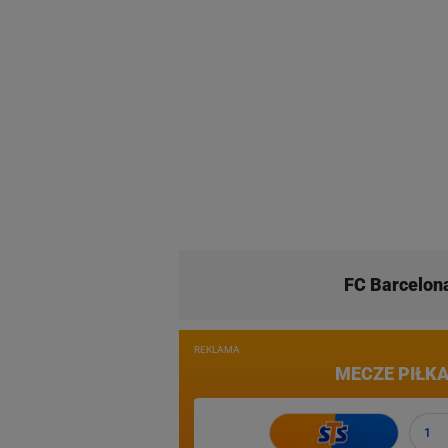
FC Barcelon
REKLAMA
MECZE PIŁKA
1