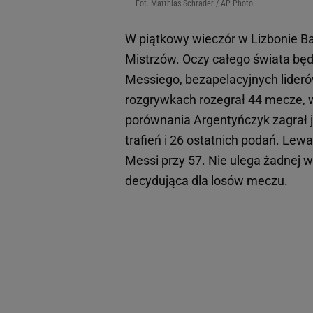
Fot. Matthias Schrader / AP Photo
W piątkowy wieczór w Lizbonie Bay
Mistrzów. Oczy całego świata bę
Messiego, bezapelacyjnych lider
rozgrywkach rozegrał 44 mecze, w k
porównania Argentyńczyk zagrał j
trafień i 26 ostatnich podań. Le
Messi przy 57. Nie ulega żadnej w
decydująca dla losów meczu.