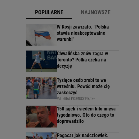
POPULARNE
NAJNOWSZE
W Rosji zawrzało. "Polska
stawia nieakceptowalne
warunki"
Chwalińska znów zagra w
Toronto? Polka czeka na
decyzję
Tysiące osób zrobi to we
wrześniu. Powód może cię
zaskoczyć
MATERIAŁ PROMOCYJNY, 18+
150 jajek i siedem kilo mięsa
tygodniowo. Oto do czego to
doprowadziło
Pogacar jak nadczłowiek.