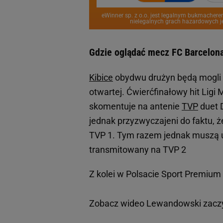
eWinner sp. z o.o. jest legalnym bukmachere
nielegalnych grach hazardowych je
Gdzie oglądać mecz FC Barcelon
Kibice
obydwu drużyn będą mogli 
otwartej. Ćwierćfinałowy hit Ligi M
skomentuje na antenie
TVP
duet D
jednak przyzwyczajeni do faktu, 
TVP 1. Tym razem jednak muszą u
transmitowany na TVP 2
Z kolei w Polsacie Sport Premiu
Zobacz wideo
Lewandowski zaczyn