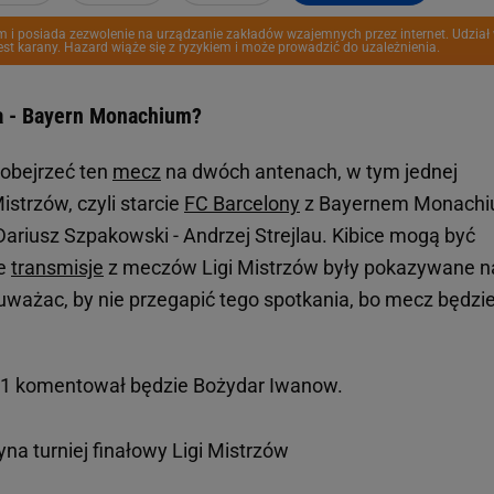
m i posiada zezwolenie na urządzanie zakładów wzajemnych przez internet. Udział
st karany. Hazard wiąże się z ryzykiem i może prowadzić do uzależnienia.
a - Bayern Monachium?
obejrzeć ten
mecz
na dwóch antenach, w tym jednej
istrzów, czyli starcie
FC Barcelony
z Bayernem Monachi
ariusz Szpakowski - Andrzej Strejlau. Kibice mogą być
że
transmisje
z meczów Ligi Mistrzów były pokazywane n
ważac, by nie przegapić tego spotkania, bo mecz będzi
m 1 komentował będzie Bożydar Iwanow.
a turniej finałowy Ligi Mistrzów