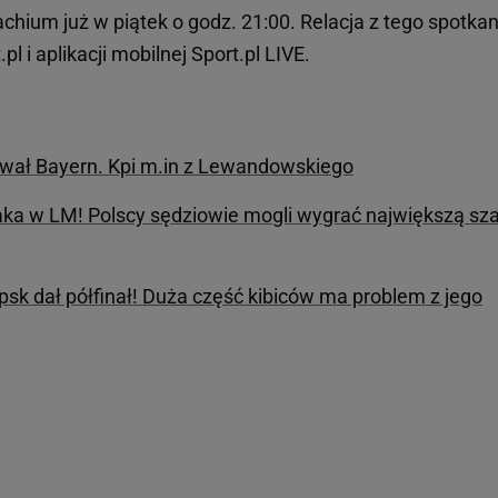
hium już w piątek o godz. 21:00. Relacja z tego spotkan
pl i aplikacji mobilnej Sport.pl LIVE.
ował Bayern. Kpi m.in z Lewandowskiego
ka w LM! Polscy sędziowie mogli wygrać największą sz
sk dał półfinał! Duża część kibiców ma problem z jego