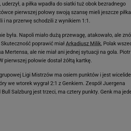
 uderzył, a piłka wpadła do siatki tuż obok bezradnego
ówce pierwszej połowy swoją szansę mieli jeszcze piłka
li i na przerwę schodzili z wynikiem 1:1.
nie była. Napoli miało dużą przewagę, atakowało, ale zn
i. Skuteczność poprawić miał
Arkadiusz Milik
, Polak wsze
Mertensa, ale nie miał ani jednej sytuacji na gola. Piotr
 W pierwszej połowie dostał żółtą kartkę.
grupowej Ligi Mistrzów ma osiem punktów i jest wicelid
który we wtorek wygrał 2:1 z Genkiem. Zespół Juergena
ull Salzburg jest trzeci, ma cztery punkty. Genk ma jed