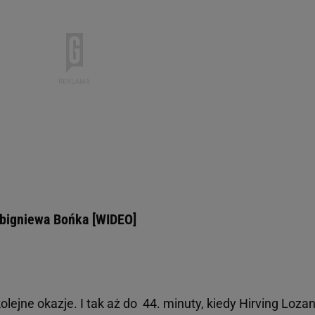
Zbigniewa Bońka [WIDEO]
lejne okazje. I tak aż do 44. minuty, kiedy Hirving Loza