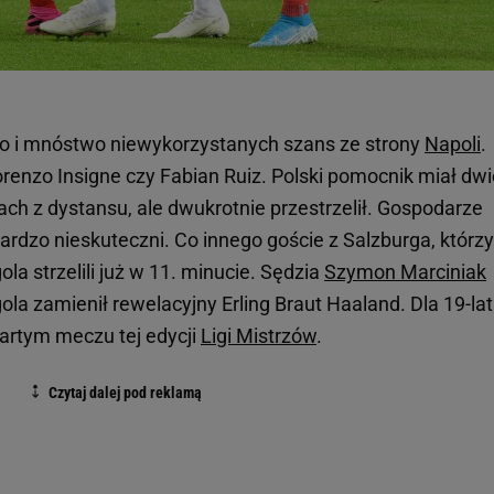
o i mnóstwo niewykorzystanych szans ze strony
Napoli
.
ę Lorenzo Insigne czy Fabian Ruiz. Polski pomocnik miał dw
ch z dystansu, ale dwukrotnie przestrzelił. Gospodarze
 bardzo nieskuteczni. Co innego goście z Salzburga, którz
ola strzelili już w 11. minucie. Sędzia
Szymon Marciniak
ola zamienił rewelacyjny Erling Braut Haaland. Dla 19-la
wartym meczu tej edycji
Ligi Mistrzów
.