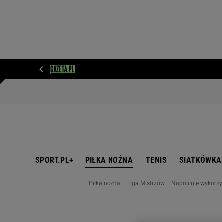
WIADOMOŚCI
NEXT
SPORT
PLOTEK
D
SPORT.PL+
PIŁKA NOŻNA
TENIS
SIATKÓWKA
Piłka nożna
Liga Mistrzów
Napoli nie wykorzy