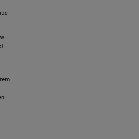
rze
ów
dł
erem
en