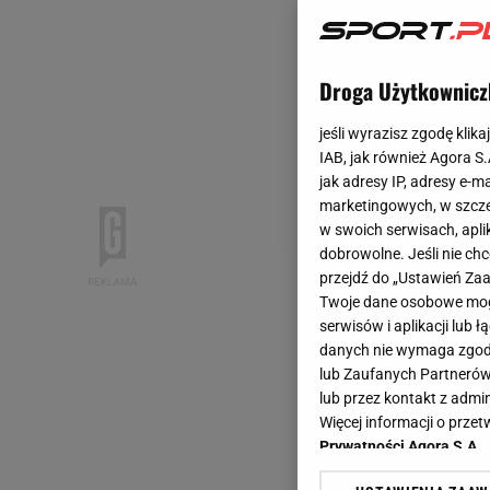
Droga Użytkownicz
jeśli wyrazisz zgodę klika
IAB, jak również Agora S
jak adresy IP, adresy e-m
marketingowych, w szcze
w swoich serwisach, aplik
dobrowolne. Jeśli nie ch
przejdź do „Ustawień Z
Twoje dane osobowe mogą
serwisów i aplikacji lub
danych nie wymaga zgody 
lub Zaufanych Partnerów
lub przez kontakt z admi
Więcej informacji o prz
Prywatności Agora S.A.