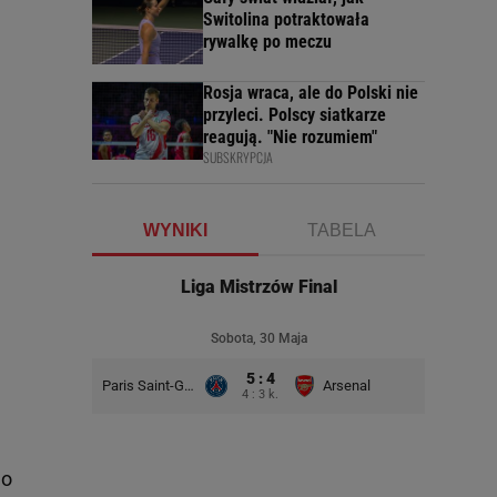
Switolina potraktowała
rywalkę po meczu
Rosja wraca, ale do Polski nie
przyleci. Polscy siatkarze
reagują. "Nie rozumiem"
SUBSKRYPCJA
WYNIKI
TABELA
Liga Mistrzów Final
Sobota, 30 Maja
5 : 4
Paris Saint-Germain
Arsenal
4 : 3 k.
no