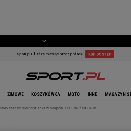
ZIECKO
MOTO
ZIMOWE
KOSZYKÓWKA
MOTO
INNE
MAGAZYN S
stało szansy! Niespodzianka w Neapolu. Grali Zieliński i Milik