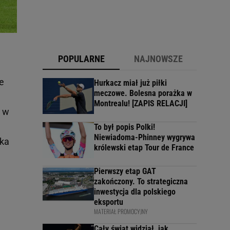
POPULARNE
NAJNOWSZE
ie
Hurkacz miał już piłki
meczowe. Bolesna porażka w
Montrealu! [ZAPIS RELACJI]
y w
To był popis Polki!
Niewiadoma-Phinney wygrywa
tka
królewski etap Tour de France
Pierwszy etap GAT
zakończony. To strategiczna
inwestycja dla polskiego
eksportu
MATERIAŁ PROMOCYJNY
Cały świat widział, jak