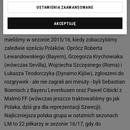
USTAWIENIA ZAAWANSOWANE
Mniej niż zwykle
AKCEPTUJĘ
W ostatnich latach najmniej liczną reprezentacje
mieliśmy w sezonie 2015/16, kiedy zobaczyliśmy
zaledwie sześciu Polaków. Oprócz Roberta
Lewandowskiego (Bayern), Grzegorza Krychowiaka
(wówczas Sevilla), Wojciecha Szczęsnego (Roma) i
Łukasza Teodorczyka (Dynamo Kijów), zgłoszeni do
rozgrywek - ale nie zagrali ani minuty - byli Sebastian
Boenisch z Bayeru Leverkusen oraz Paweł Cibicki z
Malmö FF (wówczas jeszcze traktowaliśmy go jak
Polaka, dziś gra dla reprezentacji Szwecji).
Najliczniejsza polska grupa w ostatnich sezonach
LM to 22 piłkarzy w sezonie 16/17, gdy do