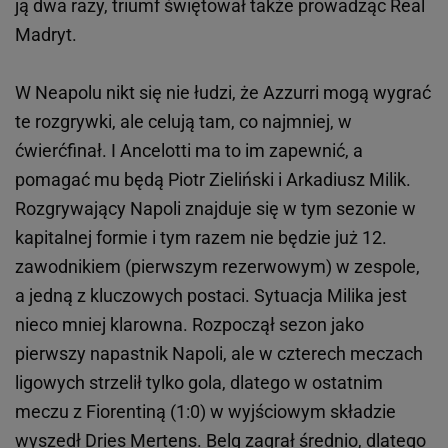
ją dwa razy, triumf świętował także prowadząc Real
Madryt.
W Neapolu nikt się nie łudzi, że Azzurri mogą wygrać
te rozgrywki, ale celują tam, co najmniej, w
ćwierćfinał. I Ancelotti ma to im zapewnić, a
pomagać mu będą Piotr Zieliński i Arkadiusz Milik.
Rozgrywający Napoli znajduje się w tym sezonie w
kapitalnej formie i tym razem nie będzie już 12.
zawodnikiem (pierwszym rezerwowym) w zespole,
a jedną z kluczowych postaci. Sytuacja Milika jest
nieco mniej klarowna. Rozpoczął sezon jako
pierwszy napastnik Napoli, ale w czterech meczach
ligowych strzelił tylko gola, dlatego w ostatnim
meczu z Fiorentiną (1:0) w wyjściowym składzie
wyszedł Dries Mertens. Belg zagrał średnio, dlatego