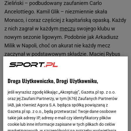
Zieliński – podbudowany zaufaniem Carlo
Ancelottiego. Kamil Glik – niezmiennie skała
Monaco, i coraz częściej z kapitańską opaską. Każdy
z nich zagrał w każdym
meczu
swojego klubu w
nowym sezonie ligowym. Podobnie jak Arkadiusz
Milik w Napoli, choć on akurat nie każdy mecz
zaczynał w podstawowym składzie. Maciej Rybus
wypadał ze składu Lokomotiwu tylko przez
kontuzje
.
Bywało już w Lidze Mistrzów więcej Polaków. Ale
rzadko się zdarzało, by wszyscy byli dla swoich
Droga Użytkowniczko, Drogi Użytkowniku,
klubów tak ważni. W poprzednim sezonie grało w
jeśli wyrazisz zgodę klikając „Akceptuję”, Gazeta.pl sp. z o.o.
LM dziewięciu Polaków (Lewandowski, Piszczek,
oraz jej Zaufani Partnerzy, w tym [
676
] Zaufanych Partnerów
Glik, Zieliński, Milik, Szczęsny, Teodorczyk, Łukasz
IAB, jak również Agora S.A. będąca spółką powiązaną z
Gazeta.pl sp. z o.o., będą przetwarzać Twoje dane osobowe
Skorupski, Jakub Rzeźniczak), ale Szczęsny i Łukasz
takie jak adresy IP, adresy e-mail czy identyfikatory plików
Skorupski byli wówczas tylko zmiennikami
cookie lub inne informacje zapisane w tych plikach do celów
pierwszych bramkarzy. I tylko Kamil Grabara w
marketingowych, w szczególności na potrzeby wyświetlania