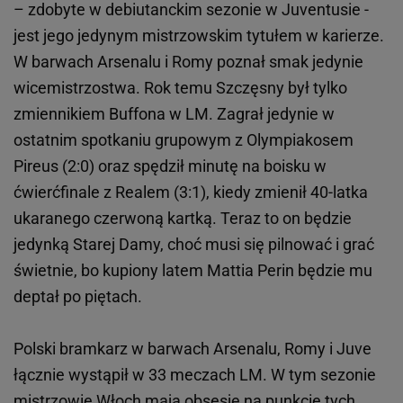
– zdobyte w debiutanckim sezonie w Juventusie -
jest jego jedynym mistrzowskim tytułem w karierze.
W barwach Arsenalu i Romy poznał smak jedynie
wicemistrzostwa. Rok temu Szczęsny był tylko
zmiennikiem Buffona w LM. Zagrał jedynie w
ostatnim spotkaniu grupowym z Olympiakosem
Pireus (2:0) oraz spędził minutę na boisku w
ćwierćfinale z Realem (3:1), kiedy zmienił 40-latka
ukaranego czerwoną kartką. Teraz to on będzie
jedynką Starej Damy, choć musi się pilnować i grać
świetnie, bo kupiony latem Mattia Perin będzie mu
deptał po piętach.
Polski bramkarz w barwach Arsenalu, Romy i Juve
łącznie wystąpił w 33 meczach LM. W tym sezonie
mistrzowie Włoch mają obsesję na punkcie tych