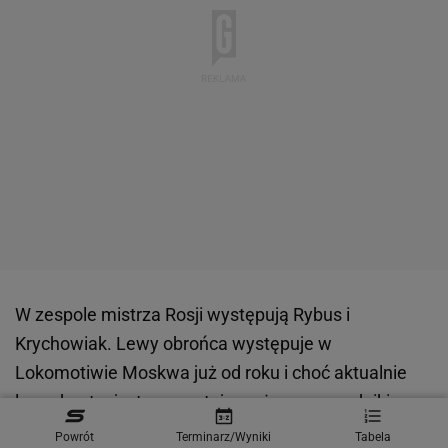
W zespole mistrza Rosji występują Rybus i
Krychowiak. Lewy obrońca występuje w
Lokomotiwie Moskwa już od roku i choć aktualnie
leczy kontuzje, to pozostaje ważnym zawodnikiem.
Krychowiak trafił do Rosji dopiero w lipcu, ale co
Powrót
Terminarz/Wyniki
Tabela