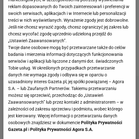
reklam dopasowanych do Twoich zainteresowań i preferencji w
Liverpoolu odgrywa mniej znaczącą rolę. Młody
swoich serwisach, aplikacjach i w Internecie lub personalizacji
bramkarz został bowiem zgłoszony na "Listę B", na
treści w nich wyświetlanych. Wyrażenie zgody jest dobrowolne.
której znaleźli się zawodnicy poniżej 23 roku życia,
Jeśli nie chcesz wyrazić zgody, chcesz ograniczyć jej zakres lub
chcesz wycofać zgodę uprzednio udzieloną przejdź do
którzy od dwóch lat trenują w drużynie "The Reds".
„Ustawień Zaawansowanych”.
Na taką listę gracze mogą być zgłaszani przez cały
Twoje dane osobowe mogą być przetwarzane także do celów
sezon, nawet 24 godziny przed danym meczem
badania i mierzenia informacji dotyczących funkcjonowania
serwisów i aplikacji lub łączone z danymi dot. świadczonych
Champions League.
Tobie usług. W określonych przypadkach przetwarzanie
danych nie wymaga zgody i odbywa się w oparciu o
uzasadniony interes Gazeta.pl, jej spółki powiązanej – Agora
S.A. – lub Zaufanych Partnerów. Takiemu przetwarzaniu
możesz się sprzeciwić, przechodząc do „Ustawień
Zaawansowanych” lub przez kontakt z administratorem – w
zależności od zakresu sprzeciwu i podmiotu, wobec którego
jest kierowany. Więcej informacji o przetwarzaniu danych
osobowych znajdziesz w dokumencie
Polityka Prywatności
Gazeta.pl
i
Polityka Prywatności Agora S.A.