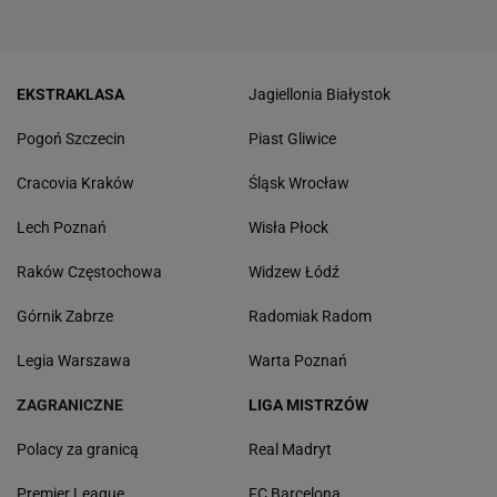
EKSTRAKLASA
Jagiellonia Białystok
Pogoń Szczecin
Piast Gliwice
Cracovia Kraków
Śląsk Wrocław
Lech Poznań
Wisła Płock
Raków Częstochowa
Widzew Łódź
Górnik Zabrze
Radomiak Radom
Legia Warszawa
Warta Poznań
ZAGRANICZNE
LIGA MISTRZÓW
Polacy za granicą
Real Madryt
Premier League
FC Barcelona