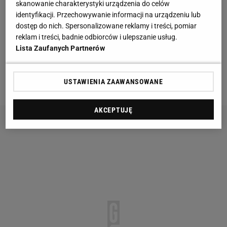
skanowanie charakterystyki urządzenia do celów
Zbigniew Boniek broni raportu Nawałki. Ale ma
identyfikacji. Przechowywanie informacji na urządzeniu lub
dostęp do nich. Spersonalizowane reklamy i treści, pomiar
uwagi do powołań
reklam i treści, badnie odbiorców i ulepszanie usług.
Lista Zaufanych Partnerów
Włosi są wściekli, że muszą grać z Liverpoolem,
który został wylosowany z trzeciego koszyka (Napoli
USTAWIENIA ZAAWANSOWANE
było w drugim,
PSG
w pierwszym).
AKCEPTUJĘ