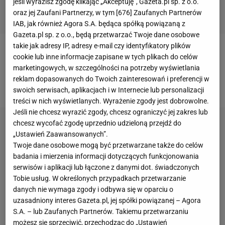
jeśli wyrazisz zgodę klikając „Akceptuję”, Gazeta.pl sp. z o.o.
oraz jej Zaufani Partnerzy, w tym [
676
] Zaufanych Partnerów
IAB, jak również Agora S.A. będąca spółką powiązaną z
Gazeta.pl sp. z o.o., będą przetwarzać Twoje dane osobowe
takie jak adresy IP, adresy e-mail czy identyfikatory plików
Napoli
z Piotrem Zielińskim i Arkadiuszem Milikiem
cookie lub inne informacje zapisane w tych plikach do celów
marketingowych, w szczególności na potrzeby wyświetlania
w składzie trafiło do "grupy śmierci" z Paris Saint-
reklam dopasowanych do Twoich zainteresowań i preferencji w
Germain, Liverpoolem oraz Crveną Zvezdą Belgrad.
swoich serwisach, aplikacjach i w Internecie lub personalizacji
treści w nich wyświetlanych. Wyrażenie zgody jest dobrowolne.
Jeśli nie chcesz wyrazić zgody, chcesz ograniczyć jej zakres lub
chcesz wycofać zgodę uprzednio udzieloną przejdź do
„Ustawień Zaawansowanych”.
Twoje dane osobowe mogą być przetwarzane także do celów
badania i mierzenia informacji dotyczących funkcjonowania
serwisów i aplikacji lub łączone z danymi dot. świadczonych
Tobie usług. W określonych przypadkach przetwarzanie
danych nie wymaga zgody i odbywa się w oparciu o
uzasadniony interes Gazeta.pl, jej spółki powiązanej – Agora
S.A. – lub Zaufanych Partnerów. Takiemu przetwarzaniu
możesz się sprzeciwić, przechodząc do „Ustawień