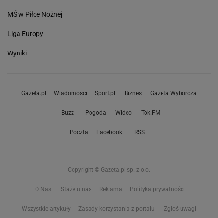
MŚ w Piłce Nożnej
Liga Europy
Wyniki
Gazeta.pl
Wiadomości
Sport.pl
Biznes
Gazeta Wyborcza
Buzz
Pogoda
Wideo
Tok.FM
Poczta
Facebook
RSS
Copyright © Gazeta.pl sp. z o.o.
O Nas
Staże u nas
Reklama
Polityka prywatności
Wszystkie artykuły
Zasady korzystania z portalu
Zgłoś uwagi