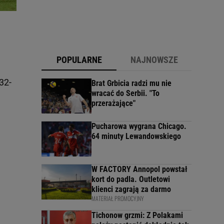
POPULARNE
NAJNOWSZE
32-
Brat Grbicia radzi mu nie
wracać do Serbii. "To
przerażające"
Pucharowa wygrana Chicago.
64 minuty Lewandowskiego
W FACTORY Annopol powstał
kort do padla. Outletowi
klienci zagrają za darmo
MATERIAŁ PROMOCYJNY
Tichonow grzmi: Z Polakami