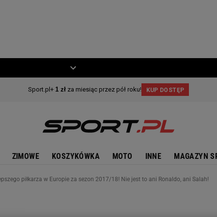
ZIECKO
MOTO
ZIMOWE
KOSZYKÓWKA
MOTO
INNE
MAGAZYN S
pszego piłkarza w Europie za sezon 2017/18! Nie jest to ani Ronaldo, ani Salah!