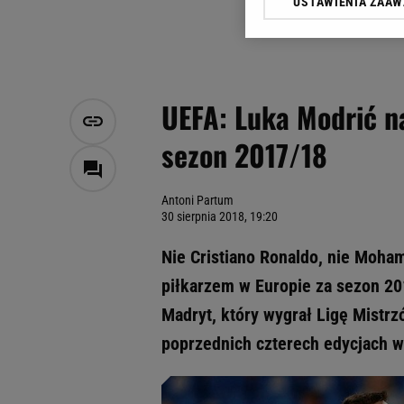
USTAWIENIA ZAA
Klikając „Akceptuję” wyra
Zaufanych Partnerów i A
dotyczące plików cookie,
odnośnik „Ustawienia pr
plików cookie możliwa je
UEFA: Luka Modrić n
My, nasi Zaufani Partne
sezon 2017/18
Użycie dokładnych danych
Przechowywanie informacji
badnie odbiorców i uleps
Antoni Partum
30 sierpnia 2018, 19:20
Nie Cristiano Ronaldo, nie Moha
piłkarzem w Europie za sezon 2
Madryt, który wygrał Ligę Mistr
poprzednich czterech edycjach wy