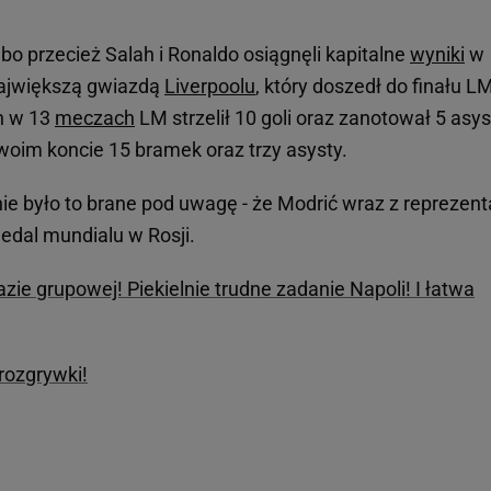
 bo przecież Salah i Ronaldo osiągnęli kapitalne
wyniki
w
największą gwiazdą
Liverpoolu
, który doszedł do finału LM
ah w 13
meczach
LM strzelił 10 goli oraz zanotował 5 asys
woim koncie 15 bramek oraz trzy asysty.
ie było to brane pod uwagę - że Modrić wraz z reprezent
edal mundialu w Rosji.
fazie grupowej! Piekielnie trudne zadanie Napoli! I łatwa
rozgrywki!