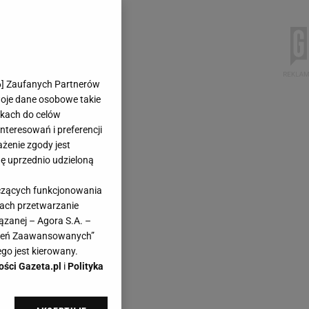
6
] Zaufanych Partnerów
woje dane osobowe takie
likach do celów
teresowań i preferencji
ażenie zgody jest
dę uprzednio udzieloną
yczących funkcjonowania
kach przetwarzanie
ązanej – Agora S.A. –
awień Zaawansowanych”
go jest kierowany.
ości Gazeta.pl
i
Polityka