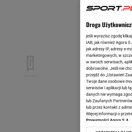
Droga Użytkownicz
jeśli wyrazisz zgodę klika
IAB, jak również Agora S
jak adresy IP, adresy e-m
marketingowych, w szcze
w swoich serwisach, aplik
dobrowolne. Jeśli nie ch
przejdź do „Ustawień Z
Twoje dane osobowe mogą
serwisów i aplikacji lub
danych nie wymaga zgody 
lub Zaufanych Partnerów
lub przez kontakt z admi
Więcej informacji o prz
Prywatności Agora S.A.