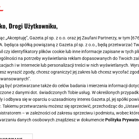
ko, Drogi Użytkowniku,
jąc „Akceptuję”, Gazeta.pl sp. z o.o. oraz jej Zaufani Partnerzy, w tym [
67
.A. będąca spółką powiązaną z Gazeta.pl sp. z o.o., będą przetwarzać T
ail czy identyfikatory plików cookie lub inne informacje zapisane w tych p
gólności na potrzeby wyświetlania reklam dopasowanych do Twoich zain
acjach i w Internecie lub personalizacji treści w nich wyświetlanych. Wyr
cesz wyrazić zgody, chcesz ograniczyć jej zakres lub chcesz wycofać zgo
aawansowanych”.
 być przetwarzane także do celów badania i mierzenia informacji dot
 łączone z danymi dot. świadczonych Tobie usług. W określonych przypad
i odbywa się w oparciu o uzasadniony interes Gazeta.pl, jej spółki powi
. Takiemu przetwarzaniu możesz się sprzeciwić, przechodząc do „Ust
nistratorem – w zależności od zakresu sprzeciwu i podmiotu, wobec które
etwarzaniu danych osobowych znajdziesz w dokumencie
Polityka Prywatn