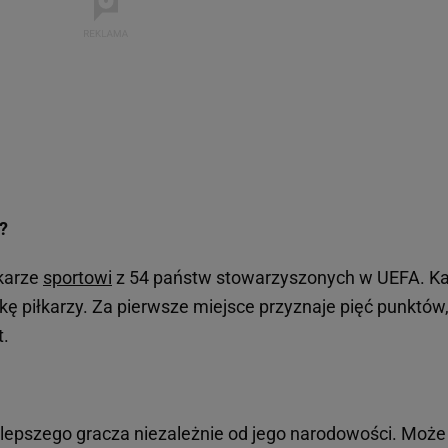
?
karze
sportowi
z 54 państw stowarzyszonych w UEFA. K
jkę piłkarzy. Za pierwsze miejsce przyznaje pięć punktów
t.
lepszego gracza niezależnie od jego narodowości. Może