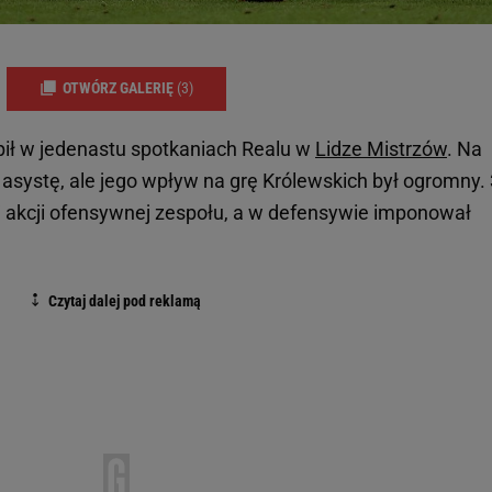
OTWÓRZ GALERIĘ
(3)
ił w jedenastu spotkaniach Realu w
Lidze Mistrzów
. Na
 asystę, ale jego wpływ na grę Królewskich był ogromny. 
j akcji ofensywnej zespołu, a w defensywie imponował