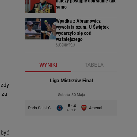
należy postąpić dokładnie tak
samo
Wpadka z Abramowicz
wywołała szum. U Świątek
wydarzyło się coś
ważniejszego
SUBSKRYPCJA
WYNIKI
TABELA
Liga Mistrzów Final
ażdy
, za
Sobota, 30 Maja
5 : 4
Paris Saint-Germain
Arsenal
4 : 3 k.
 być