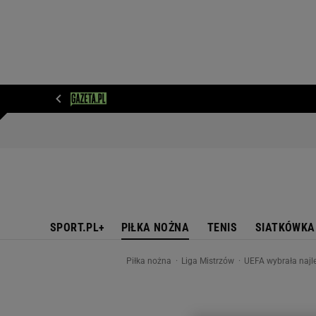
WIADOMOŚCI
NEXT
SPORT
PLOTEK
D
SPORT.PL+
PIŁKA NOŻNA
TENIS
SIATKÓWKA
Piłka nożna
Liga Mistrzów
UEFA wybrała najle