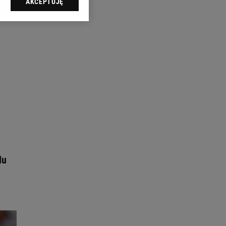
AKCEPTUJĘ
l sp. z o.o., jej
ić swoje preferencje
arzania danych poprzez
ych”. Zmiana ustawień
ach:
 celów identyfikacji.
omiar reklam i treści,
lu