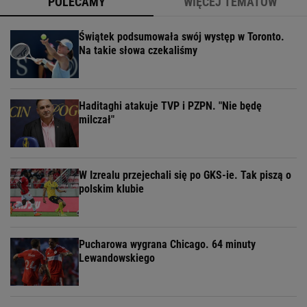
POLECAMY
WIĘCEJ TEMATÓW
Świątek podsumowała swój występ w Toronto.
Na takie słowa czekaliśmy
Haditaghi atakuje TVP i PZPN. "Nie będę
milczał"
W Izrealu przejechali się po GKS-ie. Tak piszą o
polskim klubie
Pucharowa wygrana Chicago. 64 minuty
Lewandowskiego