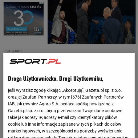
marca.com
OTWÓRZ GALERIĘ
(5)
Droga Użytkowniczko, Drogi Użytkowniku,
jeśli wyrazisz zgodę klikając „Akceptuję”, Gazeta.pl sp. z o.o.
oraz jej Zaufani Partnerzy, w tym [
676
] Zaufanych Partnerów
IAB, jak również Agora S.A. będąca spółką powiązaną z
Gazeta.pl sp. z o.o., będą przetwarzać Twoje dane osobowe
takie jak adresy IP, adresy e-mail czy identyfikatory plików
cookie lub inne informacje zapisane w tych plikach do celów
marketingowych, w szczególności na potrzeby wyświetlania
reklam dopasowanych do Twoich zainteresowań i preferencji w