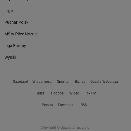
I liga
Puchar Polski
MŚ w Piłce Nożnej
Liga Europy
Wyniki
Gazeta.pl
Wiadomości
Sport.pl
Biznes
Gazeta Wyborcza
Buzz
Pogoda
Wideo
Tok.FM
Poczta
Facebook
RSS
Copyright © Gazeta.pl sp. z o.o.