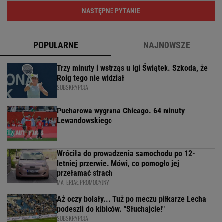
NASTĘPNE PYTANIE
POPULARNE
NAJNOWSZE
Trzy minuty i wstrząs u Igi Świątek. Szkoda, że
Roig tego nie widział
SUBSKRYPCJA
Pucharowa wygrana Chicago. 64 minuty
Lewandowskiego
Wróciła do prowadzenia samochodu po 12-
letniej przerwie. Mówi, co pomogło jej
przełamać strach
MATERIAŁ PROMOCYJNY
Aż oczy bolały... Tuż po meczu piłkarze Lecha
podeszli do kibiców. "Słuchajcie!"
SUBSKRYPCJA