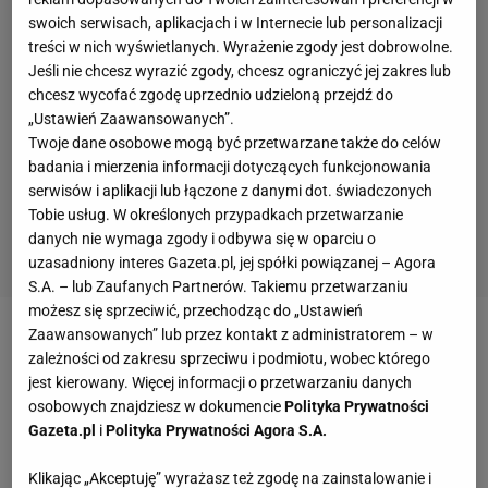
swoich serwisach, aplikacjach i w Internecie lub personalizacji
treści w nich wyświetlanych. Wyrażenie zgody jest dobrowolne.
Jeśli nie chcesz wyrazić zgody, chcesz ograniczyć jej zakres lub
chcesz wycofać zgodę uprzednio udzieloną przejdź do
„Ustawień Zaawansowanych”.
Twoje dane osobowe mogą być przetwarzane także do celów
badania i mierzenia informacji dotyczących funkcjonowania
serwisów i aplikacji lub łączone z danymi dot. świadczonych
Tobie usług. W określonych przypadkach przetwarzanie
danych nie wymaga zgody i odbywa się w oparciu o
uzasadniony interes Gazeta.pl, jej spółki powiązanej – Agora
S.A. – lub Zaufanych Partnerów. Takiemu przetwarzaniu
możesz się sprzeciwić, przechodząc do „Ustawień
Zaawansowanych” lub przez kontakt z administratorem – w
Real przegrał 1:3 i awansował do
półfinału
Ligi
zależności od zakresu sprzeciwu i podmiotu, wobec którego
Mistrzów
. Wykorzystany przez
Cristiano Ronaldo
jest kierowany. Więcej informacji o przetwarzaniu danych
rzut karny sprawił, że piłkarzom puściły nerwy.
osobowych znajdziesz w dokumencie
Polityka Prywatności
Gazeta.pl
i
Polityka Prywatności Agora S.A.
Gianluigi
Buffon
tuż po decyzji sędziego otrzymał
czerwoną kartkę za zbyt ostre protesty, ale gorąco
Klikając „Akceptuję” wyrażasz też zgodę na zainstalowanie i