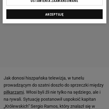
USTAWIENIA ZAAWANSOWANE
AKCEPTUJĘ
Jak donosi hiszpańska telewizja, w tunelu
prowadzącym do szatni doszło do sprzeczki między
piłkarzami
. Włosi byli źli nie tylko na sędziego, ale i
na rywali. Sytuację postanowił uspokoić kapitan
„Królewskich” Sergio Ramos, który znalazł się w