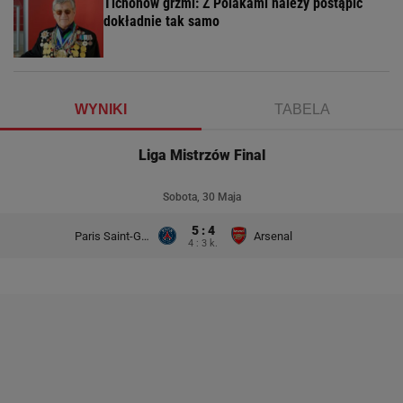
Tichonow grzmi: Z Polakami należy postąpić
dokładnie tak samo
WYNIKI
TABELA
Liga Mistrzów Final
Sobota, 30 Maja
5 : 4
Paris Saint-Germain
Arsenal
4 : 3 k.