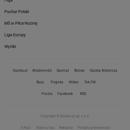
I liga
Puchar Polski
MŚ w Piłce Nożnej
Liga Europy
Wyniki
Gazeta.pl
Wiadomości
Sport.pl
Biznes
Gazeta Wyborcza
Buzz
Pogoda
Wideo
Tok.FM
Poczta
Facebook
RSS
Copyright © Gazeta.pl sp. z o.o.
O Nas
Staże u nas
Reklama
Polityka prywatności