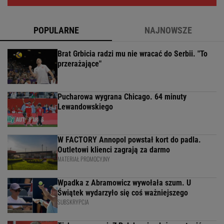
POPULARNE
NAJNOWSZE
Brat Grbicia radzi mu nie wracać do Serbii. "To
przerażające"
Pucharowa wygrana Chicago. 64 minuty
Lewandowskiego
W FACTORY Annopol powstał kort do padla.
Outletowi klienci zagrają za darmo
MATERIAŁ PROMOCYJNY
Wpadka z Abramowicz wywołała szum. U
Świątek wydarzyło się coś ważniejszego
SUBSKRYPCJA