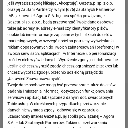
jeśli wyrazisz zgodę klikając „Akceptuję”, Gazeta.pl sp. z o.o.
oraz jej Zaufani Partnerzy, w tym [
676
] Zaufanych Partnerów
IAB, jak również Agora S.A. będąca spółką powiązaną z
Gazeta.pl sp. z o.o., będą przetwarzać Twoje dane osobowe
takie jak adresy IP, adresy e-mail czy identyfikatory plików
cookie lub inne informacje zapisane w tych plikach do celów
UEFA podała oficjalną listę kandydatów do
marketingowych, w szczególności na potrzeby wyświetlania
organizacji
finałów
europejskich pucharów w 2019
reklam dopasowanych do Twoich zainteresowań i preferencji w
roku.
Polska
wystosowała kandydaturę Gdańska,
swoich serwisach, aplikacjach i w Internecie lub personalizacji
treści w nich wyświetlanych. Wyrażenie zgody jest dobrowolne.
wcześniej rozważano opcję kandydatury PGE
Jeśli nie chcesz wyrazić zgody, chcesz ograniczyć jej zakres lub
Narodowego w Warszawie.
chcesz wycofać zgodę uprzednio udzieloną przejdź do
„Ustawień Zaawansowanych”.
Twoje dane osobowe mogą być przetwarzane także do celów
badania i mierzenia informacji dotyczących funkcjonowania
serwisów i aplikacji lub łączone z danymi dot. świadczonych
Tobie usług. W określonych przypadkach przetwarzanie
danych nie wymaga zgody i odbywa się w oparciu o
uzasadniony interes Gazeta.pl, jej spółki powiązanej – Agora
S.A. – lub Zaufanych Partnerów. Takiemu przetwarzaniu