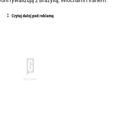
ni rywalizują z Brazylią, Włochami i Iranem.