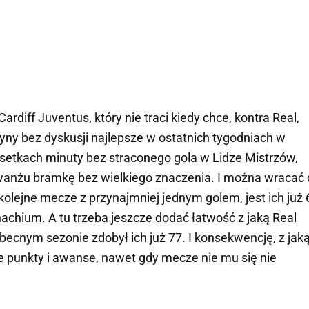
ardiff Juventus, który nie traci kiedy chce, kontra Real,
żyny bez dyskusji najlepsze w ostatnich tygodniach w
 setkach minuty bez straconego gola w Lidze Mistrzów,
ewanżu bramkę bez wielkiego znaczenia. I można wracać
kolejne mecze z przynajmniej jednym golem, jest ich już 
chium. A tu trzeba jeszcze dodać łatwość z jaką Real
ecnym sezonie zdobył ich już 77. I konsekwencję, z jak
e punkty i awanse, nawet gdy mecze nie mu się nie