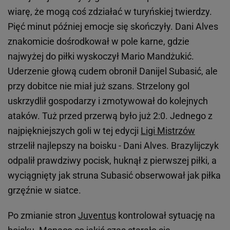
wiarę, że mogą coś zdziałać w turyńskiej twierdzy.
Pięć minut później emocje się skończyły. Dani Alves
znakomicie dośrodkował w pole karne, gdzie
najwyżej do piłki wyskoczył Mario Mandżukić.
Uderzenie głową cudem obronił Danijel Subasić, ale
przy dobitce nie miał już szans. Strzelony gol
uskrzydlił gospodarzy i zmotywował do kolejnych
ataków. Tuż przed przerwą było już 2:0. Jednego z
najpiękniejszych goli w tej edycji
Ligi Mistrzów
strzelił najlepszy na boisku - Dani Alves. Brazylijczyk
odpalił prawdziwy pocisk, huknął z pierwszej piłki, a
wyciągnięty jak struna Subasić obserwował jak piłka
grzęźnie w siatce.
Po zmianie stron
Juventus
kontrolował sytuację na