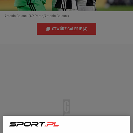
Antonio Calanni (AP Photo/Antonio Calanni)
OTWÓRZ GALERIĘ
(4)