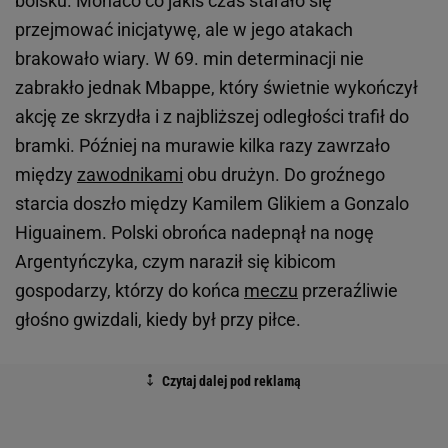
boisku. Monaco co jakiś czas starało się
przejmować inicjatywę, ale w jego atakach
brakowało wiary. W 69. min determinacji nie
zabrakło jednak Mbappe, który świetnie wykończył
akcję ze skrzydła i z najbliższej odległości trafił do
bramki. Później na murawie kilka razy zawrzało
między
zawodnikami
obu drużyn. Do groźnego
starcia doszło między Kamilem Glikiem a Gonzalo
Higuainem. Polski obrońca nadepnął na nogę
Argentyńczyka, czym naraził się kibicom
gospodarzy, którzy do końca
meczu
przeraźliwie
głośno gwizdali, kiedy był przy piłce.