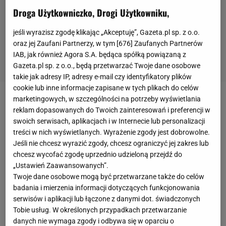
Droga Użytkowniczko, Drogi Użytkowniku,
jeśli wyrazisz zgodę klikając „Akceptuję”, Gazeta.pl sp. z o.o.
oraz jej Zaufani Partnerzy, w tym [
676
] Zaufanych Partnerów
IAB, jak również Agora S.A. będąca spółką powiązaną z
Gazeta.pl sp. z o.o., będą przetwarzać Twoje dane osobowe
takie jak adresy IP, adresy e-mail czy identyfikatory plików
cookie lub inne informacje zapisane w tych plikach do celów
marketingowych, w szczególności na potrzeby wyświetlania
Początek rewanżowego półfinału należał do gości,
reklam dopasowanych do Twoich zainteresowań i preferencji w
którzy starali się jak najszybciej strzelić
swoich serwisach, aplikacjach i w Internecie lub personalizacji
treści w nich wyświetlanych. Wyrażenie zgody jest dobrowolne.
kontaktowego gola. Monaco zaczęło niezwykle
Jeśli nie chcesz wyrazić zgody, chcesz ograniczyć jej zakres lub
agresywnie i kilka razy poważnie zagroziło bramce
chcesz wycofać zgodę uprzednio udzieloną przejdź do
Gianlugiego Buffona. Na prawym skrzydle szalał
„Ustawień Zaawansowanych”.
Kylian Mbappe, który raz po raz odpalał
Twoje dane osobowe mogą być przetwarzane także do celów
badania i mierzenia informacji dotyczących funkcjonowania
turbodoładowanie i siał zamęt w polu karnym
serwisów i aplikacji lub łączone z danymi dot. świadczonych
Juventusu. Spokojna defensywa Starej Damy nie
Tobie usług. W określonych przypadkach przetwarzanie
dała się jednak zaskoczyć. Znakomicie spisywał
danych nie wymaga zgody i odbywa się w oparciu o