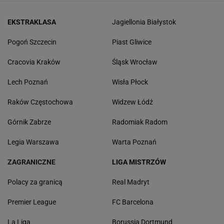
EKSTRAKLASA
Jagiellonia Białystok
Pogoń Szczecin
Piast Gliwice
Cracovia Kraków
Śląsk Wrocław
Lech Poznań
Wisła Płock
Raków Częstochowa
Widzew Łódź
Górnik Zabrze
Radomiak Radom
Legia Warszawa
Warta Poznań
ZAGRANICZNE
LIGA MISTRZÓW
Polacy za granicą
Real Madryt
Premier League
FC Barcelona
La Liga
Borussia Dortmund