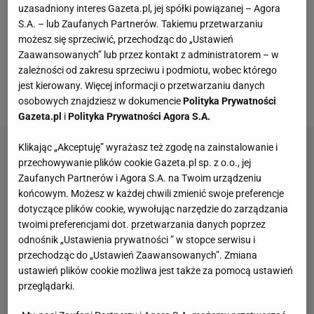
uzasadniony interes Gazeta.pl, jej spółki powiązanej – Agora
m.in. Giorgio Chiellini oraz prawdziwy gigant -
S.A. – lub Zaufanych Partnerów. Takiemu przetwarzaniu
Gianluigi
Buffon
. W 28. min Falcao dostał piłkę w
możesz się sprzeciwić, przechodząc do „Ustawień
polu karnym, błyskawicznie się obrócił, huknął z
Zaawansowanych” lub przez kontakt z administratorem – w
zależności od zakresu sprzeciwu i podmiotu, wobec którego
woleja, ale włoski bramkarz popisał się kapitalną
jest kierowany. Więcej informacji o przetwarzaniu danych
obroną.
osobowych znajdziesz w dokumencie
Polityka Prywatności
Gazeta.pl
i
Polityka Prywatności Agora S.A.
Klikając „Akceptuję” wyrażasz też zgodę na zainstalowanie i
przechowywanie plików cookie Gazeta.pl sp. z o.o., jej
Zaufanych Partnerów i Agora S.A. na Twoim urządzeniu
końcowym. Możesz w każdej chwili zmienić swoje preferencje
dotyczące plików cookie, wywołując narzędzie do zarządzania
twoimi preferencjami dot. przetwarzania danych poprzez
odnośnik „Ustawienia prywatności ” w stopce serwisu i
przechodząc do „Ustawień Zaawansowanych”. Zmiana
ustawień plików cookie możliwa jest także za pomocą ustawień
przeglądarki.