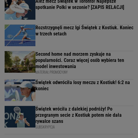
Ależ mecz Świątek w Toronto! Najlepsze
spotkanie Polki w sezonie? [ZAPIS RELACJI]
Rozstrzygnęli mecz Igi Świątek z Kostiuk. Koniec
w trzech setach
Second home nad morzem zyskuje na
popularności. Coraz więcej osób wybiera ten
model inwestowania
MATERIAŁ PROMOCYJNY
Świątek odwróciła losy meczu z Kostiuk! 6:2 na
koniec
Świątek wróciła z dalekiej podróży! Po
przegranym secie z Kostiuk potem nie dała
rywalce szans
SUBSKRYPCJA