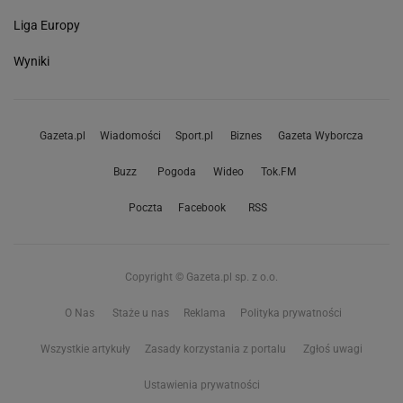
Liga Europy
Wyniki
Gazeta.pl
Wiadomości
Sport.pl
Biznes
Gazeta Wyborcza
Buzz
Pogoda
Wideo
Tok.FM
Poczta
Facebook
RSS
Copyright © Gazeta.pl sp. z o.o.
O Nas
Staże u nas
Reklama
Polityka prywatności
Wszystkie artykuły
Zasady korzystania z portalu
Zgłoś uwagi
Ustawienia prywatności