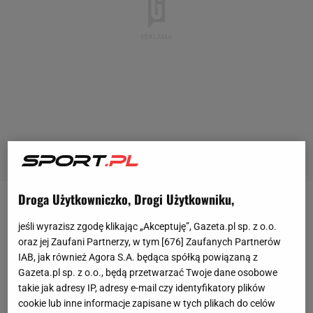
Droga Użytkowniczko, Drogi Użytkowniku,
Po wygranej nad Katalończykami 4:0 w Paryżu
jeśli wyrazisz zgodę klikając „Akceptuję”, Gazeta.pl sp. z o.o.
wydawało się, że awans PSG do ćwierćfinału jest
oraz jej Zaufani Partnerzy, w tym [
676
] Zaufanych Partnerów
jedynie formalnością. Za mistrzami Francji
IAB, jak również Agora S.A. będąca spółką powiązaną z
przemawiało wszystko, włącznie ze statystkami - do
Gazeta.pl sp. z o.o., będą przetwarzać Twoje dane osobowe
takie jak adresy IP, adresy e-mail czy identyfikatory plików
środowego wieczoru każdy zespół w historii
cookie lub inne informacje zapisane w tych plikach do celów