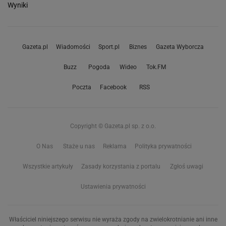
Wyniki
Gazeta.pl
Wiadomości
Sport.pl
Biznes
Gazeta Wyborcza
Buzz
Pogoda
Wideo
Tok.FM
Poczta
Facebook
RSS
Copyright © Gazeta.pl sp. z o.o.
O Nas
Staże u nas
Reklama
Polityka prywatności
Wszystkie artykuły
Zasady korzystania z portalu
Zgłoś uwagi
Ustawienia prywatności
Właściciel niniejszego serwisu nie wyraża zgody na zwielokrotnianie ani inne