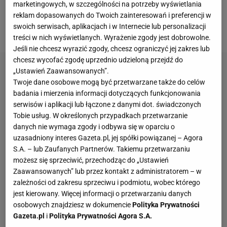
europejskich pucharów, który wygrał pierwsze
marketingowych, w szczególności na potrzeby wyświetlania
spotkanie 4:0, kwalifikował się do kolejnej rundy
reklam dopasowanych do Twoich zainteresowań i preferencji w
swoich serwisach, aplikacjach i w Internecie lub personalizacji
rozgrywek.
treści w nich wyświetlanych. Wyrażenie zgody jest dobrowolne.
Jeśli nie chcesz wyrazić zgody, chcesz ograniczyć jej zakres lub
chcesz wycofać zgodę uprzednio udzieloną przejdź do
„Ustawień Zaawansowanych”.
Twoje dane osobowe mogą być przetwarzane także do celów
badania i mierzenia informacji dotyczących funkcjonowania
serwisów i aplikacji lub łączone z danymi dot. świadczonych
Tobie usług. W określonych przypadkach przetwarzanie
danych nie wymaga zgody i odbywa się w oparciu o
uzasadniony interes Gazeta.pl, jej spółki powiązanej – Agora
S.A. – lub Zaufanych Partnerów. Takiemu przetwarzaniu
możesz się sprzeciwić, przechodząc do „Ustawień
Zaawansowanych” lub przez kontakt z administratorem – w
zależności od zakresu sprzeciwu i podmiotu, wobec którego
jest kierowany. Więcej informacji o przetwarzaniu danych
osobowych znajdziesz w dokumencie
Polityka Prywatności
Gazeta.pl
i
Polityka Prywatności Agora S.A.