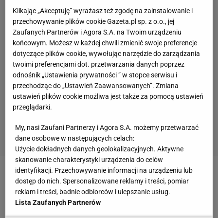
Klikając „Akceptuję” wyrażasz też zgodę na zainstalowanie i
przechowywanie plików cookie Gazeta.pl sp. z o.o., jej
Zaufanych Partnerów i Agora S.A. na Twoim urządzeniu
końcowym. Możesz w każdej chwili zmienić swoje preferencje
dotyczące plików cookie, wywołując narzędzie do zarządzania
twoimi preferencjami dot. przetwarzania danych poprzez
odnośnik „Ustawienia prywatności ” w stopce serwisu i
przechodząc do „Ustawień Zaawansowanych”. Zmiana
ustawień plików cookie możliwa jest także za pomocą ustawień
przeglądarki.
My, nasi Zaufani Partnerzy i Agora S.A. możemy przetwarzać
dane osobowe w następujących celach:
Użycie dokładnych danych geolokalizacyjnych. Aktywne
skanowanie charakterystyki urządzenia do celów
identyfikacji. Przechowywanie informacji na urządzeniu lub
Niemożliwe stało się jednak możliwe i po fatalnym
dostęp do nich. Spersonalizowane reklamy i treści, pomiar
występie na Camp Nou paryżanie pożegnali się z
reklam i treści, badnie odbiorców i ulepszanie usług.
Lista Zaufanych Partnerów
Ligą Mistrzów, tracąc awans w piątej minucie