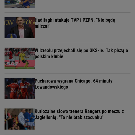
Haditaghi atakuje TVP i PZPN. "Nie będę
milczał"
W Izrealu przejechali się po GKS-ie. Tak piszą o
polskim klubie
Pucharowa wygrana Chicago. 64 minuty
Lewandowskiego
Kuriozalne słowa trenera Rangers po meczu z
Jagiellonią. "To nie brak szacunku"