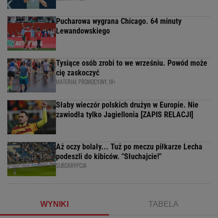
Pucharowa wygrana Chicago. 64 minuty
Lewandowskiego
Tysiące osób zrobi to we wrześniu. Powód może
cię zaskoczyć
MATERIAŁ PROMOCYJNY, 18+
Słaby wieczór polskich drużyn w Europie. Nie
zawiodła tylko Jagiellonia [ZAPIS RELACJI]
Aż oczy bolały... Tuż po meczu piłkarze Lecha
podeszli do kibiców. "Słuchajcie!"
SUBSKRYPCJA
WYNIKI
TABELA