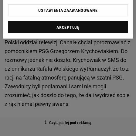
doliczonego czasu gry drugiej połowy. Podopieczni
Unaia Emery'ego po meczu byli załamani i w
USTAWIENIA ZAAWANSOWANE
większości odmówili udzielenia wywiadów
dziennikarzom.
AKCEPTUJĘ
Polski oddział telewizji Canal+ chciał porozmawiać z
pomocnikiem PSG Grzegorzem Krychowiakiem. Do
rozmowy jednak nie doszło. Krychowiak w SMS do
dziennikarza Rafała Wolskiego wytłumaczył, że to z
racji na fatalną atmosferę panującą w szatni PSG.
Zawodnicy
byli podłamani i sami nie mogli
zrozumieć, jak doszło do tego, że dali wydrzeć sobie
z rąk niemal pewny awans.