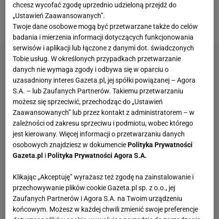
chcesz wycofać zgodę uprzednio udzieloną przejdź do
ostatnich sekundach
gry
, dały Barcelonie
„Ustawień Zaawansowanych”.
niewiarygodny powrót i awans do ćwierćfinału LM.
Twoje dane osobowe mogą być przetwarzane także do celów
badania i mierzenia informacji dotyczących funkcjonowania
serwisów i aplikacji lub łączone z danymi dot. świadczonych
Tobie usług. W określonych przypadkach przetwarzanie
danych nie wymaga zgody i odbywa się w oparciu o
uzasadniony interes Gazeta.pl, jej spółki powiązanej – Agora
S.A. – lub Zaufanych Partnerów. Takiemu przetwarzaniu
możesz się sprzeciwić, przechodząc do „Ustawień
Zaawansowanych” lub przez kontakt z administratorem – w
zależności od zakresu sprzeciwu i podmiotu, wobec którego
jest kierowany. Więcej informacji o przetwarzaniu danych
osobowych znajdziesz w dokumencie
Polityka Prywatności
Gazeta.pl
i
Polityka Prywatności Agora S.A.
Klikając „Akceptuję” wyrażasz też zgodę na zainstalowanie i
przechowywanie plików cookie Gazeta.pl sp. z o.o., jej
Zaufanych Partnerów i Agora S.A. na Twoim urządzeniu
końcowym. Możesz w każdej chwili zmienić swoje preferencje