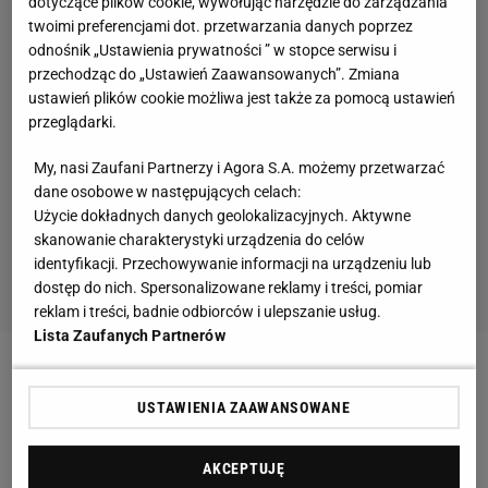
dotyczące plików cookie, wywołując narzędzie do zarządzania
twoimi preferencjami dot. przetwarzania danych poprzez
odnośnik „Ustawienia prywatności ” w stopce serwisu i
przechodząc do „Ustawień Zaawansowanych”. Zmiana
ustawień plików cookie możliwa jest także za pomocą ustawień
przeglądarki.
My, nasi Zaufani Partnerzy i Agora S.A. możemy przetwarzać
dane osobowe w następujących celach:
Użycie dokładnych danych geolokalizacyjnych. Aktywne
skanowanie charakterystyki urządzenia do celów
identyfikacji. Przechowywanie informacji na urządzeniu lub
dostęp do nich. Spersonalizowane reklamy i treści, pomiar
reklam i treści, badnie odbiorców i ulepszanie usług.
Lista Zaufanych Partnerów
Z radości oszalała Barcelona, w to co się tam
USTAWIENIA ZAAWANSOWANE
wydarzyło uwierzyć nie mogli kibice na całym
świecie. Niedowierzali też eksperci w jednej z
AKCEPTUJĘ
angielskich telewizji. Byli nimi
Rio Ferdinand
,
Steven