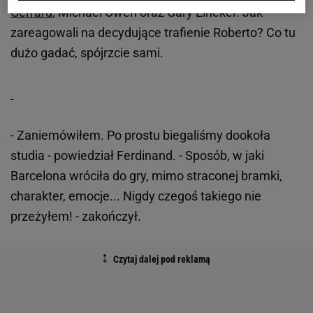
Gerrard
, Michael Owen oraz Gary Lineker. Jak
zareagowali na decydujące trafienie Roberto? Co tu
dużo gadać, spójrzcie sami.
- Zaniemówiłem. Po prostu biegaliśmy dookoła
studia - powiedział Ferdinand. - Sposób, w jaki
Barcelona wróciła do gry, mimo straconej bramki,
charakter, emocje... Nigdy czegoś takiego nie
przeżyłem! - zakończył.