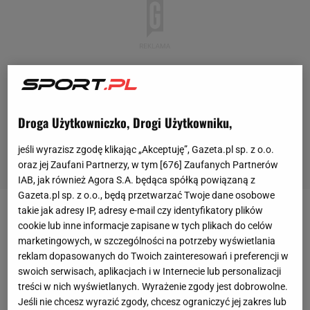
Droga Użytkowniczko, Drogi Użytkowniku,
jeśli wyrazisz zgodę klikając „Akceptuję”, Gazeta.pl sp. z o.o.
oraz jej Zaufani Partnerzy, w tym [
676
] Zaufanych Partnerów
IAB, jak również Agora S.A. będąca spółką powiązaną z
Gazeta.pl sp. z o.o., będą przetwarzać Twoje dane osobowe
takie jak adresy IP, adresy e-mail czy identyfikatory plików
Do 88. minuty na Camp Nou gospodarze prowadzili
cookie lub inne informacje zapisane w tych plikach do celów
z mistrzami Francji 3:1 i do awansu potrzebowali aż
marketingowych, w szczególności na potrzeby wyświetlania
reklam dopasowanych do Twoich zainteresowań i preferencji w
trzech bramek. I chociaż wydawało się to nierealne,
swoich serwisach, aplikacjach i w Internecie lub personalizacji
to udało im się to! Gole Neymara z rzutu wolnego i
treści w nich wyświetlanych. Wyrażenie zgody jest dobrowolne.
rzutu karnego oraz trafienie Sergiego Roberto w
Jeśli nie chcesz wyrazić zgody, chcesz ograniczyć jej zakres lub