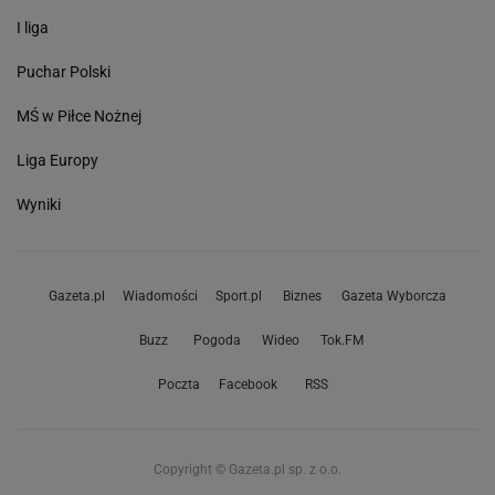
I liga
Puchar Polski
MŚ w Piłce Nożnej
Liga Europy
Wyniki
Gazeta.pl
Wiadomości
Sport.pl
Biznes
Gazeta Wyborcza
Buzz
Pogoda
Wideo
Tok.FM
Poczta
Facebook
RSS
Copyright © Gazeta.pl sp. z o.o.