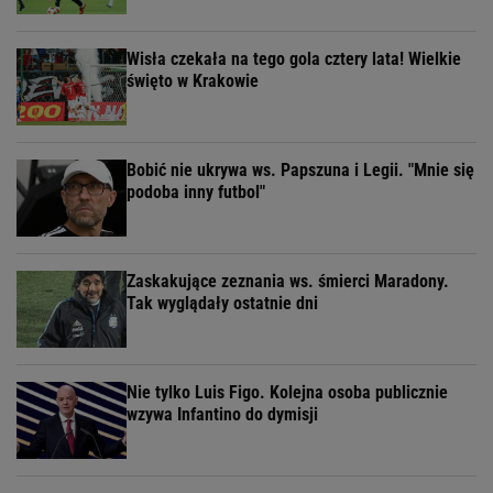
Wisła czekała na tego gola cztery lata! Wielkie
święto w Krakowie
Bobić nie ukrywa ws. Papszuna i Legii. "Mnie się
podoba inny futbol"
Zaskakujące zeznania ws. śmierci Maradony.
Tak wyglądały ostatnie dni
Nie tylko Luis Figo. Kolejna osoba publicznie
wzywa Infantino do dymisji