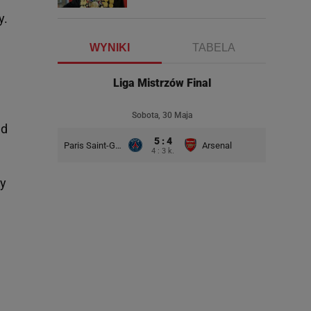
y.
WYNIKI
TABELA
Liga Mistrzów Final
Sobota, 30 Maja
ed
5 : 4
Paris Saint-Germain
Arsenal
4 : 3 k.
my