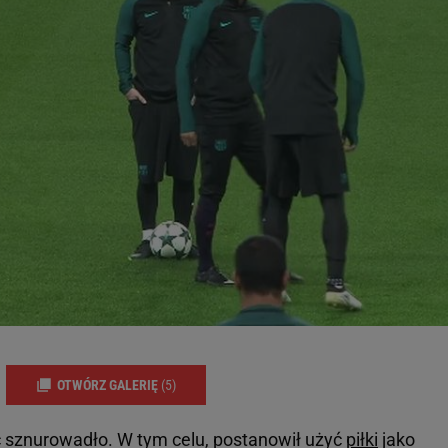
OTWÓRZ GALERIĘ
(5)
ać sznurowadło. W tym celu, postanowił użyć
piłki
jako