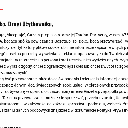
ko, Drogi Użytkowniku,
jąc „Akceptuję”, Gazeta.pl sp. z o.o. oraz jej Zaufani Partnerzy, w tym [
67
.A. będąca spółką powiązaną z Gazeta.pl sp. z o.o., będą przetwarzać T
ail czy identyfikatory plików cookie lub inne informacje zapisane w tych p
gólności na potrzeby wyświetlania reklam dopasowanych do Twoich zain
acjach i w Internecie lub personalizacji treści w nich wyświetlanych. Wyr
cesz wyrazić zgody, chcesz ograniczyć jej zakres lub chcesz wycofać zgo
aawansowanych”.
 być przetwarzane także do celów badania i mierzenia informacji dot
 łączone z danymi dot. świadczonych Tobie usług. W określonych przypad
i odbywa się w oparciu o uzasadniony interes Gazeta.pl, jej spółki powi
. Takiemu przetwarzaniu możesz się sprzeciwić, przechodząc do „Ust
nistratorem – w zależności od zakresu sprzeciwu i podmiotu, wobec które
etwarzaniu danych osobowych znajdziesz w dokumencie
Polityka Prywatn