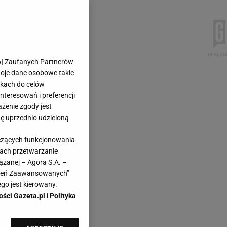
6
] Zaufanych Partnerów
woje dane osobowe takie
likach do celów
teresowań i preferencji
ażenie zgody jest
dę uprzednio udzieloną
yczących funkcjonowania
kach przetwarzanie
ązanej – Agora S.A. –
awień Zaawansowanych”
go jest kierowany.
ości Gazeta.pl
i
Polityka