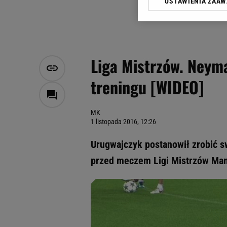
USTAWIENIA ZAA
Klikając „Akceptuję” wyra
Zaufanych Partnerów i A
dotyczące plików cookie,
odnośnik „Ustawienia pr
plików cookie możliwa je
Liga Mistrzów. Neyma
My, nasi Zaufani Partne
treningu [WIDEO]
Użycie dokładnych danych
Przechowywanie informacji
badnie odbiorców i uleps
MK
1 listopada 2016, 12:26
Urugwajczyk postanowił zrobić s
przed meczem Ligi Mistrzów Manc