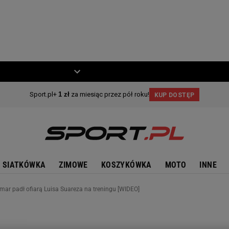
ZIECKO
MOTO
SIATKÓWKA
ZIMOWE
KOSZYKÓWKA
MOTO
INNE
mar padł ofiarą Luisa Suareza na treningu [WIDEO]