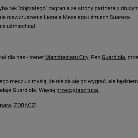
yba tak "dojrzałego" zagrania ze strony partnera z drużyn
ale niewzruszenie Lionela Messiego i śmiech Suareza
 się uśmiechnął.
finał dla nas - trener
Manchesteru City
, Pep
Guardiola
, prz
.
ego meczu z myślą, że nie da się go wygrać, ale będzie
dodaje Guardiola. Więcej
przeczytasz tutaj
.
mara [ZOBACZ]