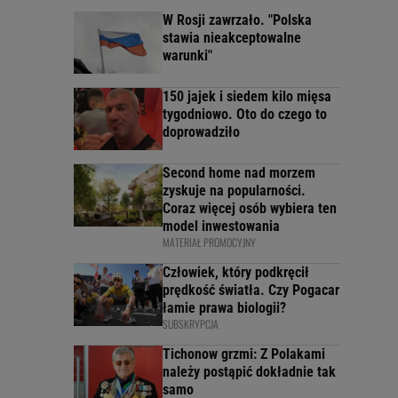
W Rosji zawrzało. "Polska
stawia nieakceptowalne
warunki"
150 jajek i siedem kilo mięsa
tygodniowo. Oto do czego to
doprowadziło
Second home nad morzem
zyskuje na popularności.
Coraz więcej osób wybiera ten
model inwestowania
MATERIAŁ PROMOCYJNY
Człowiek, który podkręcił
prędkość światła. Czy Pogacar
łamie prawa biologii?
SUBSKRYPCJA
Tichonow grzmi: Z Polakami
należy postąpić dokładnie tak
samo