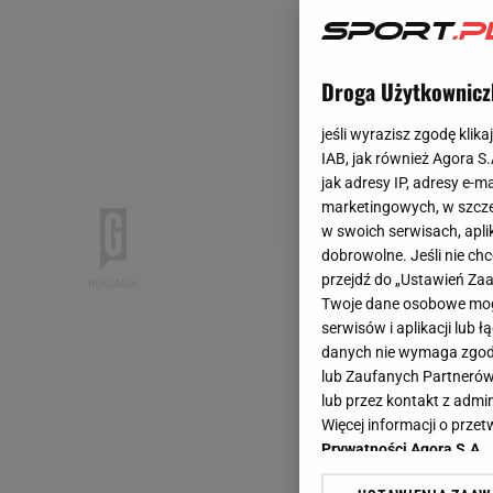
Droga Użytkownicz
jeśli wyrazisz zgodę klika
IAB, jak również Agora S
jak adresy IP, adresy e-m
marketingowych, w szcze
w swoich serwisach, aplik
dobrowolne. Jeśli nie ch
przejdź do „Ustawień Z
Twoje dane osobowe mogą
serwisów i aplikacji lub
danych nie wymaga zgody 
lub Zaufanych Partnerów
lub przez kontakt z admi
Więcej informacji o prz
Prywatności Agora S.A.