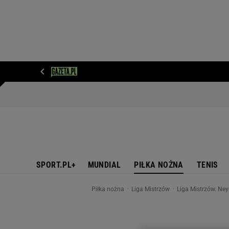
WIADOMOŚCI
NEXT
SPORT
PLOTEK
D
SPORT.PL+
MUNDIAL
PIŁKA NOŻNA
TENIS
Piłka nożna
Liga Mistrzów
Liga Mistrzów. Ney