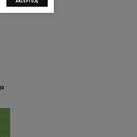
AKCEPTUJĘ
l sp. z o.o., jej
ić swoje preferencje
arzania danych poprzez
ych”. Zmiana ustawień
ach:
 celów identyfikacji.
omiar reklam i treści,
gu