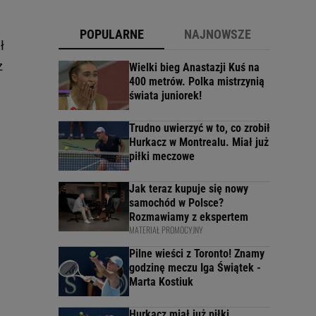
POPULARNE
NAJNOWSZE
ł
z
Wielki bieg Anastazji Kuś na
400 metrów. Polka mistrzynią
świata juniorek!
Trudno uwierzyć w to, co zrobił
Hurkacz w Montrealu. Miał już
piłki meczowe
Jak teraz kupuje się nowy
samochód w Polsce?
Rozmawiamy z ekspertem
MATERIAŁ PROMOCYJNY
Pilne wieści z Toronto! Znamy
godzinę meczu Iga Świątek -
Marta Kostiuk
Hurkacz miał już piłki