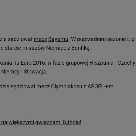
dzie sędziował
mecz
Bayernu
. W poprzednim sezonie Ligi
e starcie mistrzów Niemiec z Benfiką.
tkania na
Euro
2016: w fazie grupowej Hiszpania - Czechy 
łu Niemcy -
Słowacja
.
będzie sędziował mecz Olympiakosu z APOEL-em.
yć największymi gwiazdami futbolu!