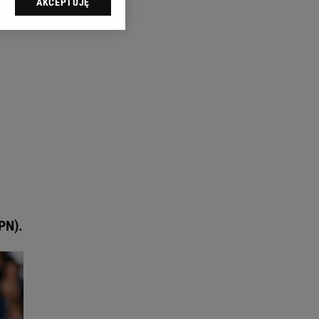
AKCEPTUJĘ
l sp. z o.o., jej
ić swoje preferencje
arzania danych poprzez
ych”. Zmiana ustawień
ach:
 celów identyfikacji.
omiar reklam i treści,
PN).