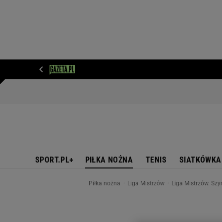
WIADOMOŚCI
NEXT
SPORT
PLOTEK
D
SPORT.PL+
PIŁKA NOŻNA
TENIS
SIATKÓWKA
Piłka nożna
Liga Mistrzów
Liga Mistrzów. Sz