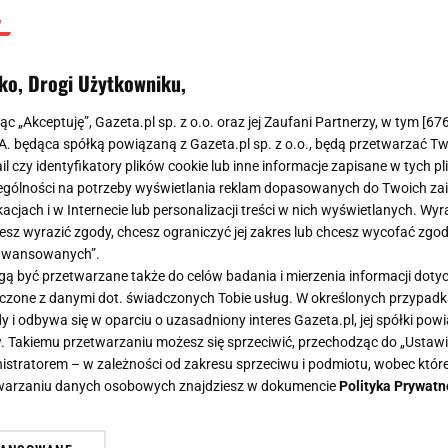
ko, Drogi Użytkowniku,
jąc „Akceptuję”, Gazeta.pl sp. z o.o. oraz jej Zaufani Partnerzy, w tym [
67
.A. będąca spółką powiązaną z Gazeta.pl sp. z o.o., będą przetwarzać T
ail czy identyfikatory plików cookie lub inne informacje zapisane w tych p
gólności na potrzeby wyświetlania reklam dopasowanych do Twoich zain
acjach i w Internecie lub personalizacji treści w nich wyświetlanych. Wyr
cesz wyrazić zgody, chcesz ograniczyć jej zakres lub chcesz wycofać zgo
aawansowanych”.
 być przetwarzane także do celów badania i mierzenia informacji dot
 łączone z danymi dot. świadczonych Tobie usług. W określonych przypad
i odbywa się w oparciu o uzasadniony interes Gazeta.pl, jej spółki powi
. Takiemu przetwarzaniu możesz się sprzeciwić, przechodząc do „Ust
nistratorem – w zależności od zakresu sprzeciwu i podmiotu, wobec które
etwarzaniu danych osobowych znajdziesz w dokumencie
Polityka Prywatn