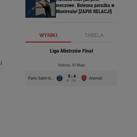
meczowe. Bolesna porażka w
Montrealu! [ZAPIS RELACJI]
WYNIKI
TABELA
Liga Mistrzów Final
i
Sobota, 30 Maja
5 : 4
Paris Saint-Germain
Arsenal
4 : 3 k.