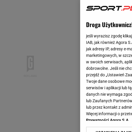
Droga Użytkownicz
jeśli wyrazisz zgodę klika
IAB, jak również Agora S
jak adresy IP, adresy e-m
marketingowych, w szcze
w swoich serwisach, aplik
dobrowolne. Jeśli nie ch
przejdź do „Ustawień Z
Twoje dane osobowe mogą
serwisów i aplikacji lub
danych nie wymaga zgody 
lub Zaufanych Partnerów
lub przez kontakt z admi
Więcej informacji o prz
Prywatności Agora S.A.