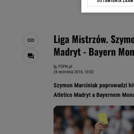
USTAWIENIA ZAA
Klikając „Akceptuję” wyra
Zaufanych Partnerów i A
dotyczące plików cookie,
odnośnik „Ustawienia pr
plików cookie możliwa je
Liga Mistrzów. Szym
My, nasi Zaufani Partne
Madryt - Bayern Mo
Użycie dokładnych danych
Przechowywanie informacji
badnie odbiorców i uleps
lg, PZPN.pl
26 września 2016, 10:02
Szymon Marciniak poprowadzi hit
Atletico Madryt a Bayernem Mona