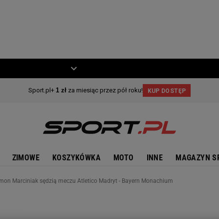
ZIECKO
MOTO
ZIMOWE
KOSZYKÓWKA
MOTO
INNE
MAGAZYN S
ymon Marciniak sędzią meczu Atletico Madryt - Bayern Monachium