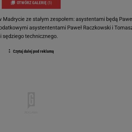
OTWÓRZ GALERIĘ
(5)
w Madrycie ze stałym zespołem: asystentami będą Pawe
, dodatkowymi asystententami Paweł Raczkowski i Tomas
li sędziego technicznego.