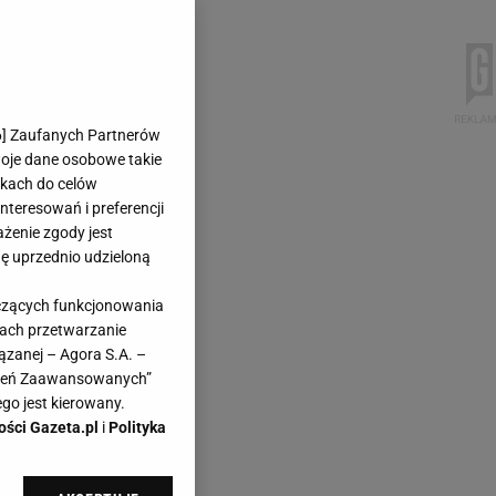
6
] Zaufanych Partnerów
woje dane osobowe takie
likach do celów
teresowań i preferencji
ażenie zgody jest
dę uprzednio udzieloną
yczących funkcjonowania
kach przetwarzanie
ązanej – Agora S.A. –
awień Zaawansowanych”
go jest kierowany.
ości Gazeta.pl
i
Polityka