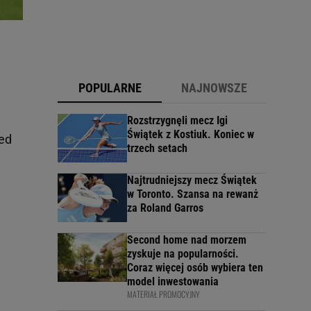
POPULARNE
NAJNOWSZE
Rozstrzygnęli mecz Igi
Świątek z Kostiuk. Koniec w
ed
trzech setach
Najtrudniejszy mecz Świątek
w Toronto. Szansa na rewanż
za Roland Garros
Second home nad morzem
zyskuje na popularności.
Coraz więcej osób wybiera ten
model inwestowania
MATERIAŁ PROMOCYJNY