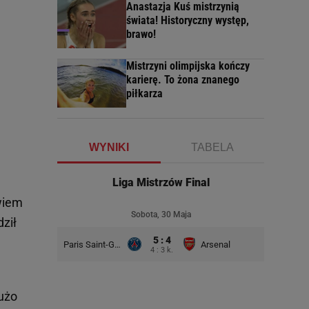
Anastazja Kuś mistrzynią
świata! Historyczny występ,
brawo!
Mistrzyni olimpijska kończy
karierę. To żona znanego
piłkarza
WYNIKI
TABELA
Liga Mistrzów Final
 wiem
Sobota, 30 Maja
ził
5 : 4
Paris Saint-Germain
Arsenal
4 : 3 k.
dużo