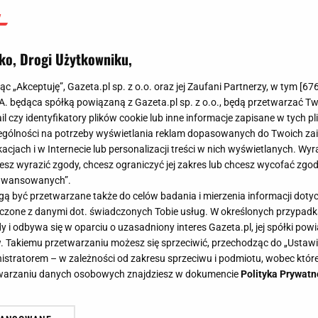
ko, Drogi Użytkowniku,
jąc „Akceptuję”, Gazeta.pl sp. z o.o. oraz jej Zaufani Partnerzy, w tym [
67
.A. będąca spółką powiązaną z Gazeta.pl sp. z o.o., będą przetwarzać T
ail czy identyfikatory plików cookie lub inne informacje zapisane w tych p
gólności na potrzeby wyświetlania reklam dopasowanych do Twoich zain
acjach i w Internecie lub personalizacji treści w nich wyświetlanych. Wyr
cesz wyrazić zgody, chcesz ograniczyć jej zakres lub chcesz wycofać zgo
aawansowanych”.
 być przetwarzane także do celów badania i mierzenia informacji dot
 łączone z danymi dot. świadczonych Tobie usług. W określonych przypad
i odbywa się w oparciu o uzasadniony interes Gazeta.pl, jej spółki powi
. Takiemu przetwarzaniu możesz się sprzeciwić, przechodząc do „Ust
nistratorem – w zależności od zakresu sprzeciwu i podmiotu, wobec które
etwarzaniu danych osobowych znajdziesz w dokumencie
Polityka Prywatn