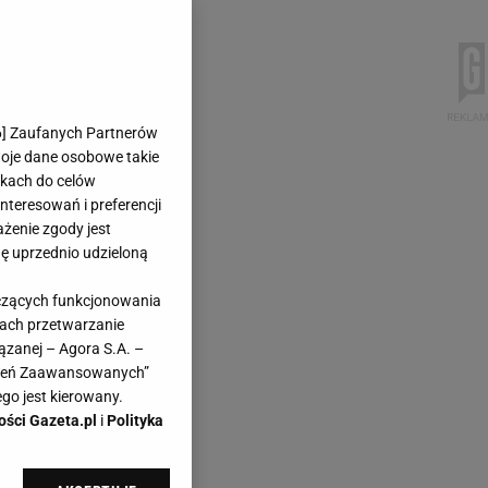
6
] Zaufanych Partnerów
woje dane osobowe takie
likach do celów
teresowań i preferencji
ażenie zgody jest
dę uprzednio udzieloną
yczących funkcjonowania
kach przetwarzanie
ązanej – Agora S.A. –
awień Zaawansowanych”
go jest kierowany.
ości Gazeta.pl
i
Polityka