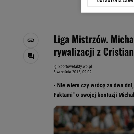
USTAWIENIA ZAA
Klikając „Akceptuję” wyra
Zaufanych Partnerów i A
dotyczące plików cookie,
odnośnik „Ustawienia pr
plików cookie możliwa je
Liga Mistrzów. Micha
My, nasi Zaufani Partne
rywalizacji z Cristia
Użycie dokładnych danych
Przechowywanie informacji
badnie odbiorców i uleps
lg, Sportowefakty.wp.pl
8 września 2016, 09:02
- Nie wiem czy wrócę za dwa dni
Faktami" o swojej kontuzji Micha