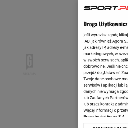
Droga Użytkownicz
jeśli wyrazisz zgodę klika
IAB, jak również Agora S
jak adresy IP, adresy e-m
marketingowych, w szcze
w swoich serwisach, aplik
dobrowolne. Jeśli nie ch
przejdź do „Ustawień Z
Twoje dane osobowe mogą
serwisów i aplikacji lub
danych nie wymaga zgody 
lub Zaufanych Partnerów
lub przez kontakt z admi
Więcej informacji o prz
Prywatności Agora S.A.