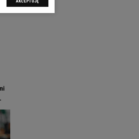
AKCEPTUJĘ
l sp. z o.o., jej
ić swoje preferencje
arzania danych poprzez
ych”. Zmiana ustawień
ach:
 celów identyfikacji.
omiar reklam i treści,
mi
.