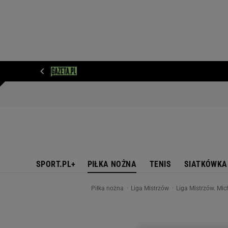
WIADOMOŚCI
NEXT
SPORT
PLOTEK
D
SPORT.PL+
PIŁKA NOŻNA
TENIS
SIATKÓWKA
Piłka nożna
Liga Mistrzów
Liga Mistrzów. Mich