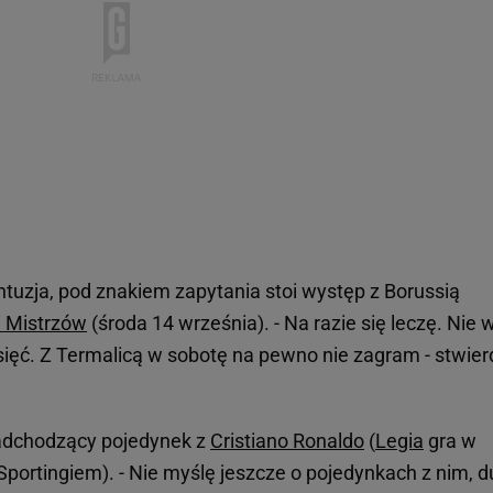
tuzja, pod znakiem zapytania stoi występ z Borussią
i Mistrzów
(środa 14 września). - Na razie się leczę. Nie
sięć. Z Termalicą w sobotę na pewno nie zagram - stwierd
adchodzący pojedynek z
Cristiano Ronaldo
(
Legia
gra w
Sportingiem). - Nie myślę jeszcze o pojedynkach z nim, 