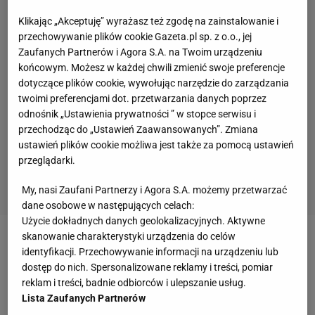
Klikając „Akceptuję” wyrażasz też zgodę na zainstalowanie i
przechowywanie plików cookie Gazeta.pl sp. z o.o., jej
Zaufanych Partnerów i Agora S.A. na Twoim urządzeniu
końcowym. Możesz w każdej chwili zmienić swoje preferencje
dotyczące plików cookie, wywołując narzędzie do zarządzania
twoimi preferencjami dot. przetwarzania danych poprzez
odnośnik „Ustawienia prywatności ” w stopce serwisu i
przechodząc do „Ustawień Zaawansowanych”. Zmiana
ustawień plików cookie możliwa jest także za pomocą ustawień
przeglądarki.
My, nasi Zaufani Partnerzy i Agora S.A. możemy przetwarzać
dane osobowe w następujących celach:
Użycie dokładnych danych geolokalizacyjnych. Aktywne
skanowanie charakterystyki urządzenia do celów
- Zostało kilka dni do meczu na Camp Nou, mam
identyfikacji. Przechowywanie informacji na urządzeniu lub
nadzieję, że będę mógł zagrać! - napisał
dostęp do nich. Spersonalizowane reklamy i treści, pomiar
reklam i treści, badnie odbiorców i ulepszanie usług.
Lewandowski
na Twitterze.
Lista Zaufanych Partnerów