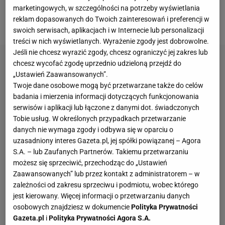
Jeśli tak, to prawdopodobnie będzie musiał założyć
marketingowych, w szczególności na potrzeby wyświetlania
reklam dopasowanych do Twoich zainteresowań i preferencji w
specjalną maskę.
swoich serwisach, aplikacjach i w Internecie lub personalizacji
treści w nich wyświetlanych. Wyrażenie zgody jest dobrowolne.
Jeśli nie chcesz wyrazić zgody, chcesz ograniczyć jej zakres lub
chcesz wycofać zgodę uprzednio udzieloną przejdź do
„Ustawień Zaawansowanych”.
Twoje dane osobowe mogą być przetwarzane także do celów
badania i mierzenia informacji dotyczących funkcjonowania
serwisów i aplikacji lub łączone z danymi dot. świadczonych
Tobie usług. W określonych przypadkach przetwarzanie
danych nie wymaga zgody i odbywa się w oparciu o
uzasadniony interes Gazeta.pl, jej spółki powiązanej – Agora
S.A. – lub Zaufanych Partnerów. Takiemu przetwarzaniu
możesz się sprzeciwić, przechodząc do „Ustawień
Zaawansowanych” lub przez kontakt z administratorem – w
zależności od zakresu sprzeciwu i podmiotu, wobec którego
jest kierowany. Więcej informacji o przetwarzaniu danych
osobowych znajdziesz w dokumencie
Polityka Prywatności
Gazeta.pl
i
Polityka Prywatności Agora S.A.