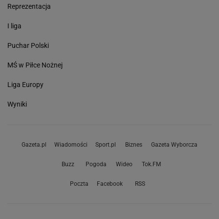
Reprezentacja
I liga
Puchar Polski
MŚ w Piłce Nożnej
Liga Europy
Wyniki
Gazeta.pl
Wiadomości
Sport.pl
Biznes
Gazeta Wyborcza
Buzz
Pogoda
Wideo
Tok.FM
Poczta
Facebook
RSS