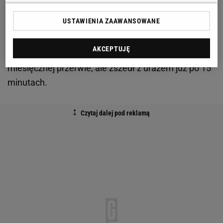
USTAWIENIA ZAAWANSOWANE
Za to
kontuzja
łydki Arjena Robbena eliminuje go z
AKCEPTUJĘ
gry do końca sezonu. We wtorek wrócił do gry po
miesięcznej przerwie, ale zszedł z urazem już po 15
minutach.