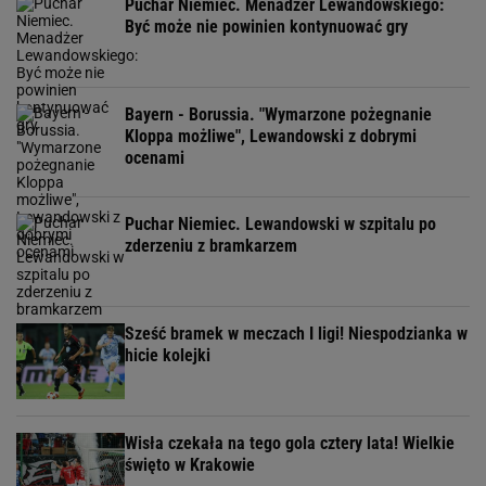
Puchar Niemiec. Menadżer Lewandowskiego:
Być może nie powinien kontynuować gry
Bayern - Borussia. "Wymarzone pożegnanie
Kloppa możliwe", Lewandowski z dobrymi
ocenami
Puchar Niemiec. Lewandowski w szpitalu po
zderzeniu z bramkarzem
Sześć bramek w meczach I ligi! Niespodzianka w
hicie kolejki
Wisła czekała na tego gola cztery lata! Wielkie
święto w Krakowie