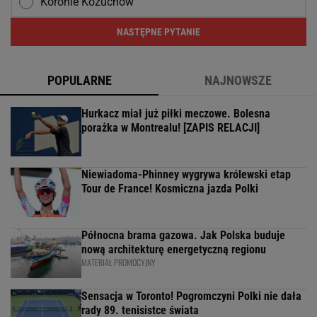
Koronie Kożuchów
NASTĘPNE PYTANIE
POPULARNE
NAJNOWSZE
Hurkacz miał już piłki meczowe. Bolesna
porażka w Montrealu! [ZAPIS RELACJI]
Niewiadoma-Phinney wygrywa królewski etap
Tour de France! Kosmiczna jazda Polki
Północna brama gazowa. Jak Polska buduje
nową architekturę energetyczną regionu
MATERIAŁ PROMOCYJNY
Sensacja w Toronto! Pogromczyni Polki nie dała
rady 89. tenisistce świata