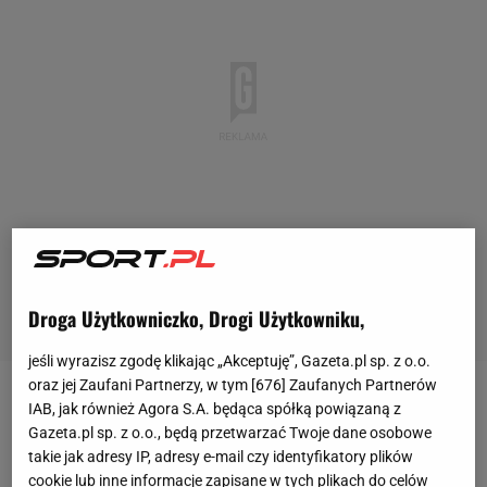
Droga Użytkowniczko, Drogi Użytkowniku,
jeśli wyrazisz zgodę klikając „Akceptuję”, Gazeta.pl sp. z o.o.
oraz jej Zaufani Partnerzy, w tym [
676
] Zaufanych Partnerów
Chcesz wiedzieć szybciej? Polub nasNa razie nie
IAB, jak również Agora S.A. będąca spółką powiązaną z
Gazeta.pl sp. z o.o., będą przetwarzać Twoje dane osobowe
wiadomo, czy Polak będzie mógł zagrać w
takie jak adresy IP, adresy e-mail czy identyfikatory plików
środowym
meczu
Ligi Mistrzów
z FC Barceloną.
cookie lub inne informacje zapisane w tych plikach do celów