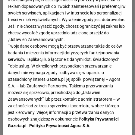
reklam dopasowanych do Twoich zainteresowań i preferencji w
swoich serwisach, aplikacjach i w Internecie lub personalizacji
treści w nich wyświetlanych. Wyrażenie zgody jest dobrowolne.
Jeśli nie chcesz wyrazić zgody, chcesz ograniczyć jej zakres lub
chcesz wycofać zgodę uprzednio udzieloną przejdź do
„Ustawień Zaawansowanych”.
Twoje dane osobowe mogą być przetwarzane także do celów
Ma dopiero 21 lat, a już znalazł się na liście 23
badania i mierzenia informacji dotyczących funkcjonowania
serwisów i aplikacji lub łączone z danymi dot. świadczonych
piłkarzy nominowanych do Złotej Piłki. Był jedynym
Tobie usług. W określonych przypadkach przetwarzanie
przedstawicielem Serie A. Powoli
przejmuje stery
danych nie wymaga zgody i odbywa się w oparciu o
również w reprezentacji Francji
- na Euro 2016
uzasadniony interes Gazeta.pl, jej spółki powiązanej – Agora
S.A. – lub Zaufanych Partnerów. Takiemu przetwarzaniu
powinien być liderem kadry Didiera Deschampsa. W
możesz się sprzeciwić, przechodząc do „Ustawień
jego wieku Michel Platini nadal grał w Nancy,
Zaawansowanych” lub przez kontakt z administratorem – w
Zinedine Zidane w Bordeaux, a
Franck Ribery
w
zależności od zakresu sprzeciwu i podmiotu, wobec którego
jest kierowany. Więcej informacji o przetwarzaniu danych
Brest w trzeciej
lidze francuskiej
. Cały czas się
osobowych znajdziesz w dokumencie
Polityka Prywatności
rozwija. - Jestem przekonany, że może się poprawić
Gazeta.pl
i
Polityka Prywatności Agora S.A.
jeszcze o 30-40 procent - przekonuje trener