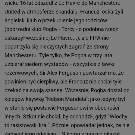
wieku 16 lat odszedł z Le Havre do Manchesteru
United w atmosferze skandalu. Francuzi oskarżyli
angielski klub o przekupienie jego rodziców
(poprzedni klub Pogby - Torcy - o podobną rzecz
oskarżył wcześniej Le Havre...), ale FIFA nie
dopatrzyła się nieczystych zagrań ze strony
Manchesteru. Tyle tylko, że Pogba w trzy lata
uzbierał siedem występów - wszystkie z ławki
rezerwowych. Sir Alex Ferguson powtarzał mu, że
powinien być cierpliwy, ale Francuz nie chciał tyle
czekać na swoją szansę. Wcześniej Pogba dostał od
kolegów ksywkę "Nelson Mandela"; jako jedyny był
w stanie się postawić Fergusonowi w obecności
innych. Szkot nie chciał, by odchodził, gdyż "Włochy
to rasistowski kraj". Później opowiadał jednak, że nie
żałował jego odejścia. - Nikomu z nas nie okazał