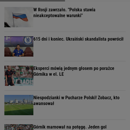
W Rosji zawrzało. "Polska stawia
nieakceptowalne warunki"
615 dni i koniec. Ukraiński skandalista powrócił
Eksperci mówią jednym głosem po porażce
Górnika w el. LE
Niespodzianki w Pucharze Polski! Zobacz, kto
awansował
Górnik marnował na potęgę. Jeden gol