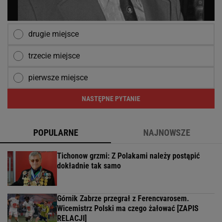
drugie miejsce
trzecie miejsce
pierwsze miejsce
NASTĘPNE PYTANIE
POPULARNE
NAJNOWSZE
Tichonow grzmi: Z Polakami należy postąpić
dokładnie tak samo
Górnik Zabrze przegrał z Ferencvarosem.
Wicemistrz Polski ma czego żałować [ZAPIS
RELACJI]