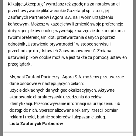
Klikając „Akceptuję” wyrażasz też zgodę na zainstalowanie i
Juventusu Massimiliano Allegri.
przechowywanie plików cookie Gazeta.pl sp. z o.o., jej
Zaufanych Partnerów i Agora S.A. na Twoim urządzeniu
Wpływ ojca
końcowym. Możesz w każdej chwili zmienić swoje preferencje
dotyczące plików cookie, wywołując narzędzie do zarządzania
W jego wieku mało kto przywiązuje taką wagę do
twoimi preferencjami dot. przetwarzania danych poprzez
odnośnik „Ustawienia prywatności ” w stopce serwisu i
profesjonalnego prowadzenia się. Ale Pogba
przechodząc do „Ustawień Zaawansowanych”. Zmiana
zatrudnił własnego fizjoterapeutę oraz dietetyka.
ustawień plików cookie możliwa jest także za pomocą ustawień
Tego, że profesjonalny futbol nie jest zwykłą grą,
przeglądarki.
tylko stylem życia, nauczył go ojciec. Fassou Antoine
My, nasi Zaufani Partnerzy i Agora S.A. możemy przetwarzać
Pogba przybył do Francji z Gwinei w latach 60.
dane osobowe w następujących celach:
Myślał o grze w piłkę, ale "kiedyś trzeba było
Użycie dokładnych danych geolokalizacyjnych. Aktywne
skanowanie charakterystyki urządzenia do celów
wybierać pomiędzy studiami i sportem". Wybrał
identyfikacji. Przechowywanie informacji na urządzeniu lub
bezpieczniejszą opcję. Jednak zadbał o to, by jego
dostęp do nich. Spersonalizowane reklamy i treści, pomiar
trzej synowie mogli spełniać swoje marzenia. Do
reklam i treści, badnie odbiorców i ulepszanie usług.
sprawy podszedł bardzo poważnie. Pokazywał im
Lista Zaufanych Partnerów
nagrania z najlepszymi piłkarzami na świecie. - Pele