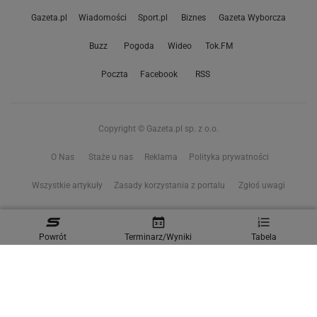
Gazeta.pl
Wiadomości
Sport.pl
Biznes
Gazeta Wyborcza
Buzz
Pogoda
Wideo
Tok.FM
Poczta
Facebook
RSS
Copyright © Gazeta.pl sp. z o.o.
O Nas
Staże u nas
Reklama
Polityka prywatności
Wszystkie artykuły
Zasady korzystania z portalu
Zgłoś uwagi
Ustawienia prywatności
Powrót
Terminarz/Wyniki
Tabela
Właściciel niniejszego serwisu nie wyraża zgody na zwielokrotnianie ani inne
korzystanie z utworów rozpowszechnionych w tym serwisie, w celu
eksploracji tekstów i danych. Więcej informacji w
zastrzeżeniu dot. eksploracji tekstów i danych