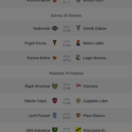
Wisła Kraków
Wisła Płock
2 : 1
Sobota, 08 Sierpnia
- : -
Radomiak
Górnik Zabrze
12:45
- : -
Pogoń Szczecin
Motor Lublin
15:30
- : -
Korona Kielce
Legia Warszawa
18:15
Niedziela, 09 Sierpnia
- : -
Śląsk Wrocław
Cracovia
12:45
- : -
Raków Częstochowa
Zagłębie Lubin
12:45
- : -
Lech Poznań
Piast Gliwice
15:30
- : -
GKS Katowice
Wieczysta Kraków