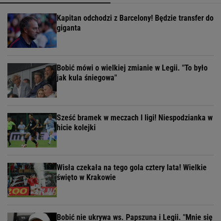
Kapitan odchodzi z Barcelony! Będzie transfer do
giganta
Bobić mówi o wielkiej zmianie w Legii. "To było
jak kula śniegowa"
Sześć bramek w meczach I ligi! Niespodzianka w
hicie kolejki
Wisła czekała na tego gola cztery lata! Wielkie
święto w Krakowie
Bobić nie ukrywa ws. Papszuna i Legii. "Mnie się