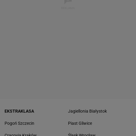
EKSTRAKLASA
Jagiellonia Białystok
Pogoń Szczecin
Piast Gliwice
Cracovia Kraków
Śląsk Wrocław