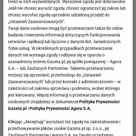
treści w nich wyświetlanych. Wyrażenie zgody jest dobrowolne.
Jeśli nie chcesz wyrazić zgody, chcesz ograniczyć jej zakres lub
chcesz wycofać zgodę uprzednio udzieloną przejdź do
„Ustawień Zaawansowanych”.
Twoje dane osobowe mogą być przetwarzane także do celów
badania i mierzenia informacji dotyczących funkcjonowania
serwisów i aplikacji lub łączone z danymi dot. świadczonych
Tobie usług. W określonych przypadkach przetwarzanie
danych nie wymaga zgody i odbywa się w oparciu o
uzasadniony interes Gazeta.pl, jej spółki powiązanej – Agora
S.A. – lub Zaufanych Partnerów. Takiemu przetwarzaniu
możesz się sprzeciwić, przechodząc do „Ustawień
Zaawansowanych” lub przez kontakt z administratorem – w
zależności od zakresu sprzeciwu i podmiotu, wobec którego
jest kierowany. Więcej informacji o przetwarzaniu danych
osobowych znajdziesz w dokumencie
Polityka Prywatności
Gazeta.pl
i
Polityka Prywatności Agora S.A.
Klikając „Akceptuję” wyrażasz też zgodę na zainstalowanie i
przechowywanie plików cookie Gazeta.pl sp. z o.o., jej
Zaufanych Partnerów i Agora S.A. na Twoim urządzeniu