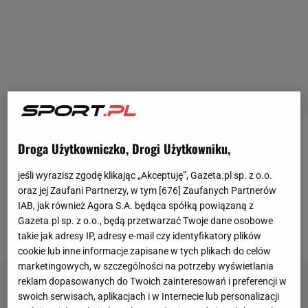
Droga Użytkowniczko, Drogi Użytkowniku,
Działacze
Cracovii
od kilku tygodni negocjowali
transfer
obrońcy. Władze Polonii Bytom przyjęły
jeśli wyrazisz zgodę klikając „Akceptuję”, Gazeta.pl sp. z o.o.
dopiero trzecią ofertę krakowian opiewającą na ok.
oraz jej Zaufani Partnerzy, w tym [
676
] Zaufanych Partnerów
IAB, jak również Agora S.A. będąca spółką powiązaną z
300 tys. zł. Poza tym Żytko zrzekł się części
Gazeta.pl sp. z o.o., będą przetwarzać Twoje dane osobowe
zaległości kontraktowych.
takie jak adresy IP, adresy e-mail czy identyfikatory plików
cookie lub inne informacje zapisane w tych plikach do celów
marketingowych, w szczególności na potrzeby wyświetlania
reklam dopasowanych do Twoich zainteresowań i preferencji w
swoich serwisach, aplikacjach i w Internecie lub personalizacji