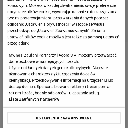
końcowym. Możesz w każdej chwili zmienić swoje preferencje
dotyczące plików cookie, wywołując narzędzie do zarządzania
twoimi preferencjami dot. przetwarzania danych poprzez
odnośnik „Ustawienia prywatności ” w stopce serwisu i
przechodząc do „Ustawień Zaawansowanych”. Zmiana
ustawień plików cookie możliwa jest także za pomocą ustawień
przeglądarki.
- W Bytomiu wiedzieli, że chcę grać w
Cracovii
, ale
My, nasi Zaufani Partnerzy i Agora S.A. możemy przetwarzać
dane osobowe w następujących celach:
nikomu nie przystawiałem pistoletu do głowy -
Użycie dokładnych danych geolokalizacyjnych. Aktywne
mówił "Gazecie" obrońca, który będzie trzecim
skanowanie charakterystyki urządzenia do celów
nominalnym stoperem w
kadrze
Cracovii.
identyfikacji. Przechowywanie informacji na urządzeniu lub
dostęp do nich. Spersonalizowane reklamy i treści, pomiar
Żytko będzie rywalizował o miejsce w
składzie
z
reklam i treści, badnie odbiorców i ulepszanie usług.
Lista Zaufanych Partnerów
Miloszem Kosanoviciem i Łukaszem
Nawotczyńskim.
USTAWIENIA ZAAWANSOWANE