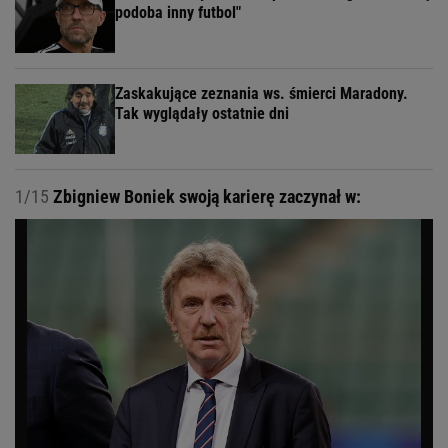
podoba inny futbol"
Zaskakujące zeznania ws. śmierci Maradony.
Tak wyglądały ostatnie dni
1/15
Zbigniew Boniek swoją karierę zaczynał w: