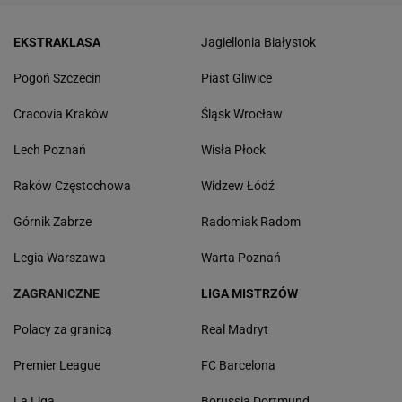
EKSTRAKLASA
Jagiellonia Białystok
Pogoń Szczecin
Piast Gliwice
Cracovia Kraków
Śląsk Wrocław
Lech Poznań
Wisła Płock
Raków Częstochowa
Widzew Łódź
Górnik Zabrze
Radomiak Radom
Legia Warszawa
Warta Poznań
ZAGRANICZNE
LIGA MISTRZÓW
Polacy za granicą
Real Madryt
Premier League
FC Barcelona
La Liga
Borussia Dortmund