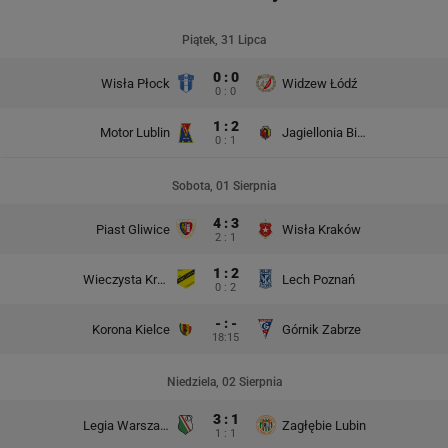
Piątek, 31 Lipca
0 : 0
Wisła Płock
Widzew Łódź
0 : 0
1 : 2
Motor Lublin
Jagiellonia Białystok
0 : 1
Sobota, 01 Sierpnia
4 : 3
Piast Gliwice
Wisła Kraków
2 : 1
1 : 2
Wieczysta Kraków
Lech Poznań
0 : 2
- : -
Korona Kielce
Górnik Zabrze
18:15
Niedziela, 02 Sierpnia
3 : 1
Legia Warszawa
Zagłębie Lubin
1 : 1