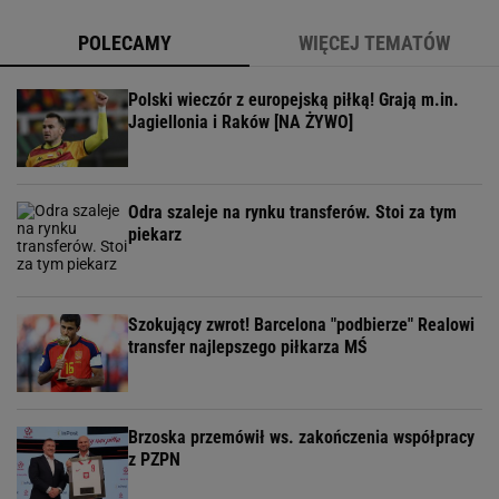
POLECAMY
WIĘCEJ TEMATÓW
Polski wieczór z europejską piłką! Grają m.in.
Jagiellonia i Raków [NA ŻYWO]
Odra szaleje na rynku transferów. Stoi za tym
piekarz
Szokujący zwrot! Barcelona "podbierze" Realowi
transfer najlepszego piłkarza MŚ
Brzoska przemówił ws. zakończenia współpracy
z PZPN