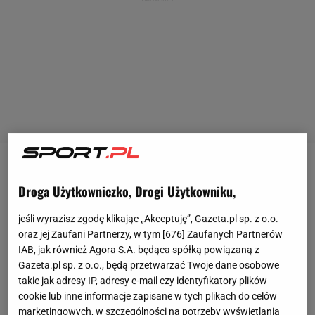
- Będziemy się im przyglądać - mówi członek
Droga Użytkowniczko, Drogi Użytkowniku,
zarządu Odry Wodzisław Dariusz Kozielski. Działacz
Odry potwierdza również informację, że Brasilia
jeśli wyrazisz zgodę klikając „Akceptuję”, Gazeta.pl sp. z o.o.
oraz jej Zaufani Partnerzy, w tym [
676
] Zaufanych Partnerów
zaakceptował zaproponowane przez klub warunki
IAB, jak również Agora S.A. będąca spółką powiązaną z
kontraktu. - Teraz
ruch
należy do nas, ale jeszcze się
Gazeta.pl sp. z o.o., będą przetwarzać Twoje dane osobowe
zastanawiamy. Licząc z dwójką
piłkarzy
, która dzisiaj
takie jak adresy IP, adresy e-mail czy identyfikatory plików
dotarła na obóz, to w tej chwili mamy do dyspozycji
cookie lub inne informacje zapisane w tych plikach do celów
marketingowych, w szczególności na potrzeby wyświetlania