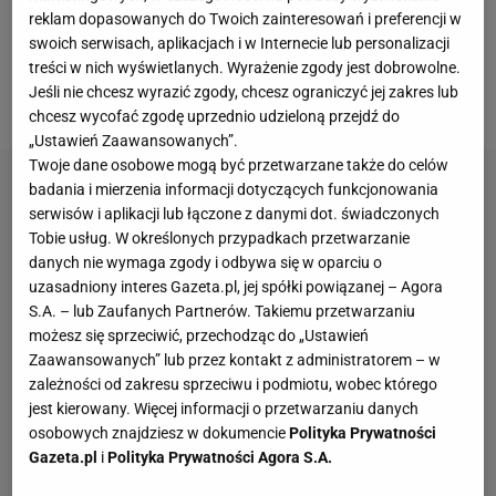
w Kleszczowie czterech lewych pomocników
reklam dopasowanych do Twoich zainteresowań i preferencji w
[dochodzą jeszcze John Felipe Donato oraz Koba
swoich serwisach, aplikacjach i w Internecie lub personalizacji
Szalamberidze - przyp.red.]. Może spośród nich uda
treści w nich wyświetlanych. Wyrażenie zgody jest dobrowolne.
Jeśli nie chcesz wyrazić zgody, chcesz ograniczyć jej zakres lub
się kogoś wybrać? - zastanawia się Kozielski.
chcesz wycofać zgodę uprzednio udzieloną przejdź do
„Ustawień Zaawansowanych”.
Twoje dane osobowe mogą być przetwarzane także do celów
badania i mierzenia informacji dotyczących funkcjonowania
serwisów i aplikacji lub łączone z danymi dot. świadczonych
Tobie usług. W określonych przypadkach przetwarzanie
danych nie wymaga zgody i odbywa się w oparciu o
uzasadniony interes Gazeta.pl, jej spółki powiązanej – Agora
S.A. – lub Zaufanych Partnerów. Takiemu przetwarzaniu
możesz się sprzeciwić, przechodząc do „Ustawień
Zaawansowanych” lub przez kontakt z administratorem – w
zależności od zakresu sprzeciwu i podmiotu, wobec którego
jest kierowany. Więcej informacji o przetwarzaniu danych
osobowych znajdziesz w dokumencie
Polityka Prywatności
Gazeta.pl
i
Polityka Prywatności Agora S.A.