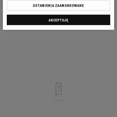
Pance Kumbev. - To są jednak rozmowy na
USTAWIENIA ZAAWANSOWANE
końcówkę stycznia, kiedy w kadrach czołowych
zespołów
ekstraklasy
będzie już mniej znaków
AKCEPTUJĘ
zapytania - uważa Kozielski.