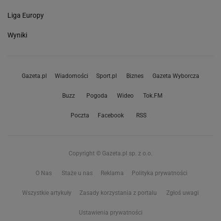
Liga Europy
Wyniki
Gazeta.pl
Wiadomości
Sport.pl
Biznes
Gazeta Wyborcza
Buzz
Pogoda
Wideo
Tok.FM
Poczta
Facebook
RSS
Copyright © Gazeta.pl sp. z o.o.
O Nas
Staże u nas
Reklama
Polityka prywatności
Wszystkie artykuły
Zasady korzystania z portalu
Zgłoś uwagi
Ustawienia prywatności