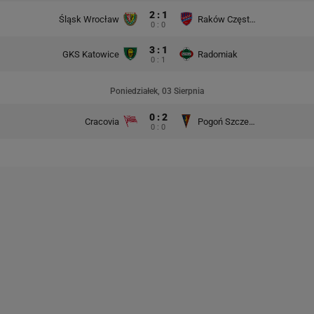
2 : 1
Śląsk Wrocław
Raków Częstochowa
0 : 0
3 : 1
GKS Katowice
Radomiak
0 : 1
Poniedziałek, 03 Sierpnia
0 : 2
Cracovia
Pogoń Szczecin
0 : 0