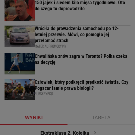
150 jajek i siedem kilo mięsa tygodniowo. Oto
do czego to doprowadziło
Wróciła do prowadzenia samochodu po 12-
letniej przerwie. Mówi, co pomogło jej
przełamać strach
MATERIAŁ PROMOCYJNY
Chwalińska znów zagra w Toronto? Polka czeka
na decyzję
Człowiek, który podkręcił prędkość światła. Czy
Pogacar łamie prawa biologii?
SUBSKRYPCJA
WYNIKI
TABELA
Ekstraklasa 2. Kolejka