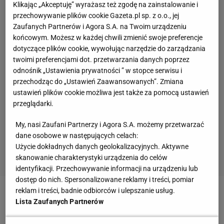
Klikając „Akceptuję” wyrażasz też zgodę na zainstalowanie i
przechowywanie plików cookie Gazeta.pl sp. z o.o., jej
Zaufanych Partnerów i Agora S.A. na Twoim urządzeniu
końcowym. Możesz w każdej chwili zmienić swoje preferencje
dotyczące plików cookie, wywołując narzędzie do zarządzania
twoimi preferencjami dot. przetwarzania danych poprzez
odnośnik „Ustawienia prywatności ” w stopce serwisu i
przechodząc do „Ustawień Zaawansowanych”. Zmiana
ustawień plików cookie możliwa jest także za pomocą ustawień
przeglądarki.
My, nasi Zaufani Partnerzy i Agora S.A. możemy przetwarzać
dane osobowe w następujących celach:
Użycie dokładnych danych geolokalizacyjnych. Aktywne
skanowanie charakterystyki urządzenia do celów
identyfikacji. Przechowywanie informacji na urządzeniu lub
dostęp do nich. Spersonalizowane reklamy i treści, pomiar
reklam i treści, badnie odbiorców i ulepszanie usług.
Odra nie wyklucza również sprowadzenia któregoś z
Lista Zaufanych Partnerów
dwójki obrońców
Legii Warszawa
: Wojciech Szala -