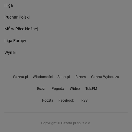
I liga
Puchar Polski
MŚ w Piłce Nożnej
Liga Europy
Wyniki
Gazeta.pl
Wiadomości
Sport.pl
Biznes
Gazeta Wyborcza
Buzz
Pogoda
Wideo
Tok.FM
Poczta
Facebook
RSS
Copyright © Gazeta.pl sp. z o.o.