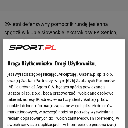
29-letni defensywny pomocnik rundę jesienną
spędził w klubie słowackiej
ekstraklasy
FK Senica,
gdzie w 16
meczach
zdobył cztery gole. Wcześniej
występował w takich klubach, jak: FK AS Trencin, FK
Dukla Bańska Bystrzyca oraz FC Artmedia Petrzalka
Droga Użytkowniczko, Drogi Użytkowniku,
czy austriacki SV Mattersburg. Umowa z Odrą
obowiązuje do końca sezonu. - To jeden z graczy, na
jeśli wyrazisz zgodę klikając „Akceptuję”, Gazeta.pl sp. z o.o.
oraz jej Zaufani Partnerzy, w tym [
676
] Zaufanych Partnerów
których zależało nam najbardziej. Gdziekolwiek nie
IAB, jak również Agora S.A. będąca spółką powiązaną z
grał, miał zawsze pewne miejsce w
składzie
. Jest
Gazeta.pl sp. z o.o., będą przetwarzać Twoje dane osobowe
skuteczny, dysponuje świetnymi warunkami
takie jak adresy IP, adresy e-mail czy identyfikatory plików
cookie lub inne informacje zapisane w tych plikach do celów
fizycznymi. Z konieczności może występować
marketingowych, w szczególności na potrzeby wyświetlania
również jako stoper. Na papierze to naprawdę dobry
reklam dopasowanych do Twoich zainteresowań i preferencji w
transfer
- zachwala Słowaka Dariusz Kozielski,
swoich serwisach, aplikacjach i w Internecie lub personalizacji