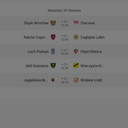
Niedziela, 09 Sierpnia
- : -
Śląsk Wrocław
Cracovia
12:45
- : -
Raków Częstochowa
Zagłębie Lubin
12:45
- : -
Lech Poznań
Piast Gliwice
15:30
- : -
GKS Katowice
Wieczysta Kraków
15:30
- : -
Jagiellonia Białystok
Widzew Łódź
18:15