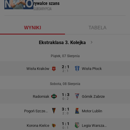
rywalce szans
SUBSKRYPCJA
WYNIKI
TABELA
Ekstraklasa 3. Kolejka
Piątek, 07 Sierpnia
2 : 1
Wisła Kraków
Wisła Płock
2 : 1
Sobota, 08 Sierpnia
1 : 3
Radomiak
Górnik Zabrze
0 : 2
3 : 1
Pogoń Szczecin
Motor Lublin
2 : 0
1 : 1
Korona Kielce
Legia Warszawa
0 : 1