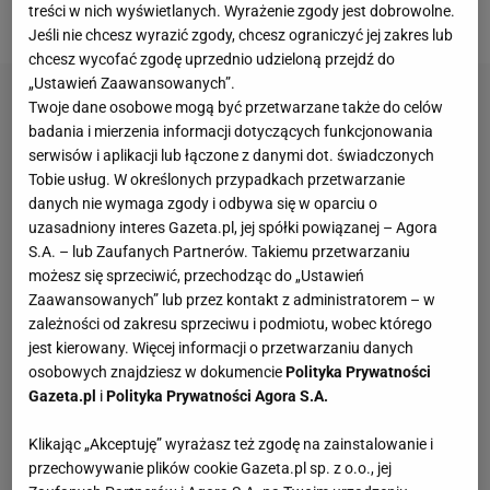
treści w nich wyświetlanych. Wyrażenie zgody jest dobrowolne.
członek zarządu Odry.
Jeśli nie chcesz wyrazić zgody, chcesz ograniczyć jej zakres lub
chcesz wycofać zgodę uprzednio udzieloną przejdź do
„Ustawień Zaawansowanych”.
Twoje dane osobowe mogą być przetwarzane także do celów
badania i mierzenia informacji dotyczących funkcjonowania
serwisów i aplikacji lub łączone z danymi dot. świadczonych
Tobie usług. W określonych przypadkach przetwarzanie
danych nie wymaga zgody i odbywa się w oparciu o
uzasadniony interes Gazeta.pl, jej spółki powiązanej – Agora
S.A. – lub Zaufanych Partnerów. Takiemu przetwarzaniu
możesz się sprzeciwić, przechodząc do „Ustawień
Zaawansowanych” lub przez kontakt z administratorem – w
zależności od zakresu sprzeciwu i podmiotu, wobec którego
jest kierowany. Więcej informacji o przetwarzaniu danych
osobowych znajdziesz w dokumencie
Polityka Prywatności
Gazeta.pl
i
Polityka Prywatności Agora S.A.
Klikając „Akceptuję” wyrażasz też zgodę na zainstalowanie i
przechowywanie plików cookie Gazeta.pl sp. z o.o., jej