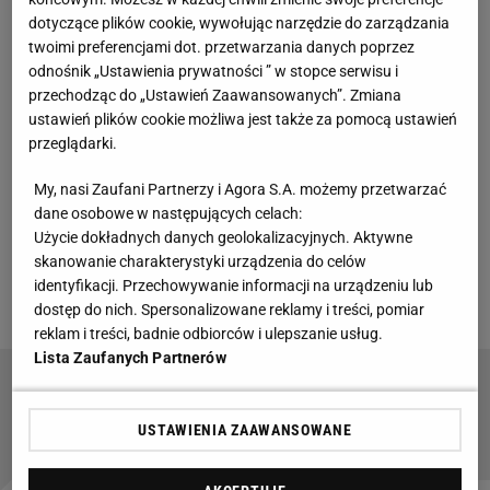
Zobacz wideo
dotyczące plików cookie, wywołując narzędzie do zarządzania
twoimi preferencjami dot. przetwarzania danych poprzez
odnośnik „Ustawienia prywatności ” w stopce serwisu i
Niedługo po wznowieniu treningów podopieczni
przechodząc do „Ustawień Zaawansowanych”. Zmiana
Marka Papszuna pojechali na obóz do niemieckiego
ustawień plików cookie możliwa jest także za pomocą ustawień
Herzogenaurach. Tam
Legia
rozegrała dwa mecze
przeglądarki.
sparingowe, pokonując rezerwy Bayernu
My, nasi Zaufani Partnerzy i Agora S.A. możemy przetwarzać
Monachium 2:0,
a następnie remisując 2:2 z drugim
dane osobowe w następujących celach:
zespołem 1.FC Nuernberg
. Obie te drużyny
Użycie dokładnych danych geolokalizacyjnych. Aktywne
skanowanie charakterystyki urządzenia do celów
występują w bawarskiej Regionallidze (czwarty
identyfikacji. Przechowywanie informacji na urządzeniu lub
poziom rozgrywkowy).
dostęp do nich. Spersonalizowane reklamy i treści, pomiar
reklam i treści, badnie odbiorców i ulepszanie usług.
Lista Zaufanych Partnerów
Transferowy hit! Bright Ede opuszcza Polskę.
Klub potwierdza
USTAWIENIA ZAAWANSOWANE