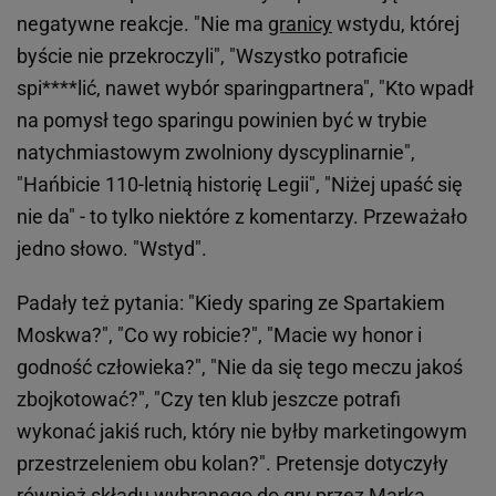
negatywne reakcje. "Nie ma
granicy
wstydu, której
byście nie przekroczyli", "Wszystko potraficie
spi****lić, nawet wybór sparingpartnera", "Kto wpadł
na pomysł tego sparingu powinien być w trybie
natychmiastowym zwolniony dyscyplinarnie",
"Hańbicie 110-letnią historię Legii", "Niżej upaść się
nie da" - to tylko niektóre z komentarzy. Przeważało
jedno słowo. "Wstyd".
Padały też pytania: "Kiedy sparing ze Spartakiem
Moskwa?", "Co wy robicie?", "Macie wy honor i
godność człowieka?", "Nie da się tego meczu jakoś
zbojkotować?", "Czy ten klub jeszcze potrafi
wykonać jakiś ruch, który nie byłby marketingowym
przestrzeleniem obu kolan?". Pretensje dotyczyły
również składu wybranego do gry przez Marka