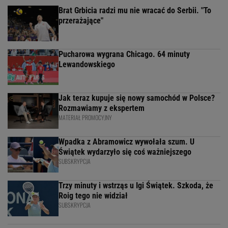
Brat Grbicia radzi mu nie wracać do Serbii. "To
przerażające"
Pucharowa wygrana Chicago. 64 minuty
Lewandowskiego
Jak teraz kupuje się nowy samochód w Polsce?
Rozmawiamy z ekspertem
MATERIAŁ PROMOCYJNY
Wpadka z Abramowicz wywołała szum. U
Świątek wydarzyło się coś ważniejszego
SUBSKRYPCJA
Trzy minuty i wstrząs u Igi Świątek. Szkoda, że
Roig tego nie widział
SUBSKRYPCJA