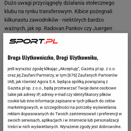
Dużo uwagi przyciągnęły działania stołecznego
klubu na rynku transferowym. Kibice pożegnali
kilkunastu zawodników - niektórych bardzo
ważnych, jak np. Radovan Pankov czy Juergen
Elitim. W ich miejsce działacze ściągnęli... czterech
piłkarzy.
Droga Użytkowniczko, Drogi Użytkowniku,
jeśli wyrazisz zgodę klikając „Akceptuję”, Gazeta.pl sp. z o.o.
oraz jej Zaufani Partnerzy, w tym [
676
] Zaufanych Partnerów
IAB, jak również Agora S.A. będąca spółką powiązaną z
Gazeta.pl sp. z o.o., będą przetwarzać Twoje dane osobowe
takie jak adresy IP, adresy e-mail czy identyfikatory plików
cookie lub inne informacje zapisane w tych plikach do celów
marketingowych, w szczególności na potrzeby wyświetlania
reklam dopasowanych do Twoich zainteresowań i preferencji w
swoich serwisach, aplikacjach i w Internecie lub personalizacji
treści w nich wyświetlanych. Wyrażenie zgody jest dobrowolne.