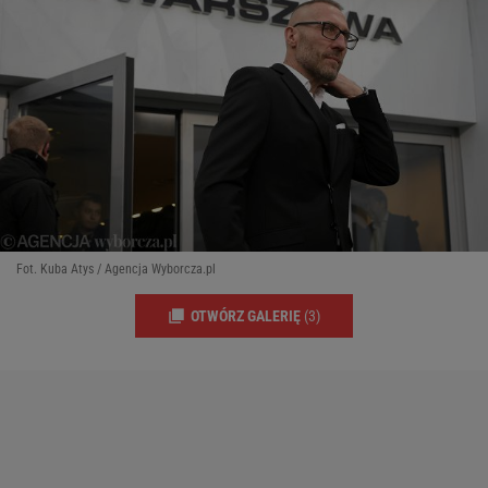
Fot. Kuba Atys / Agencja Wyborcza.pl
OTWÓRZ GALERIĘ
(3)