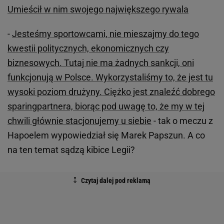
Umieścił w nim swojego największego rywala
-
Jesteśmy sportowcami, nie mieszajmy do tego
kwestii politycznych, ekonomicznych czy
biznesowych. Tutaj nie ma żadnych sankcji, oni
funkcjonują w Polsce. Wykorzystaliśmy to, że jest tu
wysoki poziom drużyny. Ciężko jest znaleźć dobrego
sparingpartnera, biorąc pod uwagę to, że my w tej
chwili głównie stacjonujemy u siebie
- tak o meczu z
Hapoelem wypowiedział się Marek Papszun. A co
na ten temat sądzą kibice Legii?