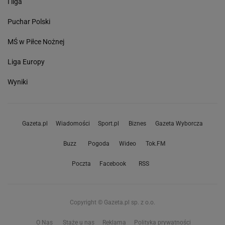
I liga
Puchar Polski
MŚ w Piłce Nożnej
Liga Europy
Wyniki
Gazeta.pl
Wiadomości
Sport.pl
Biznes
Gazeta Wyborcza
Buzz
Pogoda
Wideo
Tok.FM
Poczta
Facebook
RSS
Copyright © Gazeta.pl sp. z o.o.
O Nas
Staże u nas
Reklama
Polityka prywatności