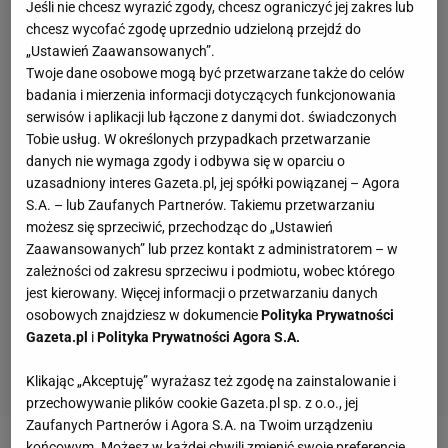
Jeśli nie chcesz wyrazić zgody, chcesz ograniczyć jej zakres lub
chcesz wycofać zgodę uprzednio udzieloną przejdź do
„Ustawień Zaawansowanych”.
Twoje dane osobowe mogą być przetwarzane także do celów
badania i mierzenia informacji dotyczących funkcjonowania
serwisów i aplikacji lub łączone z danymi dot. świadczonych
Tobie usług. W określonych przypadkach przetwarzanie
danych nie wymaga zgody i odbywa się w oparciu o
uzasadniony interes Gazeta.pl, jej spółki powiązanej – Agora
S.A. – lub Zaufanych Partnerów. Takiemu przetwarzaniu
możesz się sprzeciwić, przechodząc do „Ustawień
Zaawansowanych” lub przez kontakt z administratorem – w
zależności od zakresu sprzeciwu i podmiotu, wobec którego
jest kierowany. Więcej informacji o przetwarzaniu danych
osobowych znajdziesz w dokumencie
Polityka Prywatności
Gazeta.pl
i
Polityka Prywatności Agora S.A.
Klikając „Akceptuję” wyrażasz też zgodę na zainstalowanie i
przechowywanie plików cookie Gazeta.pl sp. z o.o., jej
Zaufanych Partnerów i Agora S.A. na Twoim urządzeniu
końcowym. Możesz w każdej chwili zmienić swoje preferencje