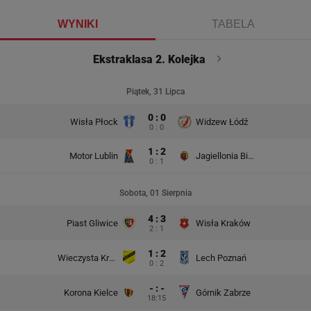
WYNIKI
TABELA
Ekstraklasa 2. Kolejka
Piątek, 31 Lipca
0 : 0
Wisła Płock
Widzew Łódź
0 : 0
1 : 2
Motor Lublin
Jagiellonia Białystok
0 : 1
Sobota, 01 Sierpnia
4 : 3
Piast Gliwice
Wisła Kraków
2 : 1
1 : 2
Wieczysta Kraków
Lech Poznań
0 : 2
- : -
Korona Kielce
Górnik Zabrze
18:15