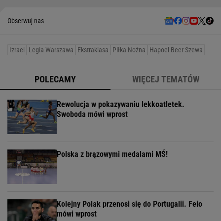
Obserwuj nas
Izrael
Legia Warszawa
Ekstraklasa
Piłka Nożna
Hapoel Beer Szewa
POLECAMY
WIĘCEJ TEMATÓW
Rewolucja w pokazywaniu lekkoatletek.
Swoboda mówi wprost
Polska z brązowymi medalami MŚ!
Kolejny Polak przenosi się do Portugalii. Feio
mówi wprost