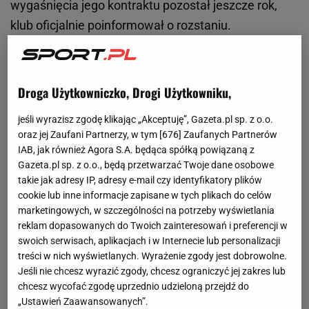
wygaśnięcia jego kontraktu pozostał jeszcze rok,
klub oficjalnie poinformował o rozstaniu.
Droga Użytkowniczko, Drogi Użytkowniku,
jeśli wyrazisz zgodę klikając „Akceptuję”, Gazeta.pl sp. z o.o.
oraz jej Zaufani Partnerzy, w tym [
676
] Zaufanych Partnerów
IAB, jak również Agora S.A. będąca spółką powiązaną z
Gazeta.pl sp. z o.o., będą przetwarzać Twoje dane osobowe
takie jak adresy IP, adresy e-mail czy identyfikatory plików
cookie lub inne informacje zapisane w tych plikach do celów
marketingowych, w szczególności na potrzeby wyświetlania
reklam dopasowanych do Twoich zainteresowań i preferencji w
swoich serwisach, aplikacjach i w Internecie lub personalizacji
treści w nich wyświetlanych. Wyrażenie zgody jest dobrowolne.
Jeśli nie chcesz wyrazić zgody, chcesz ograniczyć jej zakres lub
chcesz wycofać zgodę uprzednio udzieloną przejdź do
„Ustawień Zaawansowanych”.