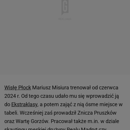
Wisłę Płock
Mariusz Misiura trenował od czerwca
2024 r. Od tego czasu udało mu się wprowadzić ją
do
Ekstraklasy
, a potem zająć z nią ósme miejsce w
tabeli. Wcześniej zaś prowadził Znicza Pruszków
oraz Wartę Gorzów. Pracował także m.in. w dziale
skautingu męskiej drużyny
Realu Madryt
czy