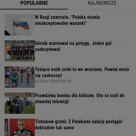
POPULARNE
NAJNOWSZE
W Rosji zawrzało. "Polska stawia
nieakceptowalne warunki"
Górnik marnował na potęgę. Jeden gol
zadecydował
Tysiące osób zrobi to we wrześniu. Powód może
cię zaskoczyć
MATERIAŁ PROMOCYJNY, 18+
Prawdziwa bomba dla kibiców. Oto co trafi do
otwartej telewizji
Tichonow grzmi: Z Polakami należy postąpić
dokładnie tak samo