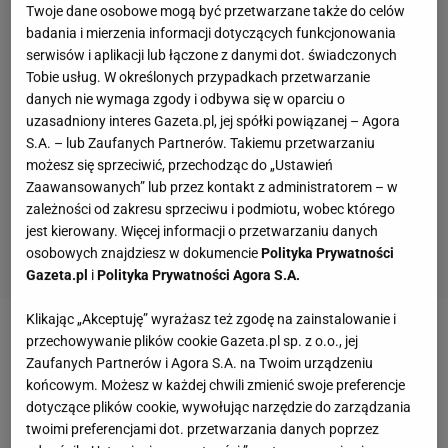
Twoje dane osobowe mogą być przetwarzane także do celów
badania i mierzenia informacji dotyczących funkcjonowania
serwisów i aplikacji lub łączone z danymi dot. świadczonych
Tobie usług. W określonych przypadkach przetwarzanie
danych nie wymaga zgody i odbywa się w oparciu o
uzasadniony interes Gazeta.pl, jej spółki powiązanej – Agora
S.A. – lub Zaufanych Partnerów. Takiemu przetwarzaniu
możesz się sprzeciwić, przechodząc do „Ustawień
Zaawansowanych” lub przez kontakt z administratorem – w
zależności od zakresu sprzeciwu i podmiotu, wobec którego
jest kierowany. Więcej informacji o przetwarzaniu danych
osobowych znajdziesz w dokumencie
Polityka Prywatności
Gazeta.pl
i
Polityka Prywatności Agora S.A.
Klikając „Akceptuję” wyrażasz też zgodę na zainstalowanie i
Zobacz wideo
Alan Ważny o eliminacjach Enea
przechowywanie plików cookie Gazeta.pl sp. z o.o., jej
Zaufanych Partnerów i Agora S.A. na Twoim urządzeniu
Poznań Open 2026: Zagrałem bardziej agresywnie
końcowym. Możesz w każdej chwili zmienić swoje preferencje
dotyczące plików cookie, wywołując narzędzie do zarządzania
Motor Lublin zmienił trenera. Dwa komunikaty w 10
twoimi preferencjami dot. przetwarzania danych poprzez