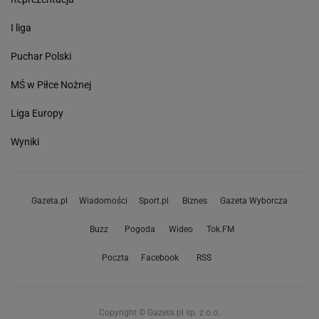
I liga
Puchar Polski
MŚ w Piłce Nożnej
Liga Europy
Wyniki
Gazeta.pl
Wiadomości
Sport.pl
Biznes
Gazeta Wyborcza
Buzz
Pogoda
Wideo
Tok.FM
Poczta
Facebook
RSS
Copyright © Gazeta.pl sp. z o.o.