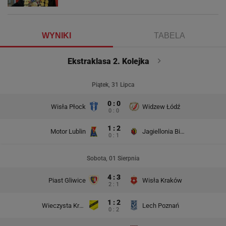
WYNIKI
TABELA
Ekstraklasa 2. Kolejka
Piątek, 31 Lipca
0 : 0
Wisła Płock
Widzew Łódź
0 : 0
1 : 2
Motor Lublin
Jagiellonia Białystok
0 : 1
Sobota, 01 Sierpnia
4 : 3
Piast Gliwice
Wisła Kraków
2 : 1
1 : 2
Wieczysta Kraków
Lech Poznań
0 : 2