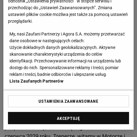
odnośnik „Ustawienia prywatności ” w stopce serwisu i
minut
przechodząc do „Ustawień Zaawansowanych”. Zmiana
ustawień plików cookie możliwa jest także za pomocą ustawień
Komunikat w tej sprawie opublikował w czwartek o
przeglądarki.
godz. 16:30. - Motor Lublin zakończył współpracę z
My, nasi Zaufani Partnerzy i Agora S.A. możemy przetwarzać
trenerem Mateuszem Stolarskim. Trenerze,
dane osobowe w następujących celach:
dziękujemy za wszystko! - podano krótko na
Użycie dokładnych danych geolokalizacyjnych. Aktywne
skanowanie charakterystyki urządzenia do celów
platformie X.
identyfikacji. Przechowywanie informacji na urządzeniu lub
dostęp do nich. Spersonalizowane reklamy i treści, pomiar
reklam i treści, badnie odbiorców i ulepszanie usług.
Lista Zaufanych Partnerów
Zaledwie 10 minut później profil Motoru opublikował
kolejną wiadomość. Tym razem dotyczącą następcy
USTAWIENIA ZAAWANSOWANE
Stolarskiego. - Nowym trenerem Motoru Lublin
został Mariusz Misiura. 45-letni szkoleniowiec
AKCEPTUJĘ
podpisał umowę, która zwiąże go z klubem do końca
czerwca 2029 roku. Trenerze, witamy w Motorze i