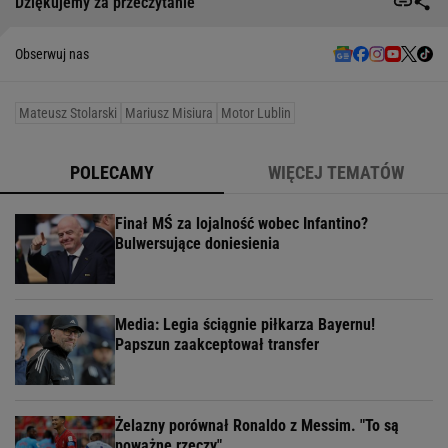
Dziękujemy za przeczytanie
Obserwuj nas
Mateusz Stolarski
Mariusz Misiura
Motor Lublin
POLECAMY
WIĘCEJ TEMATÓW
Finał MŚ za lojalność wobec Infantino?
Bulwersujące doniesienia
Media: Legia ściągnie piłkarza Bayernu!
Papszun zaakceptował transfer
Żelazny porównał Ronaldo z Messim. "To są
poważne rzeczy"