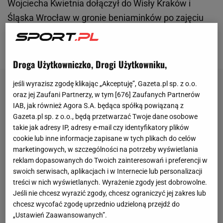
Wojciecha Kwietnia dołączył do Wisły Kraków i
Śląska Wrocław w gronie beniaminków po zajęciu
trzeciego miejsca w I
lidze
i zwycięstwie w
barażach.
Droga Użytkowniczko, Drogi Użytkowniku,
jeśli wyrazisz zgodę klikając „Akceptuję”, Gazeta.pl sp. z o.o.
oraz jej Zaufani Partnerzy, w tym [
676
] Zaufanych Partnerów
IAB, jak również Agora S.A. będąca spółką powiązaną z
Gazeta.pl sp. z o.o., będą przetwarzać Twoje dane osobowe
takie jak adresy IP, adresy e-mail czy identyfikatory plików
cookie lub inne informacje zapisane w tych plikach do celów
marketingowych, w szczególności na potrzeby wyświetlania
reklam dopasowanych do Twoich zainteresowań i preferencji w
swoich serwisach, aplikacjach i w Internecie lub personalizacji
treści w nich wyświetlanych. Wyrażenie zgody jest dobrowolne.
Jeśli nie chcesz wyrazić zgody, chcesz ograniczyć jej zakres lub
chcesz wycofać zgodę uprzednio udzieloną przejdź do
„Ustawień Zaawansowanych”.