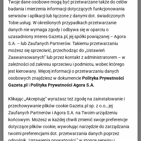
Twoje dane osobowe mogą być przetwarzane także do celów
badania i mierzenia informacji dotyczących funkcjonowania
serwisów i aplikacji lub łączone z danymi dot. świadczonych
Tobie usług. W określonych przypadkach przetwarzanie
danych nie wymaga zgody i odbywa się w oparciu o
uzasadniony interes Gazeta.pl, jej spółki powiązanej – Agora
S.A. – lub Zaufanych Partnerów. Takiemu przetwarzaniu
możesz się sprzeciwić, przechodząc do „Ustawień
Zaawansowanych” lub przez kontakt z administratorem – w
zależności od zakresu sprzeciwu i podmiotu, wobec którego
jest kierowany. Więcej informacji o przetwarzaniu danych
osobowych znajdziesz w dokumencie
Polityka Prywatności
Gazeta.pl
i
Polityka Prywatności Agora S.A.
Klikając „Akceptuję” wyrażasz też zgodę na zainstalowanie i
przechowywanie plików cookie Gazeta.pl sp. z o.o., jej
Zaufanych Partnerów i Agora S.A. na Twoim urządzeniu
końcowym. Możesz w każdej chwili zmienić swoje preferencje
Zobacz wideo
dotyczące plików cookie, wywołując narzędzie do zarządzania
twoimi preferencjami dot. przetwarzania danych poprzez
odnośnik „Ustawienia prywatności ” w stopce serwisu i