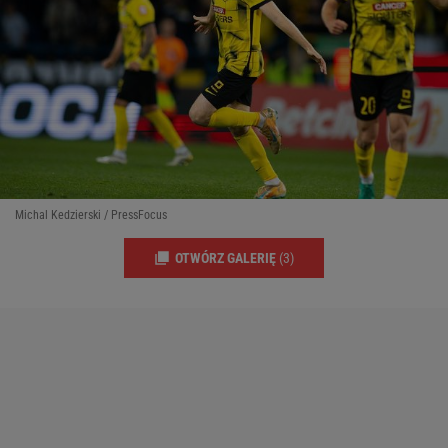
Michal Kedzierski / PressFocus
OTWÓRZ GALERIĘ
(3)