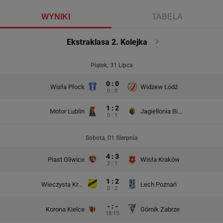
WYNIKI
TABELA
Ekstraklasa 2. Kolejka
Piątek, 31 Lipca
0 : 0
Wisła Płock
Widzew Łódź
0 : 0
1 : 2
Motor Lublin
Jagiellonia Białystok
0 : 1
Sobota, 01 Sierpnia
4 : 3
Piast Gliwice
Wisła Kraków
2 : 1
1 : 2
Wieczysta Kraków
Lech Poznań
0 : 2
- : -
Korona Kielce
Górnik Zabrze
18:15