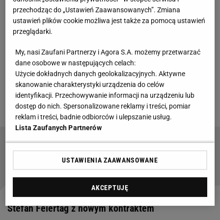
Po dramatycznym półfinałowym spotkaniu z Polonią
przechodząc do „Ustawień Zaawansowanych”. Zmiana
Warszawa, Wieczysta zdobyła przepustkę do
ustawień plików cookie możliwa jest także za pomocą ustawień
przeglądarki.
Ekstraklasy pokonując w
finale
Chrobrego Głogów.
Bramki dla krakowskiej drużyny strzelali dwaj
My, nasi Zaufani Partnerzy i Agora S.A. możemy przetwarzać
zawodnicy - Lisandro Semedo i Stefan Feiertag.
dane osobowe w następujących celach:
Użycie dokładnych danych geolokalizacyjnych. Aktywne
Jednak to Austriak może zostać uznany za
skanowanie charakterystyki urządzenia do celów
prawdziwego bohatera baraży. Jego gole zapewniły
identyfikacji. Przechowywanie informacji na urządzeniu lub
zwycięstwa w obu spotkaniach.
dostęp do nich. Spersonalizowane reklamy i treści, pomiar
reklam i treści, badnie odbiorców i ulepszanie usług.
Lista Zaufanych Partnerów
Oficjalnie: Pierwszy transfer Śląska Wrocław po
awansie do Ekstraklasy
USTAWIENIA ZAAWANSOWANE
AKCEPTUJĘ
Stefan Feiertag z nowym kontraktem