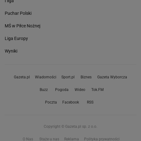
I liga
Puchar Polski
MŚ w Piłce Nożnej
Liga Europy
Wyniki
Gazeta.pl
Wiadomości
Sport.pl
Biznes
Gazeta Wyborcza
Buzz
Pogoda
Wideo
Tok.FM
Poczta
Facebook
RSS
Copyright © Gazeta.pl sp. z o.o.
O Nas
Staże u nas
Reklama
Polityka prywatności