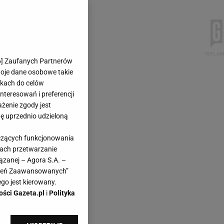
6
] Zaufanych Partnerów
woje dane osobowe takie
likach do celów
teresowań i preferencji
ażenie zgody jest
dę uprzednio udzieloną
yczących funkcjonowania
kach przetwarzanie
ązanej – Agora S.A. –
awień Zaawansowanych”
go jest kierowany.
ości Gazeta.pl
i
Polityka