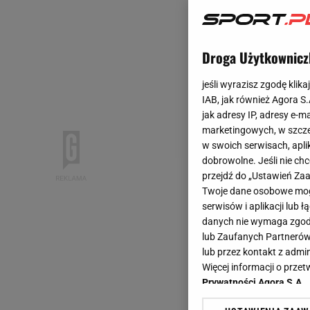
Droga Użytkownicz
jeśli wyrazisz zgodę klika
IAB, jak również Agora S
jak adresy IP, adresy e-m
marketingowych, w szcze
w swoich serwisach, aplik
dobrowolne. Jeśli nie ch
przejdź do „Ustawień Z
Twoje dane osobowe mogą
serwisów i aplikacji lub
danych nie wymaga zgody 
lub Zaufanych Partnerów
lub przez kontakt z admi
Więcej informacji o prz
Prywatności Agora S.A.