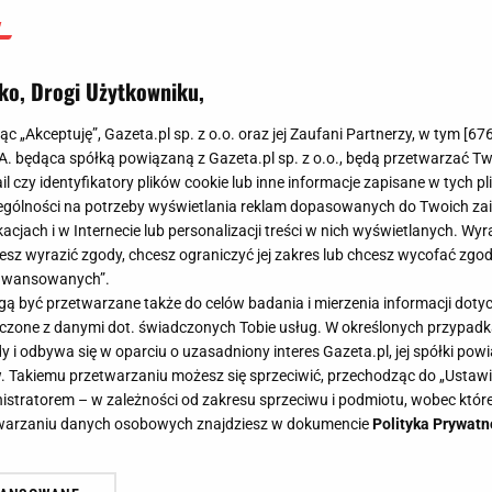
ko, Drogi Użytkowniku,
jąc „Akceptuję”, Gazeta.pl sp. z o.o. oraz jej Zaufani Partnerzy, w tym [
67
.A. będąca spółką powiązaną z Gazeta.pl sp. z o.o., będą przetwarzać T
ail czy identyfikatory plików cookie lub inne informacje zapisane w tych p
gólności na potrzeby wyświetlania reklam dopasowanych do Twoich zain
acjach i w Internecie lub personalizacji treści w nich wyświetlanych. Wyr
cesz wyrazić zgody, chcesz ograniczyć jej zakres lub chcesz wycofać zgo
aawansowanych”.
 być przetwarzane także do celów badania i mierzenia informacji dot
 łączone z danymi dot. świadczonych Tobie usług. W określonych przypad
i odbywa się w oparciu o uzasadniony interes Gazeta.pl, jej spółki powi
. Takiemu przetwarzaniu możesz się sprzeciwić, przechodząc do „Ust
nistratorem – w zależności od zakresu sprzeciwu i podmiotu, wobec które
etwarzaniu danych osobowych znajdziesz w dokumencie
Polityka Prywatn