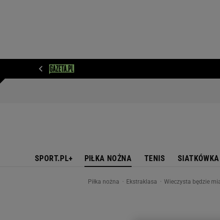
WIADOMOŚCI
NEXT
SPORT
PLOTEK
D
SPORT.PL+
PIŁKA NOŻNA
TENIS
SIATKÓWKA
Piłka nożna
Ekstraklasa
Wieczysta będzie mia