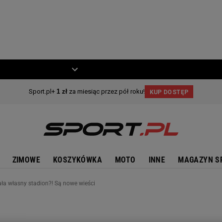
ZIECKO
MOTO
ZIMOWE
KOSZYKÓWKA
MOTO
INNE
MAGAZYN S
ła własny stadion?! Są nowe wieści