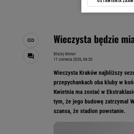
USTAWIENIA ZAA
Klikając „Akceptuję” wyra
Zaufanych Partnerów i A
dotyczące plików cookie,
odnośnik „Ustawienia pr
plików cookie możliwa je
Wieczysta będzie mia
My, nasi Zaufani Partne
Użycie dokładnych danych
Przechowywanie informacji
Błażej Winter
11 czerwca 2026, 06:20
badnie odbiorców i uleps
Wieczysta Kraków najbliższy sezo
przepychankach oba kluby w końc
Kwietnia ma zostać w Ekstraklas
tym, że jego budowę zatrzymał W
szansa, że stadion powstanie.