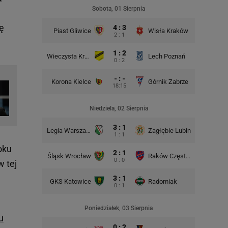
Rad
Sobota, 01 Sierpnia
ę
4 : 3
Piast Gliwice
Wisła Kraków
2 : 1
1 : 2
Wieczysta Kraków
Lech Poznań
Korona 
0 : 2
- : -
Korona Kielce
Górnik Zabrze
18:15
Śląsk Wr
Niedziela, 02 Sierpnia
3 : 1
Legia Warszawa
Zagłębie Lubin
1 : 1
oku
2 : 1
Śląsk Wrocław
Raków Częstochowa
Lech P
0 : 0
w tej
3 : 1
GKS Katowice
Radomiak
GKS Kat
0 : 1
Poniedziałek, 03 Sierpnia
u
0 : 2