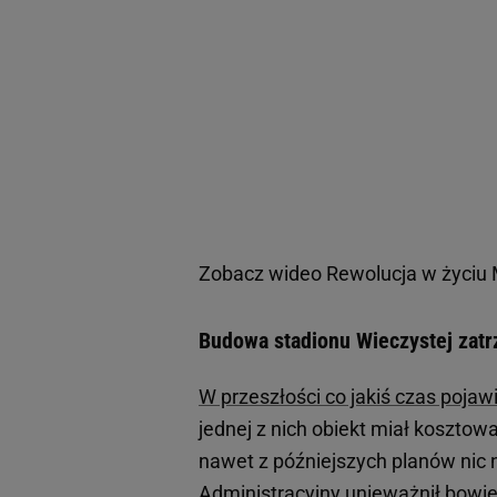
Zobacz wideo
Rewolucja w życiu 
Budowa stadionu Wieczystej zatr
W przeszłości co jakiś czas poja
jednej z nich obiekt miał kosztow
nawet z późniejszych planów nic 
Administracyjny unieważnił bow