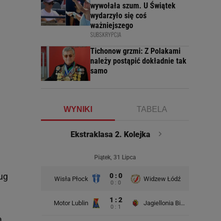
wywołała szum. U Świątek
wydarzyło się coś
ważniejszego
SUBSKRYPCJA
Tichonow grzmi: Z Polakami
należy postąpić dokładnie tak
samo
WYNIKI
TABELA
Ekstraklasa 2. Kolejka
Piątek, 31 Lipca
ug
0 : 0
Wisła Płock
Widzew Łódź
Wisła K
0 : 0
1 : 2
Motor Lublin
Jagiellonia Białystok
0 : 1
a