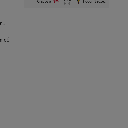
Cracovia
Pogoń Szczecin
0 : 0
onu
mieć