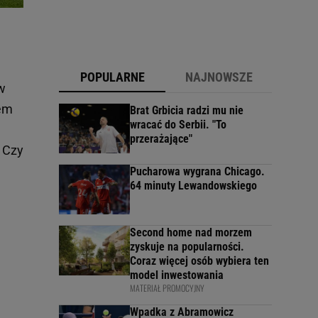
POPULARNE
NAJNOWSZE
 w
iem
Brat Grbicia radzi mu nie
wracać do Serbii. "To
przerażające"
. Czy
Pucharowa wygrana Chicago.
64 minuty Lewandowskiego
Second home nad morzem
zyskuje na popularności.
Coraz więcej osób wybiera ten
model inwestowania
MATERIAŁ PROMOCYJNY
Wpadka z Abramowicz