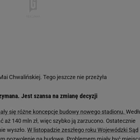
Mai Chwalińskiej. Tego jeszcze nie przeżyła
zymana. Jest szansa na zmianę decyzji
wiały się różne koncepcje budowy nowego stadionu.
Wedł
ać aż 140 mln zł, więc szybko ją zarzucono. Ostatecznie
nie wyszło.
W listopadzie zeszłego roku Wojewódzki Sąd
iem pozwolenie na budowę.
Problemem miały być miejsc