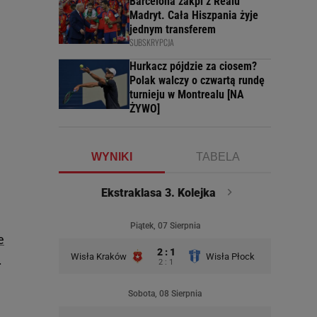
Barcelona zakpi z Realu
Madryt. Cała Hiszpania żyje
jednym transferem
SUBSKRYPCJA
Hurkacz pójdzie za ciosem?
Polak walczy o czwartą rundę
turnieju w Montrealu [NA
ŻYWO]
WYNIKI
TABELA
Ekstraklasa 3. Kolejka
Piątek, 07 Sierpnia
e
2 : 1
Wisła Kraków
Wisła Płock
.
2 : 1
Sobota, 08 Sierpnia