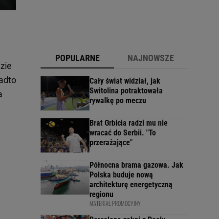
POPULARNE
NAJNOWSZE
zie
adto
Cały świat widział, jak
Switolina potraktowała
a
rywalkę po meczu
Brat Grbicia radzi mu nie
wracać do Serbii. "To
przerażające"
Północna brama gazowa. Jak
Polska buduje nową
architekturę energetyczną
regionu
MATERIAŁ PROMOCYJNY