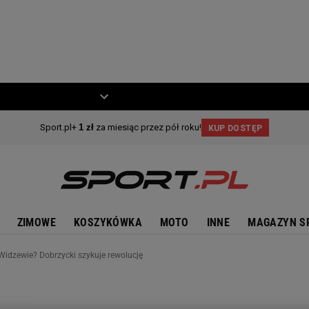
ZIECKO
MOTO
ZIMOWE
KOSZYKÓWKA
MOTO
INNE
MAGAZYN S
w Widzewie? Dobrzycki szykuje rewolucję