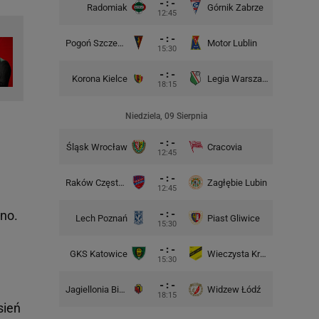
- : -
Radomiak
Górnik Zabrze
Zagłębie
12:45
- : -
Pogoń Szczecin
Motor Lublin
Piast G
15:30
- : -
Korona Kielce
Legia Warszawa
Widzew
18:15
Niedziela, 09 Sierpnia
- : -
Śląsk Wrocław
Cracovia
Motor 
12:45
- : -
Raków Częstochowa
Zagłębie Lubin
12:45
- : -
no.
Lech Poznań
Piast Gliwice
Cra
15:30
- : -
GKS Katowice
Wieczysta Kraków
Wisła 
15:30
- : -
Jagiellonia Białystok
Widzew Łódź
Górnik 
18:15
sień