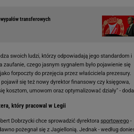
ewypałów transferowych
adza swoich ludzi, którzy odpowiadają jego standardom i
h ma zaufanie, czego jasnym sygnałem było pojawienie się
ako forpoczty do przejęcia przez właściciela prezesury.
 pojawił się też nowy dyrektor finansowy czy księgowa,
 się kosztom, umowom oraz optymalizować działy" - doda
era, który pracowal w Legii
obert Dobrzycki chce sprowadzić dyrektora
sportowego
-
awno pożegnał się z Jagiellonią. Jednak - według donie