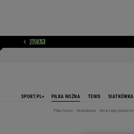
WIADOMOŚCI
NEXT
SPORT
PLOTEK
D
SPORT.PL+
PIŁKA NOŻNA
TENIS
SIATKÓWKA
Piłka nożna
Ekstraklasa
Był w Legii, będzie 