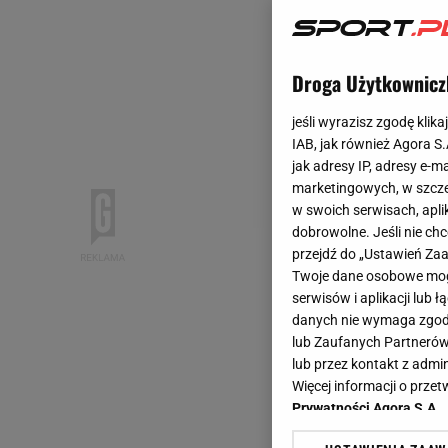
Droga Użytkownicz
jeśli wyrazisz zgodę klika
IAB, jak również Agora S
jak adresy IP, adresy e-m
marketingowych, w szcze
w swoich serwisach, aplik
dobrowolne. Jeśli nie ch
przejdź do „Ustawień Z
Twoje dane osobowe mogą
serwisów i aplikacji lub
danych nie wymaga zgody 
lub Zaufanych Partnerów
lub przez kontakt z admi
Więcej informacji o prz
Prywatności Agora S.A.