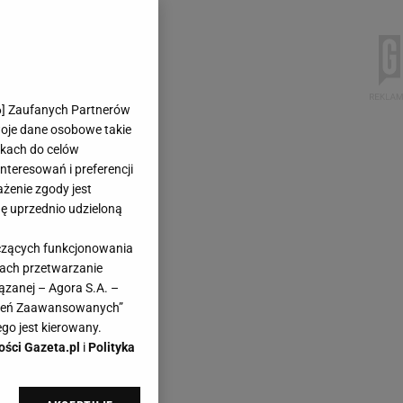
6
] Zaufanych Partnerów
woje dane osobowe takie
likach do celów
teresowań i preferencji
ażenie zgody jest
dę uprzednio udzieloną
yczących funkcjonowania
kach przetwarzanie
ązanej – Agora S.A. –
awień Zaawansowanych”
go jest kierowany.
ości Gazeta.pl
i
Polityka