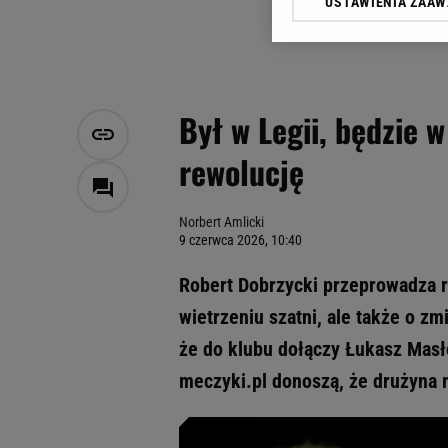
USTAWIENIA ZAA
Klikając „Akceptuję” wyra
Zaufanych Partnerów i A
dotyczące plików cookie,
odnośnik „Ustawienia pr
plików cookie możliwa je
Był w Legii, będzie 
My, nasi Zaufani Partne
rewolucję
Użycie dokładnych danych
Przechowywanie informacji
badnie odbiorców i uleps
Norbert Amlicki
9 czerwca 2026, 10:40
Robert Dobrzycki przeprowadza 
wietrzeniu szatni, ale także o z
że do klubu dołączy Łukasz Masło
meczyki.pl donoszą, że drużyna 