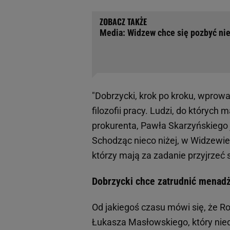
Media: Widzew chce się pozbyć ni
"Dobrzycki, krok po kroku, wprow
filozofii pracy. Ludzi, do któryc
prokurenta, Pawła Skarzyńskiego j
Schodząc nieco niżej, w Widzewie
którzy mają za zadanie przyjrzeć
Dobrzycki chce zatrudnić menadż
Od jakiegoś czasu mówi się, że R
Łukasza Masłowskiego, który nied