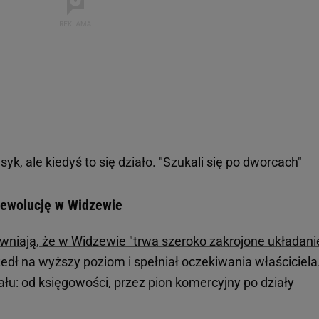
syk, ale kiedyś to się działo. "Szukali się po dworcach"
rewolucję w Widzewie
niają, że w Widzewie "trwa szeroko zakrojone układani
zedł na wyższy poziom i spełniał oczekiwania właściciela
łu: od księgowości, przez pion komercyjny po działy