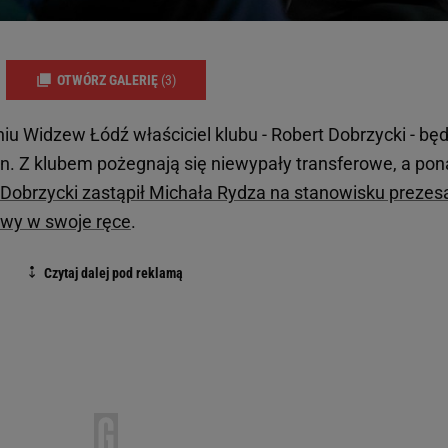
OTWÓRZ GALERIĘ
(3)
 Widzew Łódź właściciel klubu - Robert Dobrzycki - będ
n. Z klubem pożegnają się niewypały transferowe, a pon
Dobrzycki zastąpił Michała Rydza na stanowisku prezes
awy w swoje ręce
.