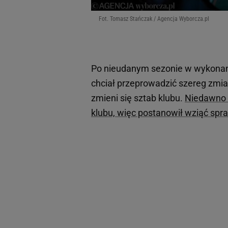
Fot. Tomasz Stańczak / Agencja Wyborcza.pl
Po nieudanym sezonie w wykonaniu
chciał przeprowadzić szereg zmia
zmieni się sztab klubu.
Niedawno 
klubu, więc postanowił wziąć spr