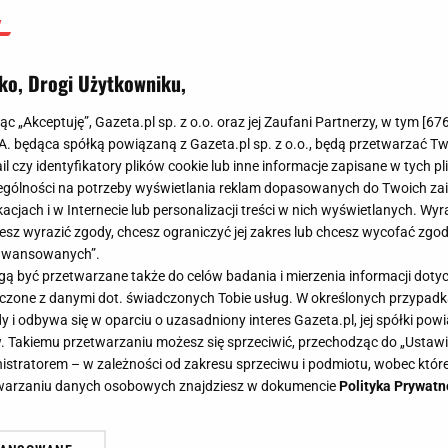
ko, Drogi Użytkowniku,
jąc „Akceptuję”, Gazeta.pl sp. z o.o. oraz jej Zaufani Partnerzy, w tym [
67
.A. będąca spółką powiązaną z Gazeta.pl sp. z o.o., będą przetwarzać T
ail czy identyfikatory plików cookie lub inne informacje zapisane w tych p
gólności na potrzeby wyświetlania reklam dopasowanych do Twoich zain
acjach i w Internecie lub personalizacji treści w nich wyświetlanych. Wyr
cesz wyrazić zgody, chcesz ograniczyć jej zakres lub chcesz wycofać zgo
aawansowanych”.
 być przetwarzane także do celów badania i mierzenia informacji dot
 łączone z danymi dot. świadczonych Tobie usług. W określonych przypad
i odbywa się w oparciu o uzasadniony interes Gazeta.pl, jej spółki powi
. Takiemu przetwarzaniu możesz się sprzeciwić, przechodząc do „Ust
nistratorem – w zależności od zakresu sprzeciwu i podmiotu, wobec które
etwarzaniu danych osobowych znajdziesz w dokumencie
Polityka Prywatn