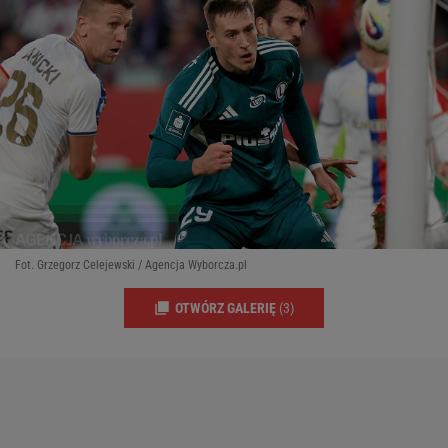
Fot. Grzegorz Celejewski / Agencja Wyborcza.pl
OTWÓRZ GALERIĘ
(3)