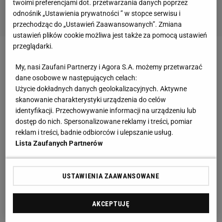
twoimi preferencjami dot. przetwarzania danych poprzez
odnośnik „Ustawienia prywatności ” w stopce serwisu i
przechodząc do „Ustawień Zaawansowanych”. Zmiana
ustawień plików cookie możliwa jest także za pomocą ustawień
przeglądarki.
Zobacz wideo
Sport.pl PLUS
My, nasi Zaufani Partnerzy i Agora S.A. możemy przetwarzać
dane osobowe w następujących celach:
Strzelba, która nie wystrzeliła. Mimo to Legia chce
Użycie dokładnych danych geolokalizacyjnych. Aktywne
skanowanie charakterystyki urządzenia do celów
za niego spore pieniądze
identyfikacji. Przechowywanie informacji na urządzeniu lub
dostęp do nich. Spersonalizowane reklamy i treści, pomiar
Na przestrzeni trzech pierwszych miesięcy w Legii
reklam i treści, badnie odbiorców i ulepszanie usług.
Rajović strzelił łącznie pięć goli - trzy w
lidze
i dwa w
Lista Zaufanych Partnerów
eliminacjach europejskich pucharów. Po meczu
przeciwko Pogoni w
Ekstraklasie
zaciął się jednak na
USTAWIENIA ZAAWANSOWANE
dość długo, bowiem na kolejne trafienie czekał aż do
grudnia - po jednym razie pokonywał wówczas
AKCEPTUJĘ
bramkarzy FC Noah i Lincoln Red Imps. W