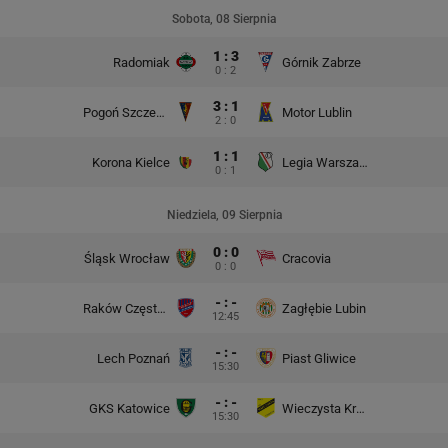
Sobota, 08 Sierpnia
1 : 3
Radomiak
Górnik Zabrze
0 : 2
3 : 1
Pogoń Szczecin
Motor Lublin
2 : 0
1 : 1
Korona Kielce
Legia Warszawa
0 : 1
Niedziela, 09 Sierpnia
0 : 0
Śląsk Wrocław
Cracovia
0 : 0
- : -
Raków Częstochowa
Zagłębie Lubin
12:45
- : -
Lech Poznań
Piast Gliwice
15:30
- : -
GKS Katowice
Wieczysta Kraków
15:30