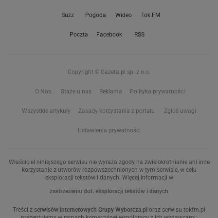
Buzz
Pogoda
Wideo
Tok.FM
Poczta
Facebook
RSS
Copyright © Gazeta.pl sp. z o.o.
O Nas
Staże u nas
Reklama
Polityka prywatności
Wszystkie artykuły
Zasady korzystania z portalu
Zgłoś uwagi
Ustawienia prywatności
Właściciel niniejszego serwisu nie wyraża zgody na zwielokrotnianie ani inne
korzystanie z utworów rozpowszechnionych w tym serwisie, w celu
eksploracji tekstów i danych. Więcej informacji w
zastrzeżeniu dot. eksploracji tekstów i danych
Treści z
serwisów internetowych Grupy Wyborcza.pl
oraz serwisu tokfm.pl
prezentujemy w ramach komercyjnej współpracy z ich wydawcami: