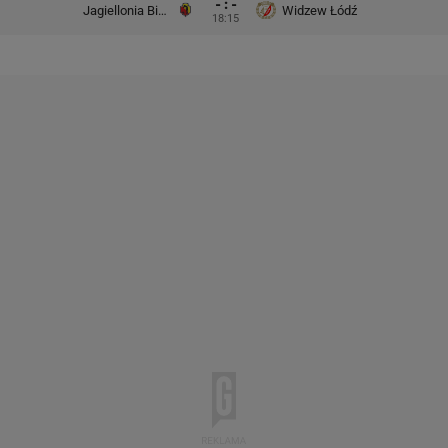
- : -
Jagiellonia Białystok
Widzew Łódź
18:15