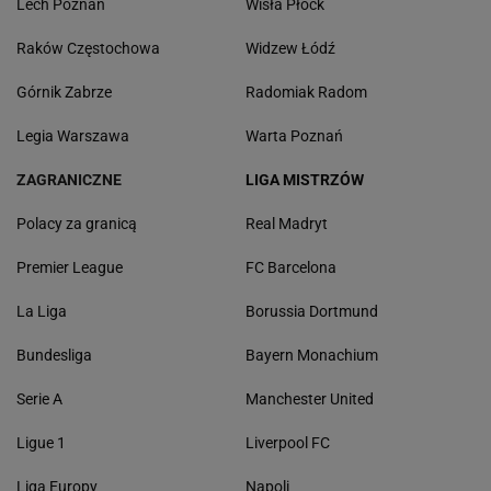
Lech Poznań
Wisła Płock
Raków Częstochowa
Widzew Łódź
Górnik Zabrze
Radomiak Radom
Legia Warszawa
Warta Poznań
ZAGRANICZNE
LIGA MISTRZÓW
Polacy za granicą
Real Madryt
Premier League
FC Barcelona
La Liga
Borussia Dortmund
Bundesliga
Bayern Monachium
Serie A
Manchester United
Ligue 1
Liverpool FC
Liga Europy
Napoli