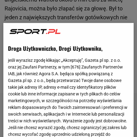
Rajovicia, można było złapać się za głowę. Był to
jeden z największych transferów gotówkowych nie
tylko w historii klubu ze stolicy, ale także w historii
całej Ekstraklasy. A przecież statystyki Duńczyka nie
powalały - w barwach "The Hornets" zdobył
Droga Użytkowniczko, Drogi Użytkowniku,
zaledwie 14 bramek w 48 meczach, a podczas
jeśli wyrazisz zgodę klikając „Akceptuję”, Gazeta.pl sp. z o.o.
wypożyczenia do Broendby ośmiokrotnie trafił do
oraz jej Zaufani Partnerzy, w tym [
676
] Zaufanych Partnerów
siatki w 28 spotkaniach. Mimo to przy
IAB, jak również Agora S.A. będąca spółką powiązaną z
Łazienkowskiej postanowiono dać mu szansę.
Gazeta.pl sp. z o.o., będą przetwarzać Twoje dane osobowe
takie jak adresy IP, adresy e-mail czy identyfikatory plików
cookie lub inne informacje zapisane w tych plikach do celów
marketingowych, w szczególności na potrzeby wyświetlania
reklam dopasowanych do Twoich zainteresowań i preferencji w
swoich serwisach, aplikacjach i w Internecie lub personalizacji
treści w nich wyświetlanych. Wyrażenie zgody jest dobrowolne.
Jeśli nie chcesz wyrazić zgody, chcesz ograniczyć jej zakres lub
chcesz wycofać zgodę uprzednio udzieloną przejdź do