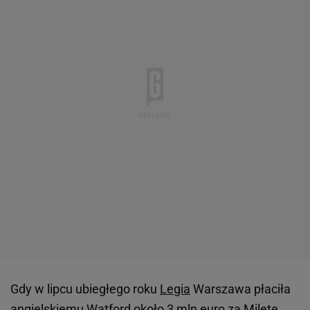
Gdy w lipcu ubiegłego roku
Legia
Warszawa płaciła
angielskiemu Watford około 3 mln euro za Miletę