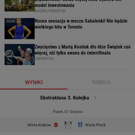
model inwestowania
MATERIAŁ PROMOCYJNY
Nocna sensacja w meczu Sabalenki! Nie będzie
wielkiego hitu w Toronto
Zwycięstwo z Martą Kostiuk dło Idze Świątek coś
więcej, niż tylko awans do ćwierćfinału
SUBSKRYPCJA
WYNIKI
TABELA
Ekstraklasa 3. Kolejka
Piątek, 07 Sierpnia
2 : 1
Wisła Kraków
Wisła Płock
2 : 1