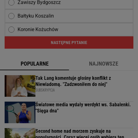
Zawiszy Bydgoszcz
Bałtyku Koszalin
Koronie Kożuchów
NASTĘPNE PYTANIE
POPULARNE
NAJNOWSZE
Tak Lang komentuje głośny konflikt z
Niewiadomą. "Zadzwoniłem do niej"
SUBSKRYPCJA
Światowe media wydały werdykt ws. Sabalenki.
"Sięga dna"
Second home nad morzem zyskuje na
popularności. Coraz więcej osób wybiera ten