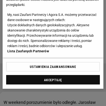
przeglądarki.
Trudne negocjacje Wieczystej i Wisły
My, nasi Zaufani Partnerzy i Agora S.A. możemy przetwarzać
dane osobowe w następujących celach:
Wieczysta Kraków w pierwszej
lidze
występowała
Użycie dokładnych danych geolokalizacyjnych. Aktywne
skanowanie charakterystyki urządzenia do celów
na stadionie w Sosnowcu. Również w Ekstraklasie
identyfikacji. Przechowywanie informacji na urządzeniu lub
krakowski zespół będzie musiał szukać innego
dostęp do nich. Spersonalizowane reklamy i treści, pomiar
domu. Klub do wniosku licencyjnego zgłosił obiekt
reklam i treści, badnie odbiorców i ulepszanie usług.
Lista Zaufanych Partnerów
Wisły Kraków.
USTAWIENIA ZAAWANSOWANE
Bereszyński wróci do Polski? Tak mówią o nim
Włosi
AKCEPTUJĘ
W weekend porozumienie było odległe. Jarosław