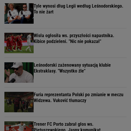
Tyle wynosi dług Legii według Leśnodorskiego.
To nie żart
Wisła ogłosiła ws. przyszłości napastnika.
Kibice podzieleni. "Nic nie pokazał"
Leśnodorski zażenowany sytuacją klubie
Ekstraklasy. "Wszystko źle"
Furia reprezentanta Polski po zmianie w meczu
Widzewa. Vuković tłumaczy
Trener FC Porto zabrał głos ws.
Pietuszewskiego. Jasny komunikat