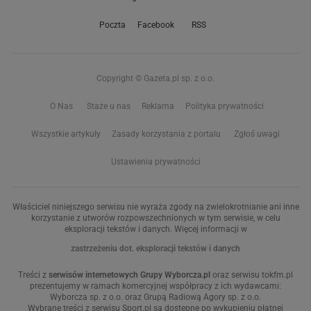
Poczta
Facebook
RSS
Copyright © Gazeta.pl sp. z o.o.
O Nas
Staże u nas
Reklama
Polityka prywatności
Wszystkie artykuły
Zasady korzystania z portalu
Zgłoś uwagi
Ustawienia prywatności
Właściciel niniejszego serwisu nie wyraża zgody na zwielokrotnianie ani inne
korzystanie z utworów rozpowszechnionych w tym serwisie, w celu
eksploracji tekstów i danych. Więcej informacji w
zastrzeżeniu dot. eksploracji tekstów i danych
Treści z
serwisów internetowych Grupy Wyborcza.pl
oraz serwisu tokfm.pl
prezentujemy w ramach komercyjnej współpracy z ich wydawcami:
Wyborcza sp. z o.o. oraz Grupą Radiową Agory sp. z o.o.
Wybrane treści z serwisu Sport.pl są dostępne po wykupieniu płatnej