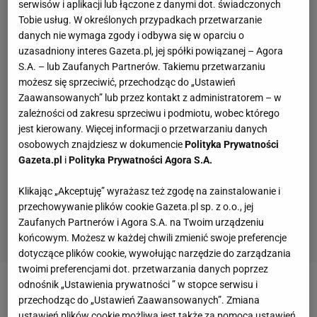
serwisów i aplikacji lub łączone z danymi dot. świadczonych
Tobie usług. W określonych przypadkach przetwarzanie
danych nie wymaga zgody i odbywa się w oparciu o
uzasadniony interes Gazeta.pl, jej spółki powiązanej – Agora
S.A. – lub Zaufanych Partnerów. Takiemu przetwarzaniu
możesz się sprzeciwić, przechodząc do „Ustawień
Zaawansowanych” lub przez kontakt z administratorem – w
zależności od zakresu sprzeciwu i podmiotu, wobec którego
jest kierowany. Więcej informacji o przetwarzaniu danych
osobowych znajdziesz w dokumencie
Polityka Prywatności
Gazeta.pl
i
Polityka Prywatności Agora S.A.
Klikając „Akceptuję” wyrażasz też zgodę na zainstalowanie i
przechowywanie plików cookie Gazeta.pl sp. z o.o., jej
Zaufanych Partnerów i Agora S.A. na Twoim urządzeniu
końcowym. Możesz w każdej chwili zmienić swoje preferencje
dotyczące plików cookie, wywołując narzędzie do zarządzania
twoimi preferencjami dot. przetwarzania danych poprzez
odnośnik „Ustawienia prywatności ” w stopce serwisu i
Zobacz wideo
Zmarnowane zgrupowanie.
przechodząc do „Ustawień Zaawansowanych”. Zmiana
Najgorsze za kadencji Jana Urbana
ustawień plików cookie możliwa jest także za pomocą ustawień