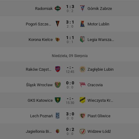
1 : 3
Radomiak
Górnik Zabrze
0 : 2
3 : 1
Pogoń Szczecin
Motor Lublin
2 : 0
1 : 1
Korona Kielce
Legia Warszawa
0 : 1
Niedziela, 09 Sierpnia
- : -
Raków Częstochowa
Zagłębie Lubin
12:45
0 : 0
Śląsk Wrocław
Cracovia
0 : 0
- : -
GKS Katowice
Wieczysta Kraków
15:30
3 : 0
Lech Poznań
Piast Gliwice
0 : 0
0 : 2
Jagiellonia Białystok
Widzew Łódź
0 : 0