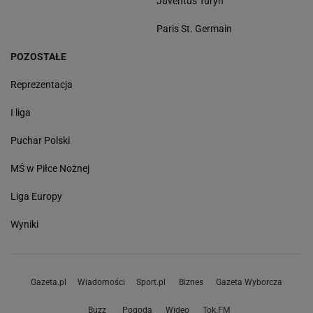
Juventus Turyn
Paris St. Germain
POZOSTAŁE
Reprezentacja
I liga
Puchar Polski
MŚ w Piłce Nożnej
Liga Europy
Wyniki
Gazeta.pl
Wiadomości
Sport.pl
Biznes
Gazeta Wyborcza
Buzz
Pogoda
Wideo
Tok.FM