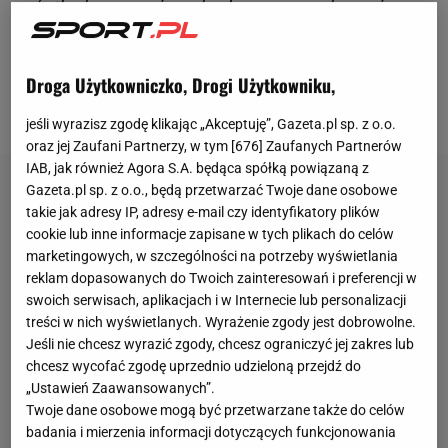
Warta i Olimpia. Teraz zobaczymy krakowski tercet -
Cracovia, Wisła, Wieczysta. Wiadomo już, że między
zespołami będzie musiało dochodzić do pewnej
Droga Użytkowniczko, Drogi Użytkowniku,
współpracy.
jeśli wyrazisz zgodę klikając „Akceptuję”, Gazeta.pl sp. z o.o.
oraz jej Zaufani Partnerzy, w tym [
676
] Zaufanych Partnerów
IAB, jak również Agora S.A. będąca spółką powiązaną z
Gazeta.pl sp. z o.o., będą przetwarzać Twoje dane osobowe
takie jak adresy IP, adresy e-mail czy identyfikatory plików
cookie lub inne informacje zapisane w tych plikach do celów
marketingowych, w szczególności na potrzeby wyświetlania
reklam dopasowanych do Twoich zainteresowań i preferencji w
swoich serwisach, aplikacjach i w Internecie lub personalizacji
treści w nich wyświetlanych. Wyrażenie zgody jest dobrowolne.
Jeśli nie chcesz wyrazić zgody, chcesz ograniczyć jej zakres lub
chcesz wycofać zgodę uprzednio udzieloną przejdź do
„Ustawień Zaawansowanych”.
Twoje dane osobowe mogą być przetwarzane także do celów
badania i mierzenia informacji dotyczących funkcjonowania