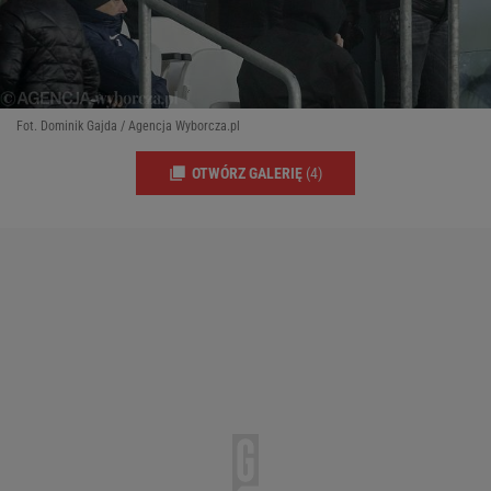
Fot. Dominik Gajda / Agencja Wyborcza.pl
OTWÓRZ GALERIĘ
(4)