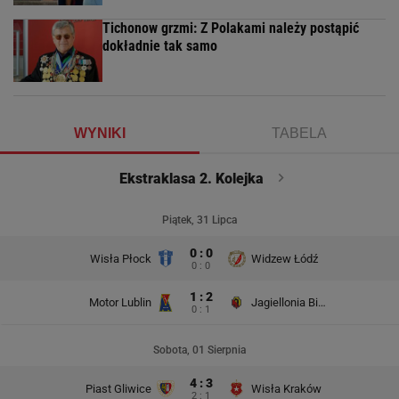
Tichonow grzmi: Z Polakami należy postąpić
dokładnie tak samo
WYNIKI
TABELA
Ekstraklasa 2. Kolejka
Piątek, 31 Lipca
0 : 0
Wisła Płock
Widzew Łódź
0 : 0
1 : 2
Motor Lublin
Jagiellonia Białystok
0 : 1
Sobota, 01 Sierpnia
4 : 3
Piast Gliwice
Wisła Kraków
2 : 1