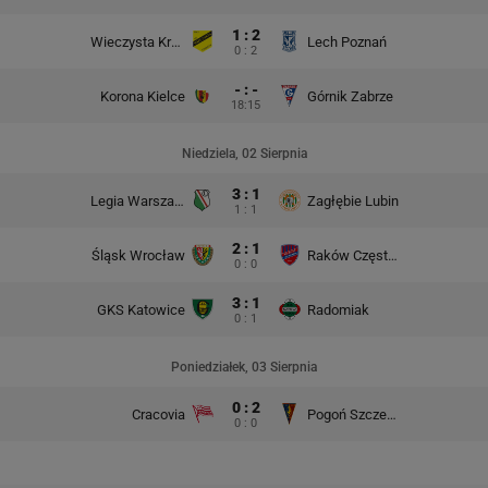
1 : 2
Wieczysta Kraków
Lech Poznań
0 : 2
- : -
Korona Kielce
Górnik Zabrze
18:15
Niedziela, 02 Sierpnia
3 : 1
Legia Warszawa
Zagłębie Lubin
1 : 1
2 : 1
Śląsk Wrocław
Raków Częstochowa
0 : 0
3 : 1
GKS Katowice
Radomiak
0 : 1
Poniedziałek, 03 Sierpnia
0 : 2
Cracovia
Pogoń Szczecin
0 : 0