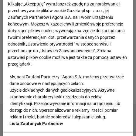
Klikając „Akceptuję” wyrażasz też zgodę na zainstalowanie i
przechowywanie plików cookie Gazeta.pl sp. z o.o., jej
Królewski i Kwiecień doszli do porozumienia ws.
Zaufanych Partnerów i Agora S.A. na Twoim urządzeniu
stadionu
końcowym. Możesz w każdej chwili zmienić swoje preferencje
dotyczące plików cookie, wywołując narzędzie do zarządzania
Wieczysta w sześć lat zrobiła wielki
skok
z poziomu
twoimi preferencjami dot. przetwarzania danych poprzez
odnośnik „Ustawienia prywatności ” w stopce serwisu i
piłki okręgowej do Ekstraklasy. Nie udało by się to,
przechodząc do „Ustawień Zaawansowanych”. Zmiana
gdyby nie ogromne inwestycje jednego z
ustawień plików cookie możliwa jest także za pomocą ustawień
najbogatszych Polaków, Wojciecha Kwietnia.
przeglądarki.
Wieczysta będzie 88. debiutantem w najwyższej
My, nasi Zaufani Partnerzy i Agora S.A. możemy przetwarzać
lidze
w Polsce. Pytanie, na którym stadionie "Żółto-
dane osobowe w następujących celach:
czarni" będą rozgrywać swoje mecze?
Użycie dokładnych danych geolokalizacyjnych. Aktywne
skanowanie charakterystyki urządzenia do celów
identyfikacji. Przechowywanie informacji na urządzeniu lub
dostęp do nich. Spersonalizowane reklamy i treści, pomiar
Romantyzm modern football. Wieczysta - klub,
reklam i treści, badnie odbiorców i ulepszanie usług.
który stracił duszę
Lista Zaufanych Partnerów
SUBSKRYPCJA