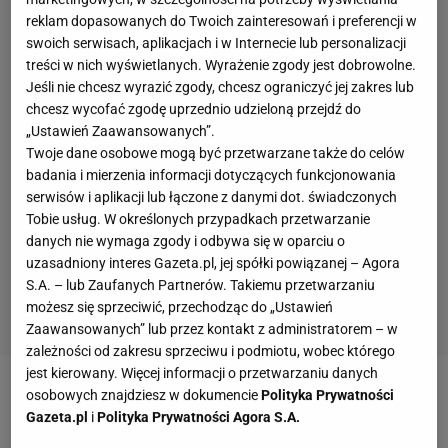
reklam dopasowanych do Twoich zainteresowań i preferencji w
swoich serwisach, aplikacjach i w Internecie lub personalizacji
treści w nich wyświetlanych. Wyrażenie zgody jest dobrowolne.
Jeśli nie chcesz wyrazić zgody, chcesz ograniczyć jej zakres lub
chcesz wycofać zgodę uprzednio udzieloną przejdź do
„Ustawień Zaawansowanych”.
Twoje dane osobowe mogą być przetwarzane także do celów
badania i mierzenia informacji dotyczących funkcjonowania
serwisów i aplikacji lub łączone z danymi dot. świadczonych
Tobie usług. W określonych przypadkach przetwarzanie
danych nie wymaga zgody i odbywa się w oparciu o
uzasadniony interes Gazeta.pl, jej spółki powiązanej – Agora
S.A. – lub Zaufanych Partnerów. Takiemu przetwarzaniu
możesz się sprzeciwić, przechodząc do „Ustawień
Zaawansowanych” lub przez kontakt z administratorem – w
zależności od zakresu sprzeciwu i podmiotu, wobec którego
jest kierowany. Więcej informacji o przetwarzaniu danych
osobowych znajdziesz w dokumencie
Polityka Prywatności
Zobacz wideo
Żelazny ostro o reprezentacji Polski:
Gazeta.pl
i
Polityka Prywatności Agora S.A.
Mam pretensje do podejścia. Ukraińcy mieli cel