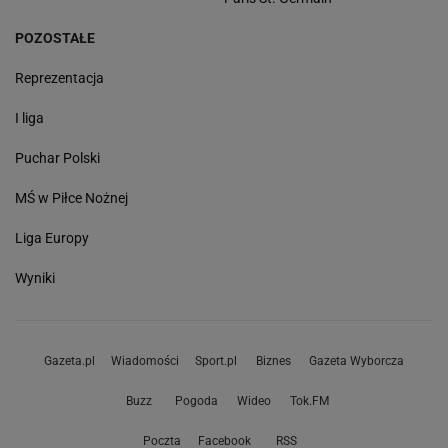
POZOSTAŁE
Reprezentacja
I liga
Puchar Polski
MŚ w Piłce Nożnej
Liga Europy
Wyniki
Gazeta.pl
Wiadomości
Sport.pl
Biznes
Gazeta Wyborcza
Buzz
Pogoda
Wideo
Tok.FM
Poczta
Facebook
RSS