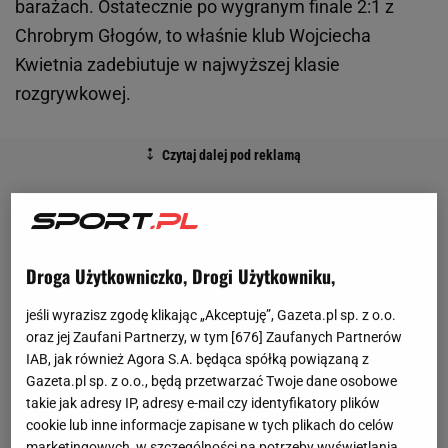
barażach. Ostatecznie po wygranym finale 2:1 z
Chrobrym Głogów, to właśnie klub Wojciecha
Kwietnia zadebiutuje w najwyższej klasie
rozgrywkowej.
Droga Użytkowniczko, Drogi Użytkowniku,
jeśli wyrazisz zgodę klikając „Akceptuję”, Gazeta.pl sp. z o.o.
oraz jej Zaufani Partnerzy, w tym [
676
] Zaufanych Partnerów
IAB, jak również Agora S.A. będąca spółką powiązaną z
Gazeta.pl sp. z o.o., będą przetwarzać Twoje dane osobowe
takie jak adresy IP, adresy e-mail czy identyfikatory plików
cookie lub inne informacje zapisane w tych plikach do celów
marketingowych, w szczególności na potrzeby wyświetlania