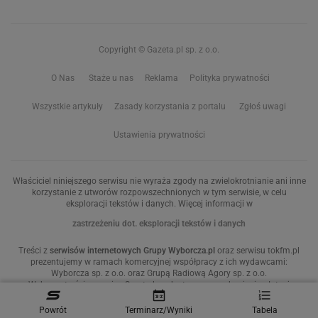
Copyright © Gazeta.pl sp. z o.o.
O Nas
Staże u nas
Reklama
Polityka prywatności
Wszystkie artykuły
Zasady korzystania z portalu
Zgłoś uwagi
Ustawienia prywatności
Właściciel niniejszego serwisu nie wyraża zgody na zwielokrotnianie ani inne
korzystanie z utworów rozpowszechnionych w tym serwisie, w celu
eksploracji tekstów i danych. Więcej informacji w
zastrzeżeniu dot. eksploracji tekstów i danych
Treści z
serwisów internetowych Grupy Wyborcza.pl
oraz serwisu tokfm.pl
prezentujemy w ramach komercyjnej współpracy z ich wydawcami:
Wyborcza sp. z o.o. oraz Grupą Radiową Agory sp. z o.o.
Wybrane treści z serwisu Sport.pl są dostępne po wykupieniu płatnej
subskrypcji
Powrót
Terminarz/Wyniki
Tabela