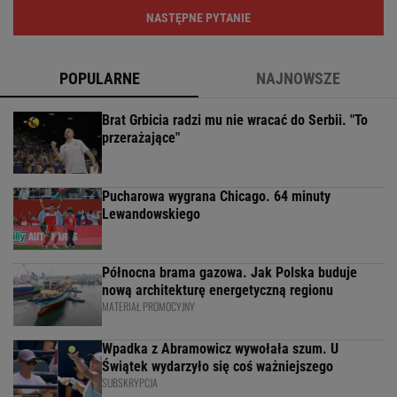
NASTĘPNE PYTANIE
POPULARNE
NAJNOWSZE
Brat Grbicia radzi mu nie wracać do Serbii. "To
przerażające"
Pucharowa wygrana Chicago. 64 minuty
Lewandowskiego
Północna brama gazowa. Jak Polska buduje
nową architekturę energetyczną regionu
MATERIAŁ PROMOCYJNY
Wpadka z Abramowicz wywołała szum. U
Świątek wydarzyło się coś ważniejszego
SUBSKRYPCJA