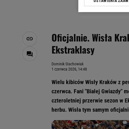
USTAWIENIA ZAA
Klikając „Akceptuję” wyra
Zaufanych Partnerów i A
dotyczące plików cookie,
odnośnik „Ustawienia pr
plików cookie możliwa je
Oficjalnie. Wisła Kr
My, nasi Zaufani Partne
Ekstraklasy
Użycie dokładnych danych
Przechowywanie informacji
badnie odbiorców i uleps
Dominik Stachowiak
1 czerwca 2026, 14:48
Wielu kibiców Wisły Kraków z p
czerwca. Fani "Białej Gwiazdy" m
czteroletniej przerwie sezon w E
herbu. Wisła tym samym oficjaln