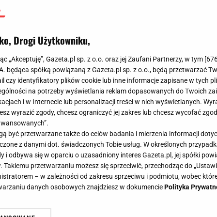
ko, Drogi Użytkowniku,
jąc „Akceptuję”, Gazeta.pl sp. z o.o. oraz jej Zaufani Partnerzy, w tym [
67
.A. będąca spółką powiązaną z Gazeta.pl sp. z o.o., będą przetwarzać T
ail czy identyfikatory plików cookie lub inne informacje zapisane w tych p
gólności na potrzeby wyświetlania reklam dopasowanych do Twoich zain
acjach i w Internecie lub personalizacji treści w nich wyświetlanych. Wyr
cesz wyrazić zgody, chcesz ograniczyć jej zakres lub chcesz wycofać zgo
aawansowanych”.
 być przetwarzane także do celów badania i mierzenia informacji dot
 łączone z danymi dot. świadczonych Tobie usług. W określonych przypad
i odbywa się w oparciu o uzasadniony interes Gazeta.pl, jej spółki powi
. Takiemu przetwarzaniu możesz się sprzeciwić, przechodząc do „Ust
nistratorem – w zależności od zakresu sprzeciwu i podmiotu, wobec które
etwarzaniu danych osobowych znajdziesz w dokumencie
Polityka Prywatn