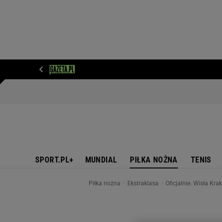
WIADOMOŚCI
NEXT
SPORT
PLOTEK
D
SPORT.PL+
MUNDIAL
PIŁKA NOŻNA
TENIS
Piłka nożna
Ekstraklasa
Oficjalnie. Wisła Kr