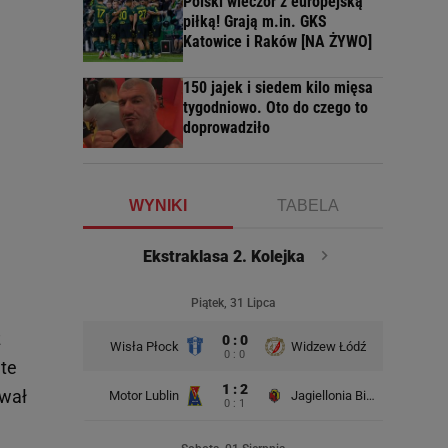
Polski wieczór z europejską
piłką! Grają m.in. GKS
Katowice i Raków [NA ŻYWO]
150 jajek i siedem kilo mięsa
tygodniowo. Oto do czego to
doprowadziło
WYNIKI
TABELA
Ekstraklasa 2. Kolejka
Piątek, 31 Lipca
ż
0 : 0
Wisła Płock
Widzew Łódź
Wisła K
0 : 0
 te
1 : 2
ował
Motor Lublin
Jagiellonia Białystok
0 : 1
Rad