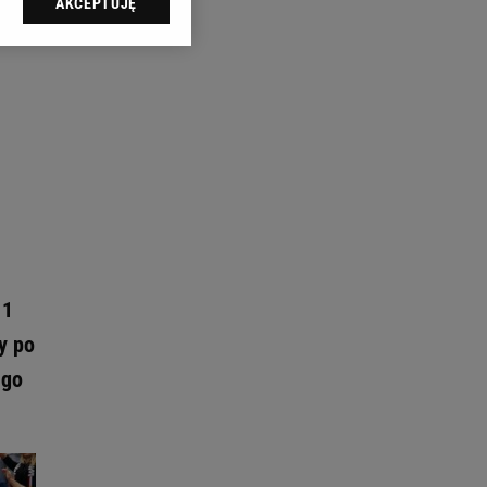
AKCEPTUJĘ
l sp. z o.o., jej
ić swoje preferencje
arzania danych poprzez
ych”. Zmiana ustawień
ach:
 celów identyfikacji.
omiar reklam i treści,
 1
y po
ego