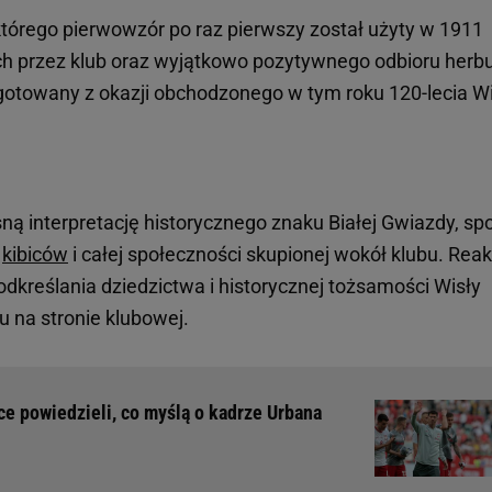
którego pierwowzór po raz pierwszy został użyty w 1911
ch przez klub oraz wyjątkowo pozytywnego odbioru herb
ygotowany z okazji obchodzonego w tym roku 120-lecia Wi
sną interpretację historycznego znaku Białej Gwiazdy, sp
m
kibiców
i całej społeczności skupionej wokół klubu. Reak
podkreślania dziedzictwa i historycznej tożsamości Wisły
 na stronie klubowej.
ce powiedzieli, co myślą o kadrze Urbana