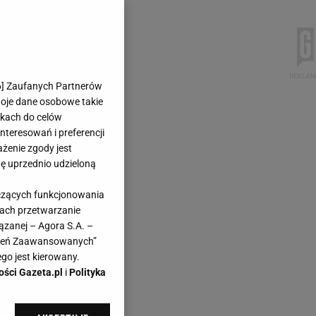
6
] Zaufanych Partnerów
woje dane osobowe takie
likach do celów
teresowań i preferencji
ażenie zgody jest
dę uprzednio udzieloną
yczących funkcjonowania
kach przetwarzanie
ązanej – Agora S.A. –
awień Zaawansowanych”
go jest kierowany.
ości Gazeta.pl
i
Polityka