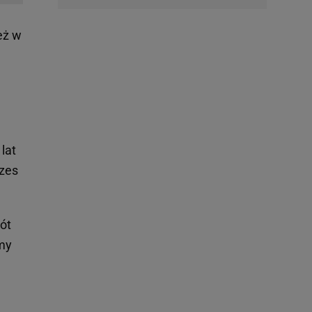
eż w
u
lat
ezes
ót
emy