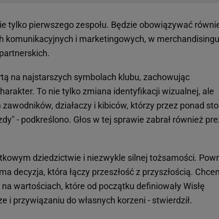
ie tylko pierwszego zespołu. Będzie obowiązywać równi
ach komunikacyjnych i marketingowych, w merchandising
partnerskich.
tą na najstarszych symbolach klubu, zachowując
rakter. To nie tylko zmiana identyfikacji wizualnej, ale
zawodników, działaczy i kibiców, którzy przez ponad sto 
zdy" - podkreślono. Głos w tej sprawie zabrał również pr
tkowym dziedzictwie i niezwykle silnej tożsamości. Powr
ma decyzja, która łączy przeszłość z przyszłością. Chc
a wartościach, które od początku definiowały Wisłę
e i przywiązaniu do własnych korzeni - stwierdził.