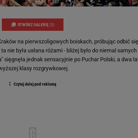
OTWÓRZ GALERIĘ
(3)
 Kraków na pierwszoligowych boiskach, próbując odbić si
 ta nie była usłana różami - bliżej było do niemal samych
a" sięgnęła jednak sensacyjnie po Puchar Polski, a dwa la
wyższej klasy rozgrywkowej.