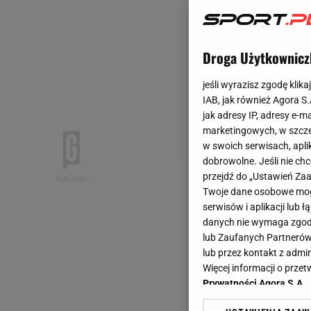
Droga Użytkownicz
jeśli wyrazisz zgodę klika
IAB, jak również Agora S
jak adresy IP, adresy e-m
marketingowych, w szcze
w swoich serwisach, aplik
dobrowolne. Jeśli nie ch
przejdź do „Ustawień Z
Twoje dane osobowe mogą
serwisów i aplikacji lub
danych nie wymaga zgody 
lub Zaufanych Partnerów
lub przez kontakt z admi
Więcej informacji o prz
Prywatności Agora S.A.