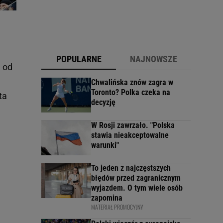
POPULARNE
NAJNOWSZE
ę od
Chwalińska znów zagra w
Toronto? Polka czeka na
ta
decyzję
W Rosji zawrzało. "Polska
stawia nieakceptowalne
warunki"
To jeden z najczęstszych
błędów przed zagranicznym
wyjazdem. O tym wiele osób
zapomina
MATERIAŁ PROMOCYJNY