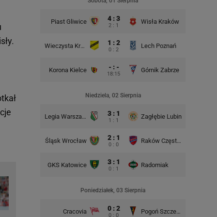
Sobota, 01 Sierpnia
4 : 3
Piast Gliwice
Wisła Kraków
u
2 : 1
sły.
1 : 2
Wieczysta Kraków
Lech Poznań
Korona 
0 : 2
- : -
Korona Kielce
Górnik Zabrze
18:15
Śląsk Wr
Niedziela, 02 Sierpnia
otkał
cje
3 : 1
Legia Warszawa
Zagłębie Lubin
1 : 1
2 : 1
Śląsk Wrocław
Raków Częstochowa
Lech P
0 : 0
3 : 1
GKS Katowice
Radomiak
GKS Kat
0 : 1
Poniedziałek, 03 Sierpnia
0 : 2
Cracovia
Pogoń Szczecin
0 : 0