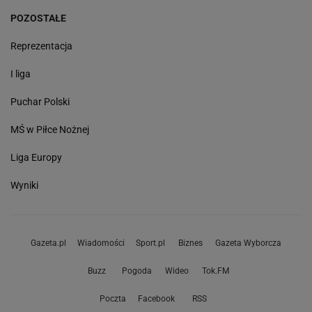
POZOSTAŁE
Reprezentacja
I liga
Puchar Polski
MŚ w Piłce Nożnej
Liga Europy
Wyniki
Gazeta.pl
Wiadomości
Sport.pl
Biznes
Gazeta Wyborcza
Buzz
Pogoda
Wideo
Tok.FM
Poczta
Facebook
RSS