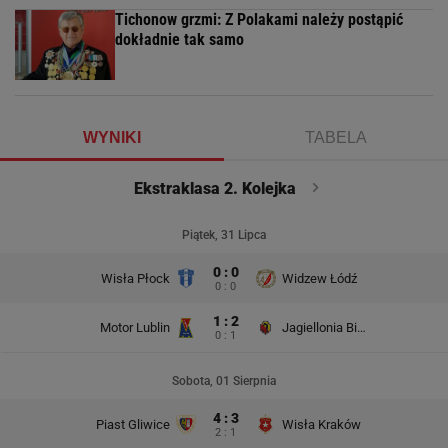
Tichonow grzmi: Z Polakami należy postąpić
dokładnie tak samo
WYNIKI
TABELA
Ekstraklasa 2. Kolejka
Piątek, 31 Lipca
0 : 0
Wisła Płock
Widzew Łódź
0 : 0
1 : 2
Motor Lublin
Jagiellonia Białystok
0 : 1
Sobota, 01 Sierpnia
4 : 3
Piast Gliwice
Wisła Kraków
2 : 1