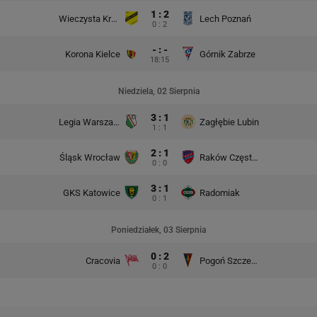
1 : 2
Wieczysta Kraków
Lech Poznań
0 : 2
- : -
Korona Kielce
Górnik Zabrze
18:15
Niedziela, 02 Sierpnia
3 : 1
Legia Warszawa
Zagłębie Lubin
1 : 1
2 : 1
Śląsk Wrocław
Raków Częstochowa
0 : 0
3 : 1
GKS Katowice
Radomiak
0 : 1
Poniedziałek, 03 Sierpnia
0 : 2
Cracovia
Pogoń Szczecin
0 : 0