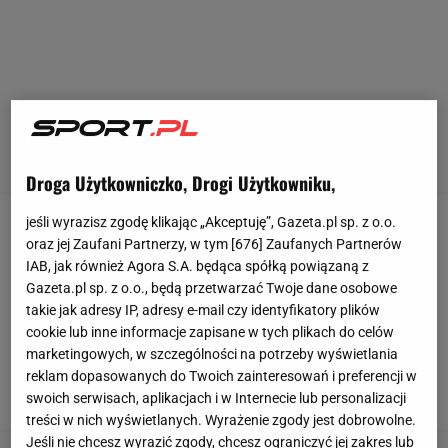
Droga Użytkowniczko, Drogi Użytkowniku,
jeśli wyrazisz zgodę klikając „Akceptuję”, Gazeta.pl sp. z o.o.
Sezon Ekstraklasy już za nami, ale w wielu klubach
oraz jej Zaufani Partnerzy, w tym [
676
] Zaufanych Partnerów
IAB, jak również Agora S.A. będąca spółką powiązaną z
dzieje się naprawdę sporo. Jednym z nich jest
Gazeta.pl sp. z o.o., będą przetwarzać Twoje dane osobowe
Widzew Łódź, w którym - według medialnych
takie jak adresy IP, adresy e-mail czy identyfikatory plików
doniesień - wkrótce dojdzie do bardzo ważnej
cookie lub inne informacje zapisane w tych plikach do celów
zmiany. W centrum całego zamieszania znalazł się
marketingowych, w szczególności na potrzeby wyświetlania
reklam dopasowanych do Twoich zainteresowań i preferencji w
właściciel Robert Dobrzycki.
swoich serwisach, aplikacjach i w Internecie lub personalizacji
treści w nich wyświetlanych. Wyrażenie zgody jest dobrowolne.
Jeśli nie chcesz wyrazić zgody, chcesz ograniczyć jej zakres lub