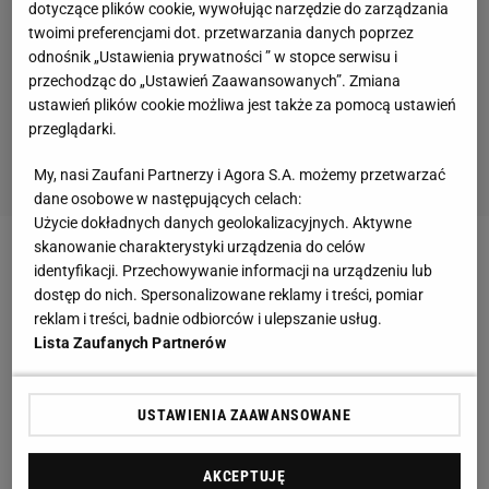
dotyczące plików cookie, wywołując narzędzie do zarządzania
twoimi preferencjami dot. przetwarzania danych poprzez
odnośnik „Ustawienia prywatności ” w stopce serwisu i
przechodząc do „Ustawień Zaawansowanych”. Zmiana
ustawień plików cookie możliwa jest także za pomocą ustawień
przeglądarki.
My, nasi Zaufani Partnerzy i Agora S.A. możemy przetwarzać
dane osobowe w następujących celach:
Użycie dokładnych danych geolokalizacyjnych. Aktywne
skanowanie charakterystyki urządzenia do celów
Zobacz wideo
Kara za obrazę sędziego? Rostkowski:
identyfikacji. Przechowywanie informacji na urządzeniu lub
Jedna literka w słowie może wiele zmienić
dostęp do nich. Spersonalizowane reklamy i treści, pomiar
reklam i treści, badnie odbiorców i ulepszanie usług.
Lista Zaufanych Partnerów
Media: Wielkie zmiany. Robert Dobrzycki prezesem
Widzewa
USTAWIENIA ZAAWANSOWANE
"W klubie trwają rozliczenia. Według naszych
AKCEPTUJĘ
informacji nawet w najbliższym tygodniu pracę