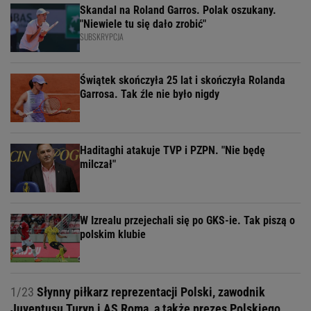
Skandal na Roland Garros. Polak oszukany.
"Niewiele tu się dało zrobić"
SUBSKRYPCJA
Świątek skończyła 25 lat i skończyła Rolanda
Garrosa. Tak źle nie było nigdy
Haditaghi atakuje TVP i PZPN. "Nie będę
milczał"
W Izrealu przejechali się po GKS-ie. Tak piszą o
polskim klubie
1/23
Słynny piłkarz reprezentacji Polski, zawodnik
Juventusu Turyn i AS Roma, a także prezes Polskiego