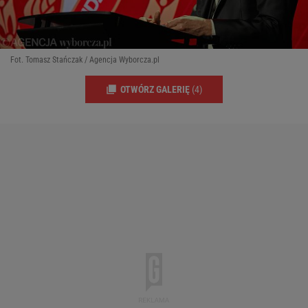
Fot. Tomasz Stańczak / Agencja Wyborcza.pl
OTWÓRZ GALERIĘ
(4)