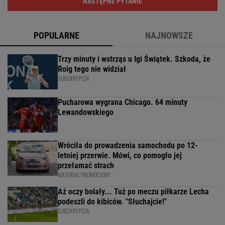
NASTĘPNE PYTANIE
POPULARNE
NAJNOWSZE
Trzy minuty i wstrząs u Igi Świątek. Szkoda, że
Roig tego nie widział
SUBSKRYPCJA
Pucharowa wygrana Chicago. 64 minuty
Lewandowskiego
Wróciła do prowadzenia samochodu po 12-
letniej przerwie. Mówi, co pomogło jej
przełamać strach
MATERIAŁ PROMOCYJNY
Aż oczy bolały... Tuż po meczu piłkarze Lecha
podeszli do kibiców. "Słuchajcie!"
SUBSKRYPCJA